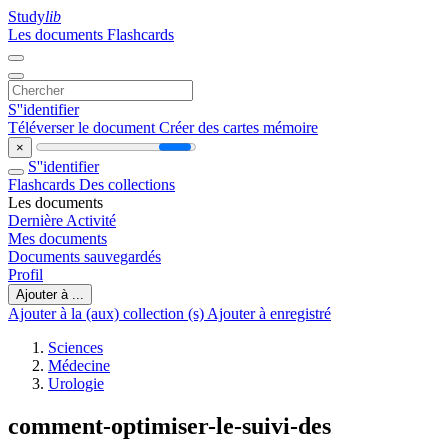
Study
lib
Les documents
Flashcards
S''identifier
Téléverser le document
Créer des cartes mémoire
×
S''identifier
Flashcards
Des collections
Les documents
Dernière Activité
Mes documents
Documents sauvegardés
Profil
Ajouter à ...
Ajouter à la (aux) collection (s)
Ajouter à enregistré
Sciences
Médecine
Urologie
comment-optimiser-le-suivi-des