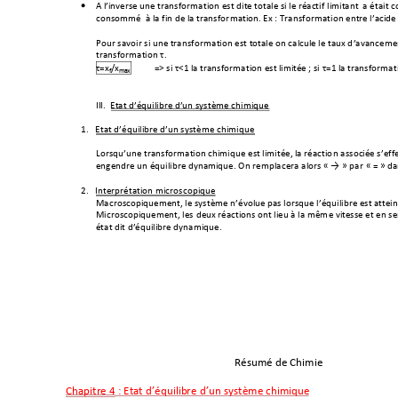
A l’inverse une transformatio
n est dite totale si le réactif
 limitant  a était
•
consommé  à la fin de la transfor
mation. Ex : Transfor
mation entre l’acide 
Pour savoir si une transfor
mation est totale on calcule le taux d
’avancement
transformation τ. 
τ=x
/x
=> si τ<1 la transformation est limitée ; si 
τ=1 la transformat
f
max
III.
Etat d’équilibre d’un syst
ème chimique 
1.
Etat d’équilibre d’un systèm
e chimique 
Lorsqu’une transformation chimi
que est limitée, la réactio
n associée s’eff
engendre un équilibre dynamique. On remplac
era alors « → » par
 « 
= » da
2.
Interprétation microsc
opiq
ue 
Macroscopiquement, le système
 n’évolue pas lorsque l’équilibre est attei
n
Microscopiquement, les 
deux réactions ont lieu à la mêm
e vitesse et en se
état dit d’équilibre dynamique.
Résumé de Chimie 
Chapitre 4 : Etat d’équilibre d’un système 
chimique 