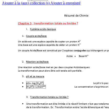
Ajouter à la (aux) collection (s)
Ajouter à enregistré
Résumé de Chimie 
Chapitre 3 : transformation totale ou limit
ée ? 
I.
Système acido-basique 
1.
Couple acide/base 
+
Un acide est une espèce c
apable de capter un proton H
+
Une base est une espèce ca
pable de céder un proton H
Un couple Acide/Base est constitué
 par 2 espèces 
 qui échange
nt un p
conjuguées
+ 
Acide 
  =     Base+H
2.
Réaction acide/base 
Une réaction acide/base met en
 jeu deux couples Acidobasiques. 
La transformation peut al
ors être soit totale soit partielle
. 
3.
pH et sa mesure 
+
pH= -log [H
O
]
    Le pH n
’a pas 
•
3
+
-pH
[H
O
]= 1,0x10
La co
ncentration s’exprime en
•
3
II.
Transformation totale ou lim
itée ? 
Une transformation est dite limitée
 si 
le réa
ctif limitant n’est pas totaleme
•
de la transformation. Ex : Transfo
rmation entre l’aci
de éth
anoïque et l’ea
u