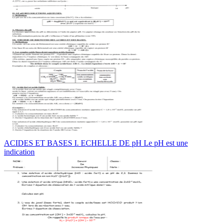
ACIDES ET BASES I. ECHELLE DE pH Le pH est une
indication