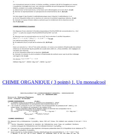
CHIMIE ORGANIQUE ( 3 points) 1. Un monoalcool