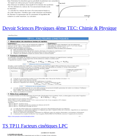
Devoir Sciences Physiques 4ème TEC: Chimie & Physique
TS TP11 Facteurs cinétiques LPC