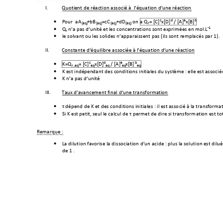
I.
Quotient de réaction asso
cié à  l’équation d’une réaction 
c
d 
a
b
Pour  aA
+bB
=cC
+dD
 on 
a Q
= [C]
x[D]
/ [A]
x[B]
•
(aq)
(aq)
(aq)
(aq)
r
-1
Q
n’a pas d’unité et les c
oncentrations sont exprim
ées en mol.L
•
r 
le solvant ou les solides n’apparaissent
 pas (ils sont remplac
és par 1). 
•
II.
Constante d’équilibre as
sociée à l’équation d’une réac
tion 
c
d
a
b
K=Q
= [C]
x[D]
/ [A]
x[B]
•
r ,eq
eq
eq 
eq
eq
K est indépendant des conditio
n
s initiales du s
ystème : elle est associé
•
K n’a pas d’unité 
•
III.
Taux d’avancement final 
d’une transformation  
τ dépend de K et des co
nditions initiales : il est asso
cié à la transformat
•
Si K est petit, seul le calc
ul de τ permet de dire si transform
ation est to
•
Remarque : 
La dilution favorise la dis
sociation d’un acide : plus la sol
ution est dilu
•
de 1 . 