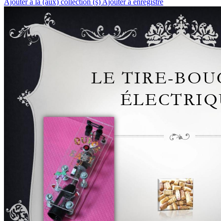
Ajouter à la (aux) collection (s)
Ajouter à enregistré
L
E
T
I
R
E
-
B
O
U
É
L
E
C
T
R
I
Q