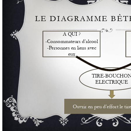
L
E
D
I
A
G
R
A
M
M
E
B
Ê
T
A Q
UI ?  
k 
-
Consommateurs d’alcool
-P
ersonnes en lie
ns av
ec 
eux
TIRE-BOUC
HON
ELECTRIQ
UE 
Ouvrir en peu d’effor
t le tire