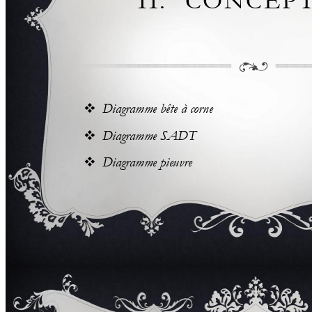
II. 
C
O
N
C
E
P

Diagramme bête à cor
ne 

Diagramme SADT 

Diagramme pieuvre  