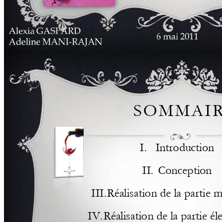
S
O
M
M
A
I
I. 
Introduction 
II. 
Conception 
III.
Réalisation de la par
tie 
IV.
Réalisation de la par
tie él