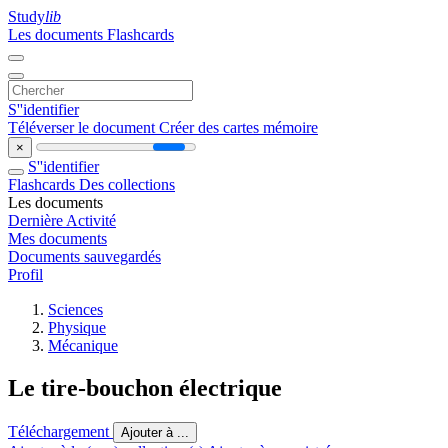
Study
lib
Les documents
Flashcards
S''identifier
Téléverser le document
Créer des cartes mémoire
×
S''identifier
Flashcards
Des collections
Les documents
Dernière Activité
Mes documents
Documents sauvegardés
Profil
Sciences
Physique
Mécanique
Le tire-bouchon électrique
Téléchargement
Ajouter à ...