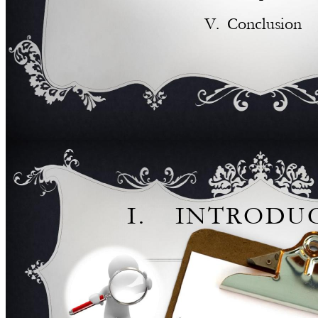
V. 
Conclusion 
I. 
I
N
T
R
O
D
U