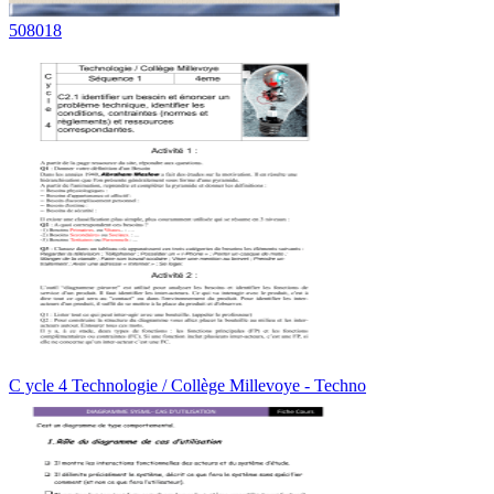
508018
C ycle 4 Technologie / Collège Millevoye - Techno