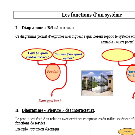
Les fonctions d’un système 
I.
Diagramme « Bête à
 cornes ». 
besoin
Ce diagramme permet d’exprimer avec rigueur à quel 
 répond le système étu
Exemple
 : ouvre portai
Ouvr
Porta
Diagramme 
« Pieuvre » des interacteurs
.
II.
Le produit est étudié en relation avec certaines composantes du mil
ieu extérieur afi
fonctions de service
. 
Exemple
 : trottinette électrique  