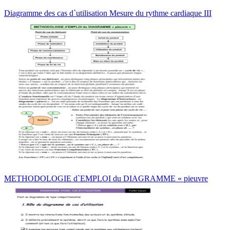
Diagramme des cas d`utilisation Mesure du rythme cardiaque III
METHODOLOGIE d`EMPLOI du DIAGRAMME « pieuvre