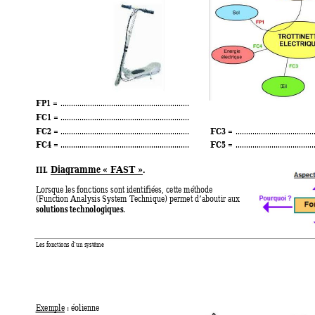
FP1 =
............................................................. 
FC1 =
............................................................. 
FC2 =
FC3 =
............................................................. 
.....................................
FC4 =
FC5
............................................................. 
 = 
.....................................
Diagramme 
« FAST ».
III.
Lorsque les fonctions sont identifiées, cette méthode 
(Function Analysis System Technique) permet d’about
ir aux 
solutions technologiques
. 
Les fonctions d’un système  
Exemple
 : éolienne 