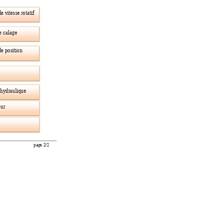
e vitesse rota
tif 
e calage 
e position 
hydraulique 
ur 
page 2/2 