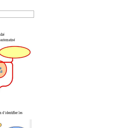
dié 
l automatisé 
e 
il
n d’identifier les 