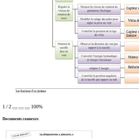
Capteur d
Vérin d
Capteur d
linéaire
Moteur 
Réducte
Les fonctions d’un système  
1
/
2
100%
Documents connexes