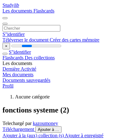
Study
lib
Les documents
Flashcards
S''identifier
Téléverser le document
Créer des cartes mémoire
×
S''identifier
Flashcards
Des collections
Les documents
Dernière Activité
Mes documents
Documents sauvegardés
Profil
Aucune catégorie
fonctions systeme (2)
Telechargé par
kazoumoney
Téléchargement
Ajouter à ...
Ajouter à la (aux) collection (s)
Ajouter à enregistré