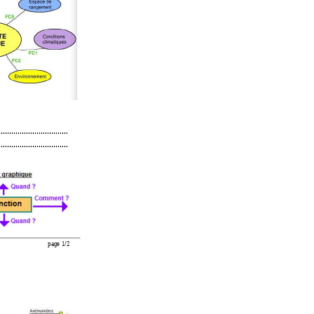
................................. 
................................. 
page 1/2 