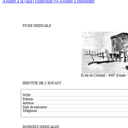
Ajouter à la (aux) collection (s)
Ajouter à enregistré
FICHE MEDICALE  
Ecole de Clerheid 
 6997 Erezée- 
–
IDENTITE DE L’ENFANT
NOM
: ………………………………………………………………………
Prénom 
: ………………………………………………………………………
Adresse 
: ………………………………………………………………………
Date de naissance 
: ……………………………………………………………
Téléphone 
: ……………………………………………………………………
DONNEES MEDICALES 