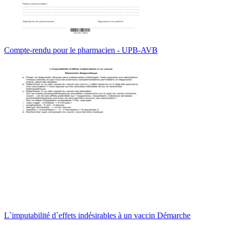
Compte-rendu pour le pharmacien - UPB-AVB
L`imputabilité d`effets indésirables à un vaccin Démarche