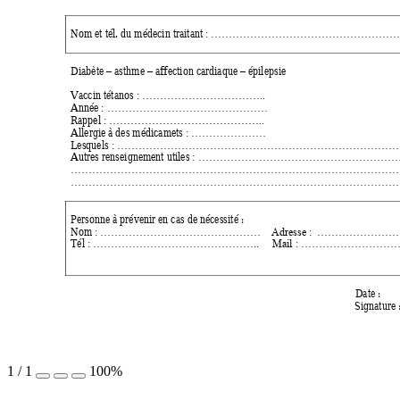
Nom et tél. du médecin traitant 
: ……………………………………………
Diabète 
 asthme 
 affection cardiaque 
 épilepsie 
–
–
–
Vaccin tétanos 
: ……………………………..
Année 
: ………………………………………
Rappel 
: ……………………………………..
Allergie à des médicamets 
: …………………
Lesquels 
: ……………………………………………………………………
Autres renseignement utiles 
: ……………………………………………………
……………………………………………………………………………………
……………………………………………………………………………………
Personne à prévenir en cas de nécessité : 
Nom 
: ………………………………………    Adresse
:  ……………………
Tél 
: ………………………………………..     Mail
: ………………………
Date : 
Signature :
1
/
1
100%