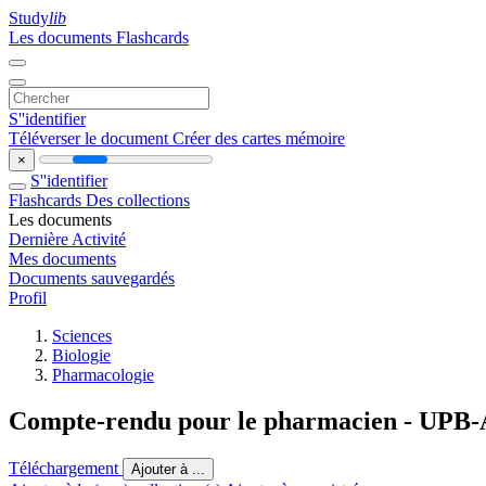
Study
lib
Les documents
Flashcards
S''identifier
Téléverser le document
Créer des cartes mémoire
×
S''identifier
Flashcards
Des collections
Les documents
Dernière Activité
Mes documents
Documents sauvegardés
Profil
Sciences
Biologie
Pharmacologie
Compte-rendu pour le pharmacien - UPB
Téléchargement
Ajouter à ...