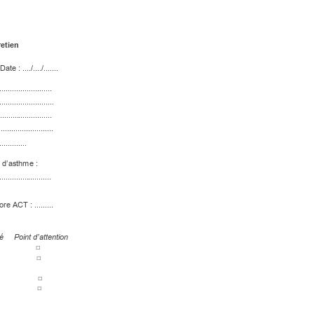
retien
Date : ..../..../......
.
.................
........
................
..........
.........
................
............
..............
.........
....
 d’asthme :
..............
...........
o
re ACT : .....
....
é 
Point d’
attention 
□
□
□
□