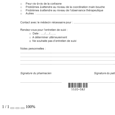
-
-
□
Peur vis
à
vis de la corti
sone
-
□
Problèmes à
 attendre au ni
veau de la coordina
tion main
bouche
□
Problèmes à
 attendre au ni
veau de l’observ
ance thérapeuti
que 
□
Autres 
: 
..............
........................
.....................
.............
Contact avec le
 médecin nécessaire
 pour : ............
.......................
..................
-
Rendez
vou
s pour l’entretien de sui
vi :
□  Date 
: 
...../...../......
..
□  
A
 détermi
ner ultérieurement
Ne souhaite pas
 d’entretien de suiv
i
□  
Notes personnell
es 
: 
...................
.....................
...................
.....................
.....................
.....................
.
...................
.....................
...................
.....................
.....................
.....................
.
...................
.....................
...................
.....................
....................................
.......
...................
.....................
...................
.....................
.....................
.....................
.
Signature du phar
macien
              Signature
du pat
...................
.....................
..............     
...................
................
1
/
1
100%