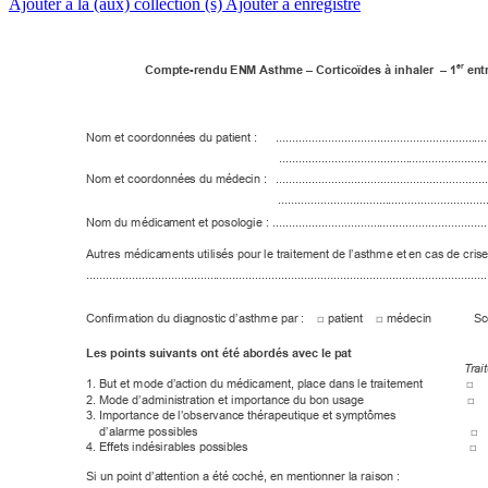
Ajouter à la (aux) collection (s)
Ajouter à enregistré
-
er
Compte
rendu EN
M 
A
sthme – Cortico
ïdes à inhaler  – 1
 ent
Nom et coordonnée
s du patient :
.....................
...................
.....................
....
...................
.....................
...................
.....
Nom et coordonnée
s du médecin 
: 
................
..................
......................
.........
.................
.................
.......................
.......
Nom du médica
ment et posol
ogie 
: 
............
.....................
.....................
............
Autres médica
ments utilisés pour l
e traitement de
 l’asthme et
 en cas de cri
se
...................
.....................
...................
.....................
..................................
.........
Confirmation du dia
gnosti
c d’asthme par :    □ pati
ent    
□ 
médecin     
Sc
Les points su
ivants ont été abo
rdés av
ec le pat
T
rait
1. But et mode d’ac
tion du médica
ment, place
 dans le traite
ment
□
2. Mode d’admini
stration et impor
tance du bon us
age
□
3. Importance de
 l’observ
ance thérapeutique
 et sy
mptômes
    d’alarme possibles 
□
4. Ef
fets indésirables pos
sibles
□
Si un point d’a
ttention a été coché
, en mentionne
r la raison
: