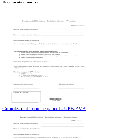
Documents connexes
Compte-rendu pour le patient - UPB-AVB