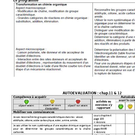
Le programme 
A
UTOEV
ALUA
TION : chap.11 & 12  
Autoévalu
Compétence à acqu
érir 
avant le cont
activités ou 
exercices s’y 
objectif atteint
objectif non attein
t
objectif en cour
s 
rapportant 
d’acquisition
Mobiliser ses 
connaissances
cours chapitre 4 
Je sais reconnaître les groupes caractéristiques dans les : alcool, 
page 100 
aldéhyde, cétone, acide carb
oxylique, ester, amine, amide.
+ révisions 
Je 
sais u
ti
liser 
le nom 
systématique 
d’une es
pèce chimique 
organi
que 
cours chapitre 4 
pour 
en 
déterminer 
les 
groupes 
caractéristiques 
et 
la 
chaîne 
pages 94-
95
carbonée. 
+ révisions 