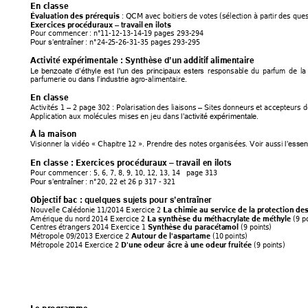
En classe  
 : QCM
 av
ec boitiers de votes (
sélection à par
tir des que
Évaluation des
 prérequis
Exercices procédu
raux 
 travail
 en ilots  
–
Pour commencer
: 
n°11-
12
-
13
-
14
-
19
 pages 293-
294
 : n°
24
-
25
-
26
-
31
-35 pages 293-295 
Pour s’entraî
ner
A
ctivité e
xpérimentale 
: 
additif alimentaire  
Synthèse d’un 
L
responsab
le 
du 
parfum 
de 
la
e 
benzoate 
d’éthyl
e 
est 
l'un 
des 
principaux 
esters 
parfumerie ou 
 a
gro-alimentaire. 
dans
 l’industrie
En classe  
Activités 1 
 2 pa
ge 302 : Polarisation
 des liaison
s 
 Sites donneu
rs et accepteurs de
–
–
Application aux
 molécules mises
 en jeu dans 
. 
l’acti
vité ex
périmentale
À
 la ma
ison 
Visionner la v
idéo « Chapitre 12 
».
 Prend
re des notes o
rganisées. Voi
r aussi 
l’essen
En classe : Exercices procéduraux 
 travail en ilots  
–
Pour commencer
: 
5, 6, 7, 8, 9, 10, 12, 
13
, 14
   page 313
 : n°20, 22 et 26 p
 317 - 
321
Pour s’entraî
ner
Objectif bac : 
quelques sujets pour s’entraîner
Nouvelle Ca
lédonie 11/2014 Ex
ercice 2 
La chimie au serv
ice de 
la protection
 des
Amérique du nord
 2014 Exercice
 2 
 (9 p
La synthèse du mé
thacry
late de méthyle
Centres étran
gers 2014 Ex
ercice 1 
 (9 points
) 
Synthèse du paracéta
mol
Métropole 09/2013 Ex
ercice 2 
 (10
 points) 
A
utour de l'asp
artame
Métropole 2014 Ex
ercice 2 
 (9 points) 
D'une
 odeur âcre à
 une odeur 
fruitée