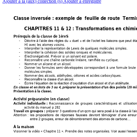
Ajouter à la (aux) collection (s)
Ajouter à enregistré
Classe in
versée
 : exemple de  f
euille de route  
Termin
CHAPITRES 11 
& 12 
: 
Trans
formations en chi
mi
Prérequis de la classe de 1èreS 
- 
Décrire 
à 
l’aide 
des 
règles 
du 
« 
duet 
» 
et 
de 
l’octet 
les 
liaisons 
que 
peut 
éta
H) avec les a
tomes voisi
ns.  
- 
Interpréter la rep
résentati
on de Lewi
s de quelques molécules
 simples.  
- 
Interpréter la cohési
on des soli
des ioniques et 
moléculaires.  
- 
Électronégativ
ité. Prévoi
r si un solv
ant est polaire.  
- 
Reconnaî
tre une chaîne carbonée li
néaire, ra
mifiée ou cy
clique.  
- 
Nommer un alcan
e et un alcoo
l.  
- 
Donner 
les 
f
ormules 
semi
-dévelop
pées 
correspondant 
à 
une 
formule 
brute 
molécules simples
.  
- 
Nommer des alcoo
ls, aldéhy
des, cétones et acide
s carboxy
liques.  
- 
Reconnaî
tre la classe d’un
 alcool. 
- 
Écrire l’équation de
 la réaction d’ox
yda
tion d’un alcool et d’un aldé
hyde. 
un des points (
20 mi
En classe et en 
ilots de 3 ou
 4, préparer 
la présentat
ion d’
Présentation à
 la classe. 
A
ctivité prépa
ratoire (en classe) 
Reconnaissan
ce 
de 
g
roupes 
caractéris
tiques 
et 
utilisation
Activité 
individuelle : 
activité du manuel
 p 282
 préparer
 3 
Travail en groupes 
:
questions d’un 
qcm qui sera posé à
 la classe
 à l’a
Attention 
: 
les 
propositions 
de 
réponses 
fausses 
devront 
témoigner 
d’une 
erreur
entre 2 groupes,
 erreur de déno
mbrement d
es atomes de
 carbone…
À
 la ma
ison 
Visionner la v
idéo « Chapitre 11 
».
 Prend
re des notes o
rganisées. 
Voir au
ssi l’essen