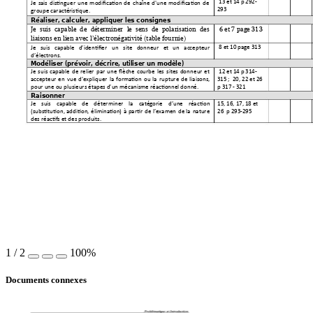
 13 et 14 p 292-
Je 
sais
distinguer 
u
ne 
modification 
de 
chaîne 
d'une 
modification 
de 
293
groupe caractéristique. 
Réaliser, calcule
r, appliquer les consignes
Je 
suis 
capable 
de 
détermi
ner 
le 
sens 
de 
polarisation 
des 
 6 et 7 page 31
3 
liaisons en lien a
vec l’électronégativité (table fournie
)
 8 et 10 page 313 
Je 
suis 
capable 
d’identifier 
u
n 
site 
donneur 
et 
un 
accep
teur 
d’électrons.
Modéliser (prévoir, déc
rire, utiliser un modèle
)
Je 
suis 
capable 
de 
relier 
par 
une 
flèche 
courbe 
les 
sit
es 
donne
ur 
et 
 12 et 14 p 314-
accepteur 
en 
vue 
d’expliquer 
la 
formation 
ou 
la 
rupture 
de 
liaisons, 
315
 ;  20, 22 et 26 
pour une ou plusieurs étapes d’un mécanisme
 réactionnel donné. 
p 317 - 
321
Raisonner
Je 
suis 
capable 
de 
d
éterminer 
la 
catégorie 
d’une 
réac
tion 
15, 16, 17, 18 et 
(substitution, 
addition, 
élimination) 
à 
partir 
de 
l’examen 
de 
la 
nature 
26  p 293-
295
des réactifs et des produits. 
1
/
2
100%
Documents connexes