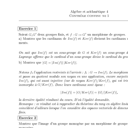
◦
G, G
f
:
G
→
G
0
0
I
m
(
f
)
K
er
(
f
I
m
(
f
)
G K
er
(
f
|
G
|
=
|
I
m
(
f
)
| |
K
er
(
f
)
|
.
f
f
:
G
→
I
m
(
f
1
1
I
m
(
f
)
K
er
(
f
)
/K
er
(
f
G/K
er
(
f
)
|
I
m
(
f
)
|
=
|
G/K
er
(
f
)
|
=
|
G
|
/
|
K
er
(
f
)
|
,