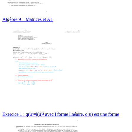
Algèbre 9 – Matrices et AL
Exercice 1 : q(u)=l(u)² avec l forme linéaire, q(u) est une forme