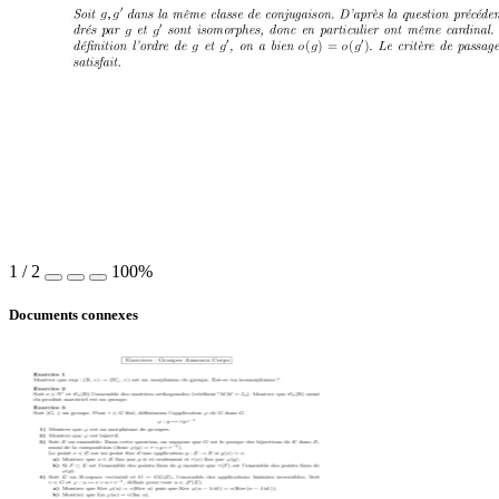
g
, g
0
g g
0
g g
o
(
g
) = 
o
(
g
)
0
0
1
/
2
100%
Documents connexes