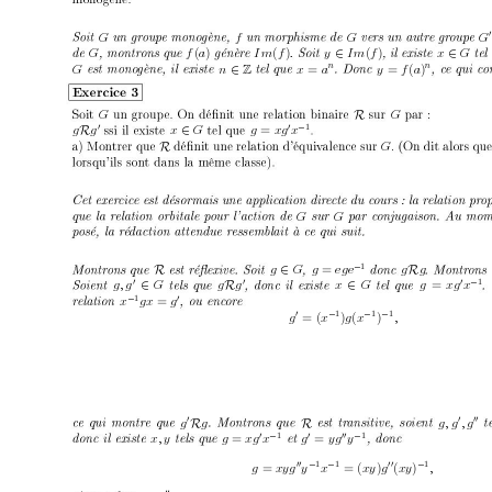
G
f G
G
G f
(
a
)
I
m
(
f
)
y
∈
I
m
(
f
)
x
∈
G
n
n
G
n 
∈
x
=
a
y
=
f
(
a
)
Z
G
R
G
1
g
R
g
x
∈
G
g 
=
xg
x
0
0
−
R
G
G G
1
R
g
∈
G
g 
=
eg
e
g
R
−
1
g
, g
∈
G g
R
g
x
∈
G
g 
=
xg
x
0
0
0
−
1
x
g
x 
=
g
−
0
1
1
1
0
−
−
−
g
= (
x
)
g
(
x
)
,
g
R
g
R
g
, g
, g
0
0
1
1
x, y
g
=
xg
x
g
=
y
g
y
0
−
0
00
−
1
1
1
00
−
−
00
−
g
=
xy
g
y
x
= (
xy
)
g
(
xy
)
,