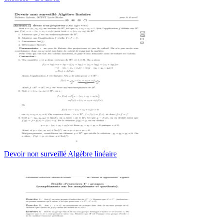
Devoir non surveillé Algèbre linéaire