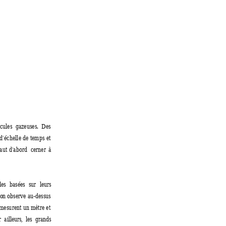
cules 
gazeuses. 
Des
d'échelle de temps et
aut d'abord 
cerner 
à
les 
basées 
sur 
leurs
'on observe au-dessus
 mesurent un mètre et
  
ailleurs,  
les  grands