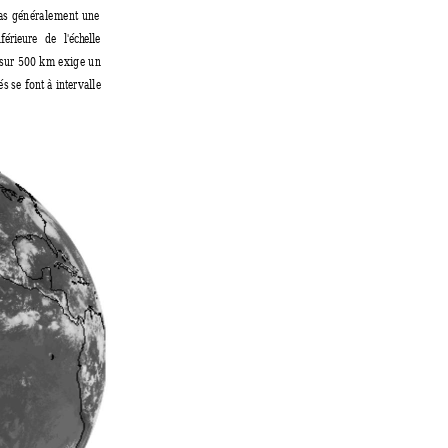
as généralement une
nférieure 
de 
l'échelle
 sur 500 km exige un
 se font à intervalle