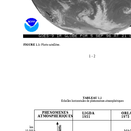
FIGURE 1.1: 
Photo satellites.
1 - 2
TABLEAU 1.1
Échelles horizontales de phénomènes atmosphériques
PHENOMENES
LIGDA 
ORLA
ATMOSPHERIQUES
1951
1975
ondes
km
longues
MA
10,000