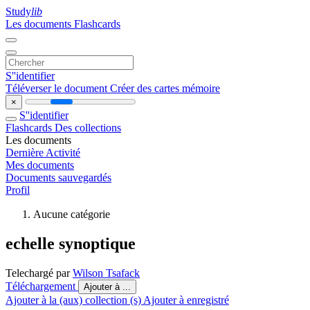
Study
lib
Les documents
Flashcards
S''identifier
Téléverser le document
Créer des cartes mémoire
×
S''identifier
Flashcards
Des collections
Les documents
Dernière Activité
Mes documents
Documents sauvegardés
Profil
Aucune catégorie
echelle synoptique
Telechargé par
Wilson Tsafack
Téléchargement
Ajouter à ...
Ajouter à la (aux) collection (s)
Ajouter à enregistré