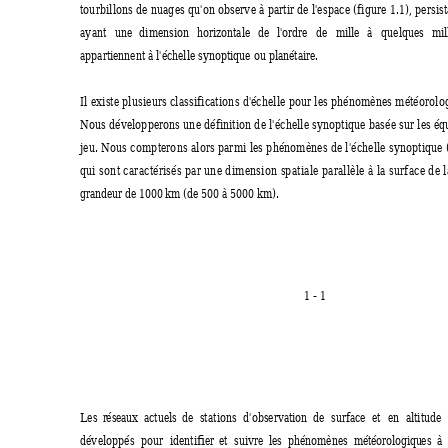
tourbillons de nuages qu'on observe à partir de l'espace (figure 1.1), persist
ayant 
une 
dimension 
horizontale 
de 
l'ordre 
de 
mille 
à 
quelques 
mil
appartiennent à l'échelle synoptique ou planétaire.
Il existe plusieurs classifications d'échelle pour les phénomènes météorolo
Nous développerons une définition de l'échelle synoptique basée sur les équ
jeu. Nous compterons alors parmi les phénomènes de l'échelle synoptique 
qui sont caractérisés par une dimension spatiale parallèle à la surface de l
grandeur de 1000 km (de 500 à 5000 km).
1 - 1
Les 
réseaux 
actuels 
de  
stations 
d'observation  de 
surface 
et 
en 
altitude 
développés  
pour 
identifier 
et 
suivre 
les  phénomènes  
météorologiques  
à 