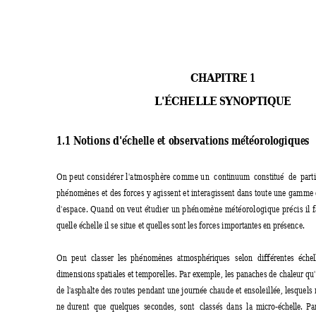
CHAPITRE 1
L'ÉCHELLE SYNOPTIQUE
1.1 Notions d'échelle et observations météorologiques
On peut considérer l'atmosphère comme un  
continuum 
constitué 
de 
parti
phénomènes et des forces y agissent et interagissent dans toute une gamme 
d'espace. Quand on veut étudier un phénomène météorologique précis il f
quelle échelle il se situe et quelles sont les forces importantes en présence.
On 
peut 
classer 
les 
phénomènes  atmosphériques 
selon 
différentes 
échel
dimensions spatiales et temporelles. Par exemple, les panaches de chaleur qu
de l'asphalte des routes pendant une journée chaude et ensoleillée, lesquels
ne durent  
que 
quelques 
secondes, 
sont 
classés 
dans  la 
micro-échelle.  
Par