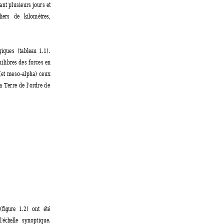
ant plusieurs jours et
liers 
de 
kilomètres,
giques  
(tableau 
1.1).
ilibres des forces en
(et meso-alpha) ceux
a Terre de l'ordre de
(figure 
1.2) 
ont 
été
l'échelle 
synoptique.