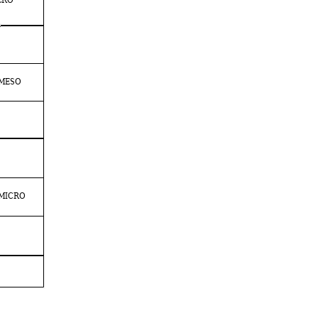
m
MESO
MICRO