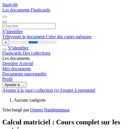
Study
lib
Les documents
Flashcards
S''identifier
Téléverser le document
Créer des cartes mémoire
×
S''identifier
Flashcards
Des collections
Les documents
Dernière Activité
Mes documents
Documents sauvegardés
Profil
Ajouter à ...
Ajouter à la (aux) collection (s)
Ajouter à enregistré
Aucune catégorie
Telechargé par
Omero Nambinintsoa
Calcul matriciel : Cours complet sur les