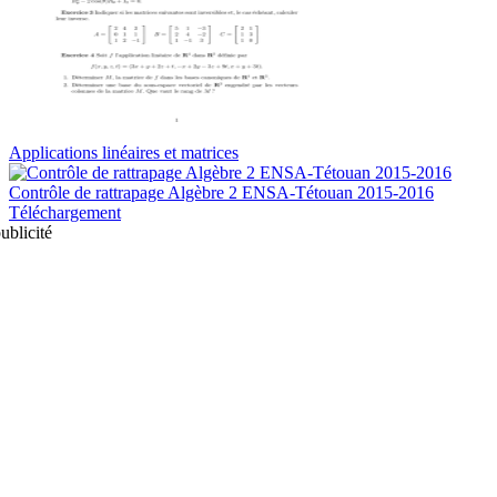
Applications linéaires et matrices
Contrôle de rattrapage Algèbre 2 ENSA-Tétouan 2015-2016
Téléchargement
ublicité