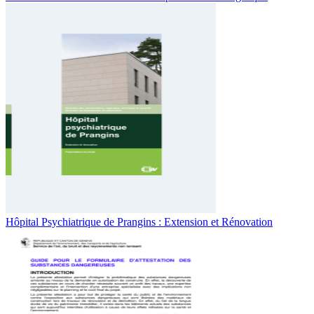
Hôpital Psychiatrique de Prangins : Extension et Rénovation