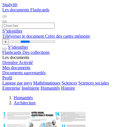
Study
lib
Les documents
Flashcards
S''identifier
Téléverser le document
Créer des cartes mémoire
×
S''identifier
Flashcards
Des collections
Les documents
Dernière Activité
Mes documents
Documents sauvegardés
Profil
Langue par pays
Mathématiques
Sciences
Sciences sociales
Entreprise
Ingénierie
Humanités
Histoire
Humanités
Architecture