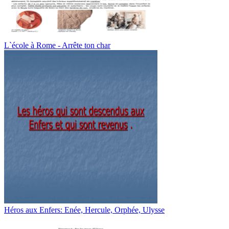
L`école à Rome - Arrête ton char
Héros aux Enfers: Enée, Hercule, Orphée, Ulysse