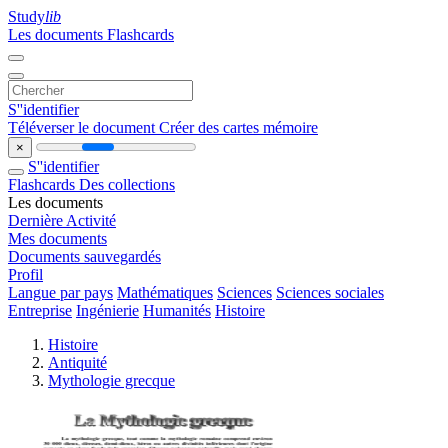
Study
lib
Les documents
Flashcards
S''identifier
Téléverser le document
Créer des cartes mémoire
×
S''identifier
Flashcards
Des collections
Les documents
Dernière Activité
Mes documents
Documents sauvegardés
Profil
Langue par pays
Mathématiques
Sciences
Sciences sociales
Entreprise
Ingénierie
Humanités
Histoire
Histoire
Antiquité
Mythologie grecque