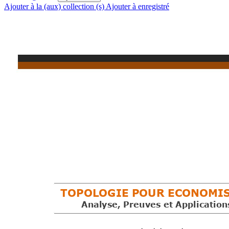
Ajouter à la (aux) collection (s)
Ajouter à enregistré
TOPOLOGIE P
OUR ECONOMI
Analyse, Pre
uves et Appl
ication