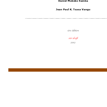
Daniel Mukoko S
amba
Jean Paul 
K.
 Tsasa Vangu
1ère édition 
1ier draft 
2012 