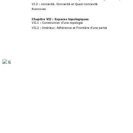
VI.3 
: 
concavité, Convexité et Qua
si-concavité 
Exercices
Chapitre V
II
: 
Espaces topologiques
V
II
.1
: 
Construction d’une topologie
V
II
.2
: Intérieur, Adhérence et Frontière d’une partie
6