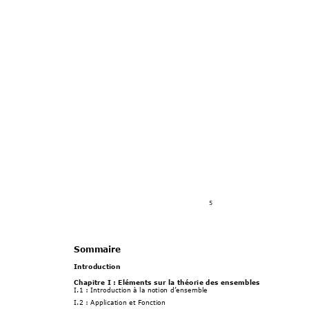
5 
Sommaire 
Introduction 
Chapitre I 
: 
Eléments sur la th
éorie des ensembles
I.1 
: 
Introduction à la notion d’ensemble
I.2 : Application et Fonction