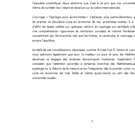
. 
Nous 
estimons 
que 
l’actualité 
scientifi
que
c’est 
à 
ce 
prix 
que 
nos 
universit
même de combl
er leur retard et absence sur la scène inte
rnationale. 
« Topologie 
pour 
économistes » 
s
L’ouvrage 
’adresse, 
plus 
particulièrement, 
de 
premier 
et 
deuxième 
cycle 
en 
économie 
de 
nos 
universités 
locales. 
Il 
a 
d’offrir 
l
es 
bases 
soli
des 
sur 
quelques 
notions 
en 
topologie
qui 
sembl
ent 
ind
une 
compréhension 
rigoureuse 
de 
nombreux 
concepts
et 
notions 
fondame
continuité, 
le 
voisinage, 
couramment 
par 
l’économiste, 
tels 
que 
les 
limites, 
la
encore l’équili
bre.
Au
-delà de 
ces 
considérations 
classiques, 
comme 
le 
note C
arl P.
 Simon 
et 
Law
nous 
estimons 
également 
que 
pour 
le 
meilleur 
ou 
pour 
le 
pire, 
les 
Mathém
. 
Cependant, 
devenues 
le 
langage 
des 
analyses 
économiques 
modernes
constater  que 
l’attention  accordée
  à  cer
taines  branches 
des  Mathématique
cycle, 
vo
topologie ou 
la 
théorie de 
la 
mesure et 
de 
l’intégration dès 
le premier
cycle 
en  économie 
est  tr
op  faible 
et  mê
me 
qua
si-neutre 
au  sein 
des  fac
universités l
ocales. 
3 