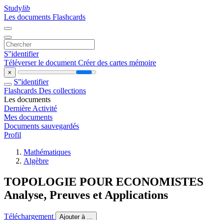
Study
lib
Les documents
Flashcards
S''identifier
Téléverser le document
Créer des cartes mémoire
×
S''identifier
Flashcards
Des collections
Les documents
Dernière Activité
Mes documents
Documents sauvegardés
Profil
Mathématiques
Algèbre
TOPOLOGIE POUR ECONOMISTES
Analyse, Preuves et Applications
Téléchargement
Ajouter à ...