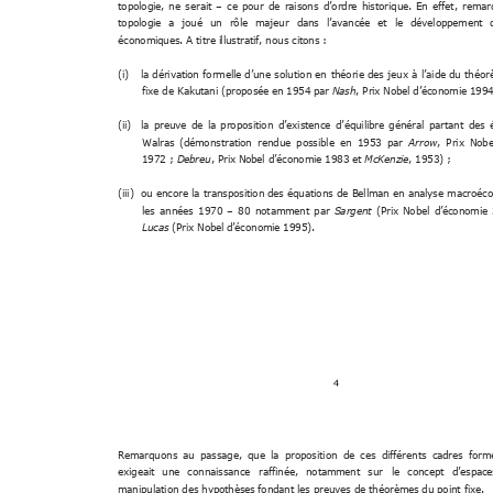
topologie, 
ne 
serait 
re 
historique
. 
En 
effet, 
remar
–
ce 
p
our 
de 
raisons 
d’ord
topologie 
a 
joué 
un 
rôle 
majeur 
e 
et 
le 
développement 
dans 
l’avancé
économiques. A titre i
llustratif, nous citons : 
(i)
la 
dérivation 
formelle 
jeux 
d’une 
solution 
en 
théorie 
des
à 
l’aide 
du 
théor
fixe de Kakutani (proposé
e en 1954 par 
Nash
, Pri
x Nobel d’économie
 1994
(ii)
la 
preuve 
de 
la 
proposition 
d
’existence
d’équilibre 
général 
partant 
des 
Walras 
(démonstration 
rendue 
possible 
en 
1953 
par 
, 
Prix 
No
Arrow
be
1972
; 
, 1953) ; 
Debreu
, Prix Nob
el d’économie 1983 et 
McKenzie
(iii)
ou 
encore 
la 
transposition des 
équations 
de 
Bellman 
en 
analyse 
macroéco
les 
années 
1970 
80 
notamment 
par 
(P
–
Sa
rgent
rix 
Nobel 
d’é
conomie 
Lucas
(Prix Nobel d
’économie 1995).
4 
Remarquons 
au 
passage, 
que 
la 
proposition 
de 
ces 
différents 
cadres 
form
exigeait 
une 
connaissance 
raffinée, 
notamment 
sur 
le 
concept 
d’espace
manipulation des hypothèse
s fondant les preuves 
de
 théorème
s du point fixe. 