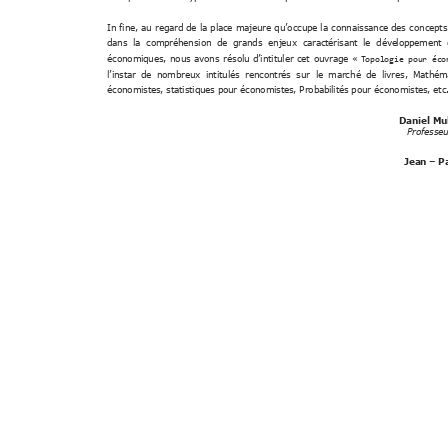
In 
fine, 
a
u 
regard de 
la 
place 
majeure 
qu’occupe la 
connaissance des 
concepts
dans  l
a  co
mpréhension 
de  gr
ands  enj
eux  c
aractérisant 
le  déve
loppement 
économiques, 
nous 
avons 
résolu 
cet 
ouvrage 
«
Topologie pour éco
d’intituler
ontrés 
sur 
le 
marc
hé 
de 
livres, 
Mathéma
l’instar 
de 
nombreux 
intitulés 
renc
économistes, statistiques p
our économistes, Probabil
ités pour économistes, etc
Daniel Mu
Professeu
Jean 
 P
–