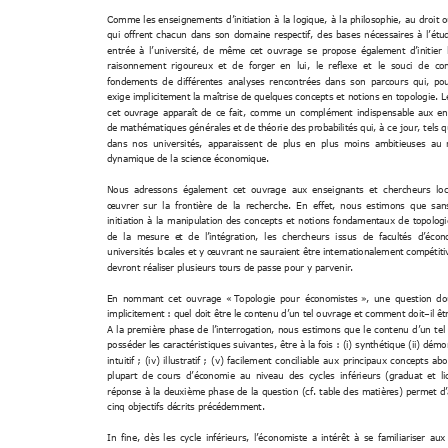
Comme 
les 
enseignements 
d’initiation 
à 
la 
logique, 
à 
la 
philosophie, 
au 
droit 
o
qui 
offrent 
chacun 
dans 
son 
domaine 
respectif, 
des 
bases 
nécessaires 
à 
l’étu
cet 
ouvrage 
se 
propose 
également 
initier 
entrée 
à 
l’université, 
de 
même
d’
raisonnement 
rigoureux 
et  
de  
forger 
en  lui,  le 
reflexe  et  le
  souci 
de  co
fondements 
de 
différentes 
analyses 
rencontrées 
dans 
son 
parcours 
qui, 
pou
exige implicitement la 
maîtrise de 
quelques concepts 
et notions en 
topologie. 
L
cet 
ouvrage 
apparaî
t 
de 
ce 
fait, 
comme
un 
complément 
indispensable
a
ux 
en
de 
mathématiques générale
s et de théorie des prob
abilités qui, à ce jour, tels
dans 
nos 
universités, 
apparaissent 
de 
plus 
en 
plus 
moins 
ambitieuses 
au 
dynamique de la scie
nce économique. 
Nous 
adressons 
également 
cet 
ouvrage  aux
enseignants 
et 
chercheurs 
lo
recherche. 
En 
effet, 
n
ous 
estimons 
que 
san
œuvrer 
sur 
la 
frontière 
de
la
initiation 
à 
la 
manipulation 
de
s 
concepts 
et 
notions 
fondamentaux 
de 
topologi
,  les  che
rcheurs  issus  de  
de  la  mesure  e
t  de  l’intégration
facultés  d’é
con
sauraient être internationalement comp
étit
universités l
ocales et y œuvrant ne 
devront réalis
er plusieurs tours de passe pour y parveni
r. 
En 
nommant 
cet 
ouvrage 
« Topologie
pour 
économi
stes », 
une 
question 
do
implicitement : q
uel doit êtr
omment doit
il
 êt
e le contenu d’un tel ouvrage e
t c
–
A 
la 
première 
phase 
de 
l’interrogation, 
nous 
estimons 
que 
le 
contenu 
d’un 
tel
posséder le
s caractéristiques suivantes
, 
être à la fois : (
i) synthétique (
ii) démon
intuitif ; 
(iv) 
illustratif ; 
(v) 
facilement 
conciliable 
aux 
princip
aux 
concepts 
abo
des
cycles 
inférieurs 
(
graduat 
et 
li
plupart 
de 
cours 
d’économie 
au 
niveau
réponse 
à 
la 
deuxième 
pha
se 
de 
la 
question 
(cf. 
table 
d
es 
matières) 
p
ermet 
d
cinq objectifs dé
crits précédemment. 
In 
fine, 
dès 
les 
cycle 
inférieurs
a 
intérêt 
à 
se 
familiari
ser 
aux
, 
l’économiste 