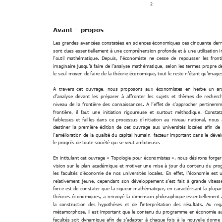
2 
Avant 
 propos 
–
Les 
grandes 
avancées 
constatées 
en 
sciences 
économiques 
ces 
cinquante 
dern
sont dues 
essentiellement à 
une 
compréhension profonde et 
à 
une 
utilisation i
l’outil 
mathématique. 
Depuis, 
l’économiste 
ne 
cesse 
de 
repousser 
les 
front
tique, 
selon 
les 
termes 
propre 
d
imaginaire 
jusqu’à 
faire 
de 
l’analyse 
mathéma
le seul moyen de
 faire de la théorie économi
que, tout le reste n’étant qu’image
A  travers 
cet  ouvrage,  no
us  proposons 
aux  économiste
s  en  he
rbe  un 
ar
devant 
les 
préparer 
à 
affronter 
les 
sujets 
et 
thèmes 
de 
recherc
d’analyse
niveau 
de 
la 
frontière 
des
connaissances
. 
A 
l’effet 
de 
s’approcher 
pertinemm
frontière,  il
  faut  une  initiation  rigoureuse
  et  surtout  méthodique.  Constat
faiblesses 
et 
failles 
da
ns 
c
e 
processus 
d’initiation 
au 
ni
veau 
na
tional
, 
nous 
destiner 
la 
première 
éditio
n 
de 
cet 
ouvrage 
aux 
universités 
locales 
afin 
de 
l’améliorati
on 
de 
la 
qualité 
du 
capital 
humain, 
facteur 
important 
dans 
le 
déve
le progrè
s de toute société qui se veut ambitieuse
. 
En intitulant cet ouvrage « Topolog
ie pour économistes », nous désirons forger
vision 
sur 
le 
plan 
académique 
et 
motiver 
une 
mise 
à 
jour 
du 
contenu 
du 
pro
économie 
de 
nos 
universités 
locales. 
En 
effet, 
l
les 
facultés 
d’
’économie 
est 
relativement 
fait 
à 
grande 
vitess
jeune, 
cependant 
son 
développeme
nt 
s’est
force 
est 
de 
constater 
que 
la 
rigueur 
mathématique, 
en 
caractérisant 
la 
plupar
théories 
économiques, 
a
renvoyé 
la 
dimension 
philosophique 
essentiellement 
la 
construction 
des 
hypothèses 
et 
de 
l’interprétation 
des 
résultats. 
Au 
reg
métamorphose, 
il 
est 
important 
que 
le 
contenu 
du 
programme 
en 
économie 
a
facultés 
s
oit 
d
ynamique 
afin 
de 
s’adapter 
à 
chaque 
foi
s 
à 
la 
nouvell
e 
donne