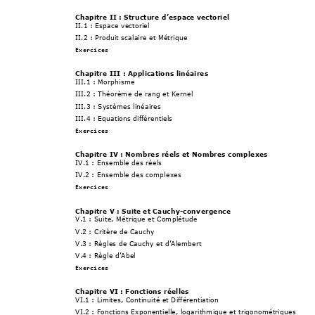
Chapitre II 
: Structure 
d’espace vectoriel
II.1 
: 
Espace vectoriel 
II.2 : Produit scalaire et Métrique
Exercices
Chapitre III : Applicati
ons linéaires 
I
II
.1 
: 
Morphisme 
III.2 : Théorème de r
ang et Kernel 
I
II
.3 
: 
Systèmes linéaires 
III.4 : Equations différentiels
Exercices
Chapitre IV 
: 
Nombres réels et N
ombres complexes 
IV.1 : Ensemble des réels 
IV.2 : Ensemble des complexes
Exercices
Chapitre V 
: 
Suit
e 
et
 Cauchy-con
vergence 
V
.1
: 
Suite, Métrique et Complétude 
V
.2
: 
Critère de Cauchy 
V
.3
: 
Règles de Cauchy et d’Alembert
V
.4
: 
Règle d’Abel
Exercices
Chapitre VI 
: 
Fonctions réelles 
VI
.1
: 
Limites, Continuité et Différentiation
VI.2 
: 
Fonctions Exponentielle, logar
ithmique et trigonométriques