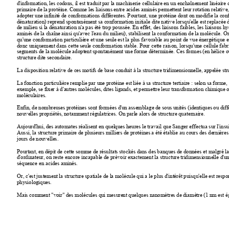
d'information, les codons, il est traduit par la machinerie 
cellulaire en un enchaînement linéaire 
primaire de la protéine. Comme les liaisons 
entre acides aminés permettent leur rotation relative,
adopter une infinité de conformations 
différentes. Pourtant, une protéine dont on modifie la con
dénaturation) reprend spontanément sa conformation 
initiale dite native lorsqu'elle est replacée
de milieu si la dénaturation n'a pas été 
trop poussée. En effet, des liaisons faibles, les liaisons h
aminés de la chaîne ainsi 
qu'avec l'eau du milieu), stabilisent la conformation de la molécule.
Or
qu'une conformation particulière 
et une seule est la plus favorable au point de vue énergétique 
e
donc uniquement dans cette seule conformation 
stable. Pour cette raison, lorsqu'une cellule fab
segments de la molécule adoptent spontanément 
une forme déterminée. Ces formes (en hélice o
structure dite secondaire.
La disposition relative de ces motifs de base conduit à la structure 
tridimensionnelle, appelée stru
La fonction particulière remplie par une protéine est 
liée à sa structure tertiaire : selon sa forme,
exemple, se fixer à d'autres molécules, dites 
ligands, et permettre leur transformation chimique o
moléculaires.
Enfin, de nombreuses protéines sont formées d'un assemblage 
de sous unités (identiques ou diff
nouvelles propriétés, notamment régulatrices. 
On parle alors de structure quaternaire.
Aujourd'hui, des automates réalisent en quelques heures le travail 
que Sanger effectua sur l'insu
Aussi, 
la structure primaire de plusieurs milliers de protéines a été 
établie au cours des dernières
jours de nouvelles.
Pourtant, en dépit de cette somme de résultats stockés 
dans des banques de données et malgré l
d'ordinateur, on reste encore incapable de prévoir exactement la 
structure tridimensionnelle d'un
séquence en acides aminés.
Or, c'est justement la structure spatiale de la molécule qui 
a le plus d'intérêt puisqu'elle est resp
physiologiques.
Mais comment "voir" des molécules qui mesurent quelques nanomètres 
de diamètre (1 nm est é