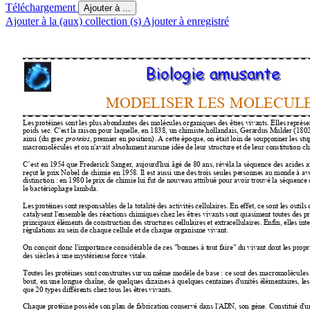
Téléchargement
Ajouter à ...
Ajouter à la (aux) collection (s)
Ajouter à enregistré
MODELISER 
LES 
MOLECUL
Les protéines sont les plus abondantes des molécules 
organiques des êtres vivants. Elles représe
poids sec. C'est la raison pour laquelle, en 1838, 
un chimiste hollandais, Gerardus Mulder (1802
ainsi (du grec 
, premier en position). A cette époque, 
on était loin de soupçonner les stu
proteios
macromolécules et on n'avait absolument aucune idée 
de leur structure et de leur constitution c
C’est en 1954 que Frederick Sanger, aujourd'hui âgé de 
80 ans, révéla la séquence des acides 
reçut le prix Nobel de chimie en 1958. 
Il est aussi une des trois seules personnes au monde à av
distinction : en 1980 le prix de chimie lui fut de nouveau 
attribué pour avoir trouvé la séquence
le bactériophage lambda.
Les protéines sont responsables de la totalité des activités 
cellulaires. En effet, ce sont les outils 
catalysent l'ensemble des réactions chimiques chez les êtres 
vivants sont quasiment toutes des pr
principaux éléments de construction des structures cellulaires 
et extracellulaires. Enfin, elles in
régulations 
au sein de chaque cellule et de chaque organisme vivant.
On conçoit donc l'importance considérable de ces "bonnes 
à tout faire" du vivant dont les propri
des siècles à une mystérieuse force 
vitale.
Toutes les protéines sont construites sur un même modèle 
de base : ce sont des macromolécules r
bout, en une longue chaîne, de quelques dizaines à 
quelques centaines d'unités élémentaires, les
que 20 types différents chez tous 
les êtres vivants.
Chaque protéine possède son plan de fabrication conservé 
dans l'ADN, son gène. Constitué d'u