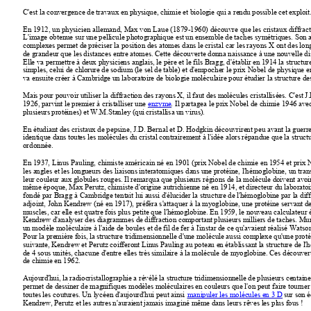
C'est la convergence de travaux en physique, chimie et biologie qui 
a rendu possible cet exploit
En 1912, un physicien allemand, Max von Laue (1879-1960) découvre 
que les cristaux diffra
L'image obtenue sur 
une pellicule photographique est un ensemble de taches symétriques. 
Son a
complexes permet de préciser la position 
des atomes dans le cristal car les rayons X ont des lo
de grandeur que les distances entre atomes. Cette découverte 
donna naissance à une nouvelle disc
Elle va permettre à deux physiciens anglais, le père et le 
fils Bragg, d'établir en 1914 la structur
simples, celui de chlorure de sodium (le sel de table) et d'empocher 
le prix Nobel de physique en
va ensuite créer 
à Cambridge un laboratoire de biologie moléculaire pour étudier
la structure d
Mais pour pouvoir utiliser la diffraction des rayons X, il faut des 
molécules cristallisées. C'est 
1926, parvint le premier à cristalliser une 
enzyme
.
Il partagea le prix Nobel de chimie 1946 avec
plusieurs protéines) et W.M.Stanley (qui cristallisa un virus).
En étudiant des cristaux de pepsine, J.D. Bernal et D. Hodgkin 
découvrirent peu avant la guerre
identique dans toutes les molécules du cristal contrairement à 
l'idée alors répandue que la struct
ordonnée.
En 1937, Linus Pauling, chimiste américain né en 1901 
(prix Nobel de chimie en 1954 et prix N
les angles et les longueurs des liaisons interatomiques dans une protéine, 
l'hémoglobine, un tran
leur couleur 
aux globules rouges. Il remarqua que plusieurs régions de la molécule 
doivent avoir
même époque, 
Max Perutz, chimiste d'origine autrichienne né en 1914, et directeur 
du laboratoi
fondé par Bragg à 
Cambridge tentait lui aussi d'élucider la structure de l'hémoglobine 
par la dif
adjoint, John Kendrew (né en 
1917), préféra s'attaquer à la myoglobine, une protéine 
servant d
muscles, car elle est 
quatre fois plus petite que l'hémoglobine. En 1959, le nouveau calculateur
Kendrew d'analyser des diagrammes 
de diffraction comportant plusieurs milliers de taches. Mu
un modèle moléculaire à l'aide de boules 
et de fil de fer à l'instar de ce qu'avaient réalisé 
Watson
Pour la première fois, la structure 
tridimensionnelle d'une molécule aussi complexe qu'une proté
suivante, Kendrew et Perutz coifferont 
Linus Pauling au poteau en établissant la structure de l
de 4 sous unités, chacune d'entre elles 
très similaire à la molécule de myoglobine. Ces découver
de chimie en 1962.
Aujourd'hui, la radiocristallographie a révélé 
la structure tridimensionnelle de plusieurs centaine
permet de dessiner de magnifiques modèles moléculaires 
en couleurs que l'on peut faire tourner 
toutes les coutures. Un lycéen d'aujourd'hui peut 
ainsi 
manipuler 
les molécules en 3 D
 sur son 
Kendrew, Perutz et les autres n'auraient jamais imaginé même 
dans leurs rêves les plus fous !