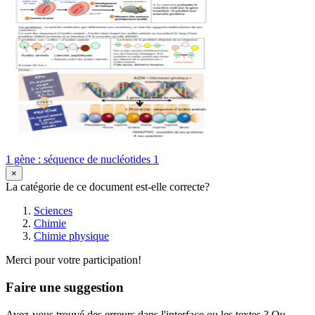
1 gène : séquence de nucléotides 1
×
La catégorie de ce document est-elle correcte?
Sciences
Chimie
Chimie physique
Merci pour votre participation!
Faire une suggestion
Avez-vous trouvé des erreurs dans l'interface ou les textes ? Ou