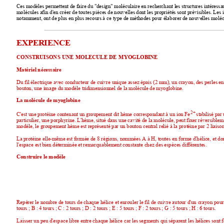
Ces modèles permettent de faire du "design" moléculaire 
en recherchant les structures intéressa
molécules afin d'en créer de toutes pièces de nouvelles 
dont les propriétés sont prévisibles. Les i
notamment, ont de plus en plus recours à ce type 
de méthodes pour élaborer de nouvelles moléc
EXPERIENCE
CONSTRUISONS 
UNE 
MOLECULE 
DE 
MYOGLOBINE
Matériel nécessaire
Du fil électrique avec conducteur de cuivre 
unique assez épais (2 mm), un crayon, des perles en p
bouton, une image du modèle tridimensionnel de la molécule 
de myoglobine.
La molécule de myoglobine
2+
C'est une protéine contenant un groupement 
dit hème correspondant à un ion Fe
 stabilisé
par
particulier, une porphyrine. L'hème, 
situé dans une cavité de la molécule, peut fixer réversiblem
modèle, le groupement hème est 
représenté par un bouton central relié à la
protéine par 2 liaison
La protéine elle-même est formée 
de 8 régions, nommées A à H, toutes en forme d'hélice, 
et do
l'espace est bien déterminée 
et remarquablement constante chez des espèces différentes.
Construire le modèle
Repérer le nombre de tours de chaque hélice 
et enrouler le fil de cuivre autour d'un crayon pour
tours ; B : 4 tours ; C : 2 tours ; D : 2 tours ; E : 5 tours ; F 
: 2 tours ; G : 5 tours ; H : 6 tours.
Laisser un peu d'espace libre entre chaque hélice 
car les segments qui séparent les hélices sont 