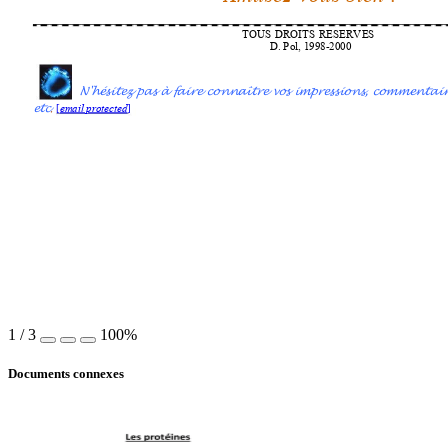
TOUS 
DROITS 
RESERVES
D. Pol, 1998-2000
N'hésitez 
pas à faire connaître vos impressions, commentair
etc
.
[email protected]
1
/
3
100%
Documents connexes