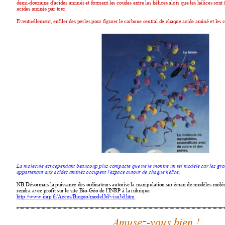
demi-douzaine d'acides aminés et forment les coudes 
entre les hélices alors que les hélices sont
acides aminés par tour.
Eventuellement, enfiler des perles pour figurer 
le carbone central de chaque acide aminé et les c
La molécule est cependant beaucoup plus 
compacte que ne le montre un tel modèle car les g
appartenant aux acides aminés occupent l'espace autour de chaque 
hélice.
NB Désormais la puissance des ordinateurs autorise la manipulation 
sur écran de modèles moléc
rendra avec profit sur le site Bio-Géo de l'INRP à 
la rubrique : 
http://www.inrp.fr/Acces/Biogeo/model3d/visu3d.htm
Amusez-vous 
bien !