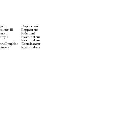
yon I
Rapp
orteur
oulouse II
I
Rapp
orteur
ancy I
Pr´
esiden
t
ancy I
Examinateur
Examinateur
aris Dauphine
Examinateur
’Angers
Examinateur