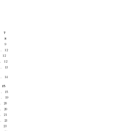
7
8
9
 .
12
12
.
12
 .
13
 .
14
15
 .
15
 .
19
.
20
.
20
.
21
.
23
.
23