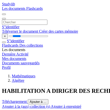
Study
lib
Les documents
Flashcards
S''identifier
Téléverser le document
Créer des cartes mémoire
×
S''identifier
Flashcards
Des collections
Les documents
Dernière Activité
Mes documents
Documents sauvegardés
Profil
Mathématiques
Algèbre
HABILITATION A DIRIGER DES RECHE
Téléchargement
Ajouter à ...
Ajouter à la (aux) collection (s)
Ajouter à enregistré