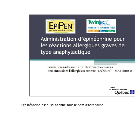
L
’
é
piné
phrine 
est aussi 
conn
ue
sous 
l
e no
m 
d’
ad
rénaline