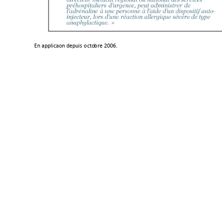
En applicati
on
 depu
is 
octo
bre 
20
06.