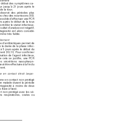
itemen
t 
e début des sy
mptômes ca
-
ux jusqu’
à 21 jours après le 
 d
e la toux. 
obser
vé des p
ériode
s plus 
s chez des nour
rissons [1
0]. 
possib
le d’e
f
fectuer une P
CR 
rs a
près le début de la toux 
co
ntrôler le statut inf
e
ctieux
. 
ésultat d’analyse est négatif, 
tag
iosité est alors considé
-
mme très faible. 
i
tem
e
nt
se d
’
antibiotiques p
ermet de 
e la durée de la phase infec
-
 à 5 jours après le déb
ut du 
ment [
1
0
,
1
1
]. Pour confirmer 
nation de l’agent inf
ec
tieux, 
e cel
a se justifie, une PC
R 
es sécrétions nasop
har
yn
-
eut être effectuée à la fin du 
emen
t.
e en contact ét
roit (
expo
-
nne en c
ontact no
n prot
é
gé 
n malade durant la pé
riode 
nta
giosité à moins de deux 
 (face à face)
.
ct n
on protégé av
e
c les sé
-
ns respirat
oires, orales ou