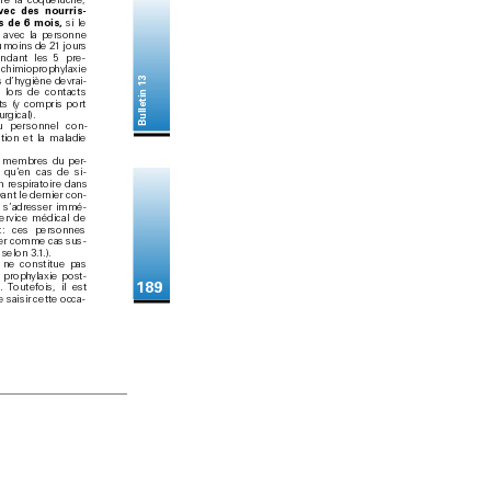
re la coquelu
che, 
ve
c de
s no
ur
ri
s
-
s d
e 6 mo
is
, 
si le 
 avec la perso
nne 
u moins d
e 21 jours 
endant les 5 pre
-
 chimiop
rophylax
ie 
Bulletin 13
 d’
hygiène devrai
-
s lors de c
ontact
s 
nts (y comp
ris por
t 
urgical).
u per
sonnel con
-
ation et la m
aladie 
ux mem
bres du per
-
 qu’
en c
as de si
-
n respiratoire dans 
vant le dernier con
-
 s’
adresser immé
-
erv
ice médic
al de 
t 
: ces personnes 
rer comme c
as sus
-
 selon 3.
1
.).
 ne c
onstitue pas 
prophylaxie p
ost-
189
. T
outefois, il est 
e saisir cet
te occa
-