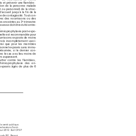
s et prévenir une f
l
ambée 
:
ion de la per
sonne malade 
t o
u personnel) d
e la struc
-
d’
ac
cueil jusqu’
à la fin de la 
e de co
ntagiosité. T
out c
on
-
vec des n
ourrissons ou d
es 
e
s enceint
e
s au 3
 trimestre 
ossesse do
it être é
v
ité entr
e
-
.
h
imioprophylaxie
 p
ost-expo
-
nelle est recommand
ée pour 
urris
sons exposés de mo
ins 
mois inco
mplètement vacci
-
insi que pour les mem
bres 
rsonnel exp
osés sans immu
-
rés
u
mée, si le dernier con
-
vec le c
as a eu lieu moins de 
rs auparavant. 
lutter contre les flambées
, 
himioprophyl
axie des e
n
-
 exposés âgés d
e plus de 6 
la santé publique. 
clarations Senti-
aout 2012. Bull OFSP 
body RG. Recent 