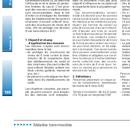
dans ce do
cument n’
ont pas pour 
sur
viennent encore [3]
, en raison de 
Sans tr
a
objec
tif d’
influencer la circulation de 
l’
ef
ficac
ité et de la durée de prot
ec
-
– 
Dès l
la coq
ueluche dans la p
opulation g
é
-
tion limitées du vaccin. C
’
est p
our
-
tarrh
a
nérale.
quoi des mesures complémentaires 
début
sont recommandées
, dans le but 
– 
On a 
Ces recomm
andations ser
vent 
d’
éviter ou d’
endiguer les fl
ambées 
longue
d’aide à la décision p
our les ser
vic
es 
Il est 
dans les étab
lissements de santé et 
cantonaux de la s
anté, ai
nsi qu
e pour 
1
4 jou
structures d’accueil collectif rece
-
les hôpit
aux et les médec
ins qui pra
-
vant des nourrisso
ns de moins de 6 
pour 
tiquent une fonction de co
nseil au-
mois, afin de protéger ces dernier
s 
Si le r
près de structures d
’
acc
ueil collecti
f
, 
la con
d’une transmission [4,5]. 
afin d’assur
er une mise en œ
uvre 
rée co
uniforme des mesures sur l’
ensemble 
du territoire. Les médecins pratici
-
Bulletin 13
1
.  
Ob
je
c
t
i
f et c
h
amp 
Ave
c tra
ens qui traitent des patients de moins 
d’
appli
cation
 des mesu
res
– 
L
a pri
de 6 mois peu
vent utiliser ces mesu
-
Les mesures ci-
après sont recom
-
réduir
res pour leurs c
abinets, en les ad
ap
-
mandées d
ans le but 
:
tieuse
tant à la situation. C
es recommand
a
-
– 
de protéger les nourrisso
ns de 
traite
tio
ns p
eu
vent éve
ntue
lle
ment
 aus
si 
moins de 6 mois c
ontre la trans
-
l’
élimi
être utilisées e
t a
daptées aux con
di
-
mission de la co
queluche dans 
lorsqu
tions loc
ales pour d
’a
u
tres établisse
-
des établissements de s
anté e
t 
sur d
ments collecti
fs avec des nourris
-
des struc
tures d’
ac
cueil collec
tifs 
gées p
sons de moins de 6 m
ois (p.ex. ho
-
trait
pour enfants (hôpit
al, ca
binet mé
-
mes ou centres pour pers
onnes du 
dical, c
rèche, garderie, maman d
e 
domaine de l
’
asile).
j
o
u
r,
 e
t
c
.
)
Per
s
onn
2.  
Déf initions
– 
de prévenir ou d’
endiguer l
es flam
-
s
é
e
):
bées d
ans les établissements de 
– 
Perso
Per
s
onnes présen
tant un risque ac
-
sa
nté.
avec u
cru de compli
cations 
:
 nourrissons 
de co
de moins de 6 mo
is [3,6
].
mètres
Les situations suivantes, par ex
e
m
-
– 
Conta
ple, peuvent survenir
, pour lesquel
-
T
emps 
d’
incub
at
ion :
 de 4 à 21 jours 
18
8
les des mesures sont indiquées 
: 
crét
io
(7 à 10 jours en moyenne) [7
,8]
Maladies transmissibles
▶▶▶▶▶▶  