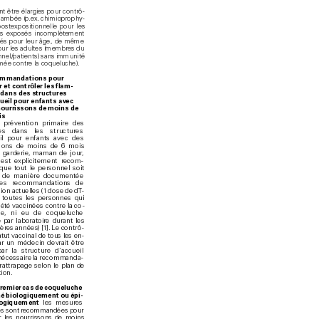
t être élargies pour contrô
-
flambée (p
.ex.
 chimiop
rophy
-
postexpositionnelle pour les 
ts ex
po
sé
s inc
o
mp
lèteme
nt 
és p
our leur âge, de même 
ur les adultes (membr
es du 
nnel
/p
atients) sans immunité 
ée contre la coqueluc
he)
.
mmandations pour 
r e
t co
nt
rô
le
r l
es f
la
m
-
 da
ns d
e
s st
ru
c
t
ur
es 
ueil pour enfant
s av
e
c 
nou
rris
sons de
 moins de
i
s
a prévention primaire des 
es d
ans les struc
tures
il pour enfants avec des 
s
ons de moins de 6 mo
is 
, garderie, maman d
e jour
, 
l est explicitement r
ec
om
-
que tout le p
ersonnel soit 
é de m
anière documentée 
les recomm
andations de 
tio
n actuelles (1 dose de d
T
-
 toutes les personnes qui 
 été vaccinées contre la co
-
he, ni eu de co
queluche 
 par lab
oratoire durant les 
ières années) [
1
]. L
e contrô
-
atut vac
cinal de tous les en
-
par un méde
cin devrait être 
ar la stru
cture d’
a
ccueil 
 nécessaire la recomman
da
-
rat
trap
age selon le p
lan de 
tion.
re
mi
er c
a
s de c
oq
ue
l
uc
he 
é b
io
lo
gi
qu
em
en
t ou é
pi
-
og
iq
uement
 les mesures 
s sont r
ec
ommandé
es pour 
r les nour
rissons de mo
ins 