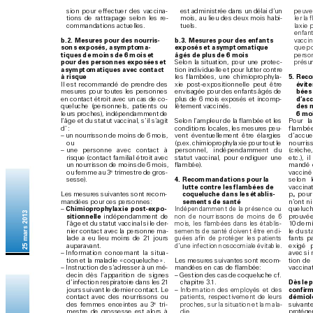
est administrée dans un délai d
’
un 
sion pour ef
fectuer des vac
cina
-
peuven
tions de rat
trapa
ge selon les re
-
mois, au lieu des deu
x mois habi
-
ler l
a 
command
ations actuelles
.
tuels.
laxie 
enfa
n
b.2. Me
sures pour des nourris
-
b.3. Mesures pour des enfant
s 
vaccin
sons e
xposés, asympto
ma
-
exposés
 e
t as
ymptomatique
que po
ti
qu
es d
e mo
in
s de 6 m
oi
s et 
âgé
s d
e pl
us d
e 6 mo
is 
perso
po
ur d
es p
e
rs
on
ne
s ex
po
sé
e
s e
t 
Selon la situ
ation, pour une protec
-
présum
asympto
matiques av
ec contact 
tion indivi
duelle et pour lut
ter contre 
à risqu
e 
5. 
Rec
o
les flambé
es, une chimioprop
hyla
-
évi
te
Il est recommand
é de prendre des 
xie post-
expositionnelle p
eut être
bé
e
s
envisagée p
our des enfants âgés de 
mesures pour tout
es les p
ersonnes 
d’
ac
c
en contac
t étroit av
e
c un cas de c
o
-
plus de 6 mois exp
osés et incomp
-
des 
queluche (p
ersonnels, p
atients ou 
lètemen
t vac
cinés.
6 mo
leurs proches), indépen
damment de 
l’
âge et du st
atut vaccinal, s’il s’
ag
it 
Selon l
’
ampl
eur de la flamb
ée et les 
Pour l
d’ : 
conditio
ns loc
ales, les mesures peu
-
flambé
– 
un n
ourrisson d
e moins de 6 mois, 
vent é
ventuellement êtr
e él
argies 
d’accue
ou
(p.ex. chimioprophyla
xie pour tout le 
nourris
– 
une personne avec contact à 
personnel, indép
endamment du 
(crèche
risque (contac
t familial étroit av
e
c 
statut vacc
inal, pour endigu
er une 
etc.)
, i
un nourrisso
n de moins de 6 mois
, 
fl
a
m
b
é
e
).
mandé 
e
vaccin
ou femme au 3
 trimestre de gros
-
4. 
Rec
ommandations pour la
sesse).
selon 
lu
t
te c
o
nt
re l
es f
l
amb
é
es d
e 
vaccina
coqueluche dans les
 ét
ablis
-
Les mesures suivant
e
s sont recom
-
p
 pour
a
sements de
 santé
mandées p
our ces per
sonnes:
n’
ont ni
–  
Chimioproph
yla
xie post
-
expo
-
Indép
endamment de la p
résence ou 
queluc
25 mars 2013
sitionnelle 
ind
épend
amment de 
non de nourr
issons de moins de 6 
prouvée
l’
âge et du st
atut vaccinal si le d
er
-
mois, les flamb
ées dans les éta
blis
-
1
0 d
ern
nier contac
t avec la personne ma
-
sements de santé doivent être endi
-
le du st
lade a eu lieu moins de 21 jours 
guées afin de protéger les patients 
fants 
aupar
avant. 
d’une in
fection no
socomiale évit
able.
exigé p
– 
Information co
ncernant la situa
-
avec si
tion et la maladie « 
co
queluche 
».
Les mesures suivant
e
s sont recom
-
tion de 
–  
Instru
ction de s’
a
dresser à un mé
-
mandées en c
as de flam
bée:
vacc
ina
decin dè
s l’
ap
paritio
n de signes 
– 
Ges
tion des c
as de co
queluche cf. 
Dè
s le p
d’
infection respiratoir
e d
ans les 21 
chapitre 3.
1
. 
co
nf
i
rm
jours suivant le dernier c
ontact. Le 
– 
Inf
orm
ation des empl
oyés et des 
contac
t avec des nourrissons ou 
démiol
patients, respec
tivement de leurs 
e
proches, sur la situation et la m
ala
-
suivante
des femmes enceintes au 3
 tri
-
mestre de grossesse est alors à 
prot
é
ge
die.