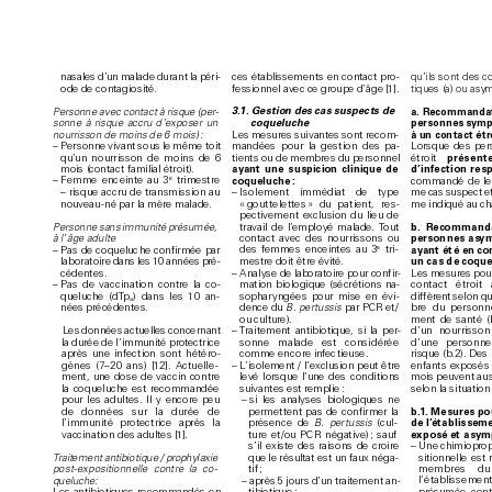
ces établissem
ents en contac
t pro
-
nasales d
’
un m
alade dur
ant la péri
-
qu’ils sont des c
ode de contag
iosité
.
fessionnel avec ce groupe d’
â
ge [
1
].
tiques (a) ou asy
a. Recommandat
3.
1.  
Ge
sti
on d
es c
a
s su
s
pe
c
ts d
e 
Per
s
onne avec cont
a
ct à r
is
que (per
-
per
sonnes symp
coquel
uche
sonne à risque accru d
’
expose
r un 
à un c
on
ta
c
t é
tr
nourr
isso
n de moins de 6 m
ois) 
:
Les mesures suivant
e
s sont recom
-
– 
Personne vivant sous le même  
toit 
mandées p
our la ges
tion des pa
-
Lorsque d
es per
étroi
t 
présent
qu’
un nourris
son de moins de 6 
tients ou de membres du pers
onnel 
ayant u
ne s
us
p
ic
i
on c
li
ni
qu
e de 
d’infec
tion
 re
sp
mois (contac
t familial étroit).
e
coqueluche :
command
é de l
– 
Femme enc
einte au 3
 trimestre 
– 
Isolement immédiat de typ
e
– risque acc
ru de transmission au 
me cas susp
ect e
« 
gout
telettes 
» du p
atient, res
-
nouveau
-
né p
ar la mère malade.
me indiqué au ch
pecti
vement e
xclusion du lieu de 
b.  Recommanda
travail de l’
empl
oyé malade. T
ou
t 
Personne sans immunité pr
ésumée, 
personnes as
ym
contac
t avec des nourrissons ou 
à l’
âge ad
ulte
e
ayant é
t
é en c
o
– 
Pas de c
oqueluc
he confirmée p
ar 
des femmes enceintes au 3
 tri
-
un c
as d
e c
oq
u
labo
ratoire dans les 1
0 années pré
-
mestre doit être évit
é.
cédentes. 
– 
A
nal
yse de lab
oratoire pour confir
-
Les mesures pour
contac
t étroit
– 
Pas de vac
cination contre la co
-
mation biolo
gique (sécrétions na
-
dif
fèren
t selo
n qu’
queluche (d
T
p
) dans les 10 an
-
sophar
yngé
es pour mise en évi
-
a
bre du personn
nées précédentes. 
dence du 
B
. pertussis 
par PCR et
/
ment de santé (
ou culture)
.
d’un nourrisso
– 
T
raitement antibiotique, si la per
-
Les données ac
tuelles concer
nant 
d’une personn
la durée de l’
immunité pro
tectr
ice 
sonne malad
e est considérée 
comme enc
ore inf
ec
tieuse. 
risque (b.
2). Des
après une inf
e
ction sont hétéro
-
– 
L
’isolement / l’
exclusion peut être 
enfants e
x
posés
gènes (
7–20 ans) [
1
2]. Actuelle
-
mois peuvent aus
levé lorsque l’
une d
es conditi
ons 
ment, une dose de va
ccin contre 
selon la situation 
suivantes est r
em
plie 
:
la co
queluche est recomm
andée 
– 
si les analyses biol
ogiques ne 
pour les adul
tes. Il y encore peu 
b.
1. Mes
ur
e
s po
permet
tent pas de confirmer la 
de données sur la d
urée de 
de l’
établissem
présence de 
B. per
tussis
 (c
ul
-
l’immunité prot
e
ctrice a
près la 
exposé
 et asym
vaccinatio
n des adultes [
1
]. 
ture et/ou P
CR né
gative) 
; sauf 
s’il existe des raisons de croire 
– 
Une ch
imioprop
que le résultat est un faux nég
a
-
sitionnelle es
T
rait
ement an
tibiotique / pr
ophyla
xie 
membres du
tif ;
post-
expositionnelle contr
e la co
-
l’
établis
sement
– 
après 5 jours d’un trait
ement an
-
queluche
: