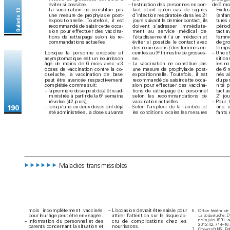
éviter s
i p
ossible.
de 6 moi
– 
Instr
uction de
s personnes en c
on
-
– 
La vac
cination ne c
onstitue pas 
tact étroit qu’
en cas d
e signes 
– 
Exclus
Bulletin 13
une mesure de prophylaxie p
ost-
d’
infection respiratoir
e d
ans les 21 
(enfan
expositionnelle. T
outefois, il est 
jours suivant le dernier c
ontact
, ils 
tures 
pério
d
recommandé d
e saisir cet
te occa
-
doivent s’
adresser immédiate
-
tact a
sion pour ef
fectuer des vac
cina
-
ment au ser
vice mé
dical d
e 
tions de rat
trapa
ge selon les re
-
l’
établisseme
nt / à un médecin et 
femme
command
ations actuelles
. 
éviter si possible le co
ntact avec 
de gr
des nourr
issons / des femmes en
-
temps
e
Lorsque l
a personne expo
sée et 
– 
Une c
ceintes au 3
 trimestre de gr
os
ses
-
asymptomatique est un nour
risson 
se.
sition
âgé de mo
ins de 6 mois avec < 
3 
– 
La vac
cination ne c
onstitue pas 
les no
doses de vac
cination co
ntre la co
-
une mesure de prophylaxie p
ost-
de 6 
queluche, la vaccin
ation de base 
expositionnelle. T
outefois, il est 
nés a
peut être avancée respectivement 
recommandé d
e saisir cet
te occa
-
du pe
complétée comme suit 
:
nité p
sion pour ef
fectuer des vac
cina
-
– 
la première dose peut déjà être ad
-
tact a
tions de rat
trap
age du per
sonnel 
e
21 jou
selon les recomman
dations de 
ministrée à par
tir de la 6
 semaine 
vacc
inatio
n actu
elles. 
– 
Pour 
rév
o
lue (42 jours);
une c
– 
lor
squ’
une ou deux d
oses ont déjà 
– 
Selon l’ampleur de la flamb
ée et 
19
0
fants
été administr
é
es, la dose suivante 
les conditi
ons loc
ales les mesures 
Maladies transmissibles
▶▶▶▶▶▶  
mois incom
plètement vaccinés 
–  
L
’
o
cc
asion devrait être saisie pour 
6. 
Office fédéral de 
pour leur âg
e peut être envisagée.
attirer l’attention sur le risque ac
-
La coqueluche: De
nella juin 1991–
– 
Information du p
ersonnel et des 
cru de c
omplic
ations chez les 
2012;42: 714–16.
parents concer
nant la situation et 
nourrissons.
7. 
Crowcroft NS, Pe