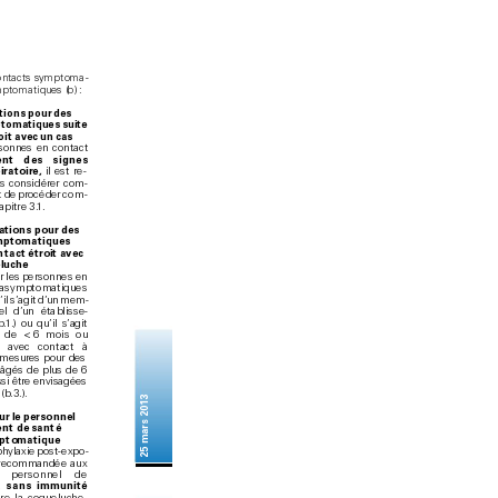
onta
cts sym
ptoma
-
mptomatiques (
b) 
:
ions pour des 
tomati
ques suite 
oi
t ave
c un c
as
sonnes en c
ontact 
ent des sig
nes 
iratoire,
 il est re
-
es consid
érer com
-
t de proc
éder co
m
-
a
pitre 3.
1
.
tions pour des 
ptomatiques 
n
t
ac
t é
t
roi
t ave
c 
e
lu
c
he
 les personnes en 
 asymptomatiques 
il s’
agit d
’
un mem
-
el d
’
un éta
blisse
-
b.
1
.) ou qu’il s’
agit 
n de < 
6 mois ou 
e avec contact à 
 mesures pour des 
 âg
és de plus de 6 
si être envisagées 
(
b.3
.).
25 mars 2013
ur l
e pe
r
so
nne
l 
ent de
 santé 
pto
matique
hylaxie
 p
ost-expo
-
t recommand
ée aux 
 personnel de 
 
s
a
n
s i
mm
u
n
i
té 