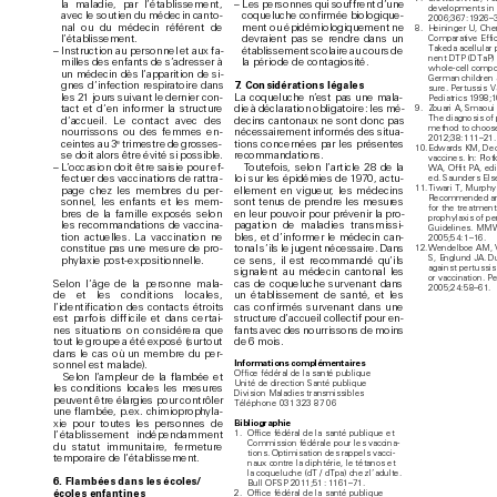
la malad
ie, par l’
étab
lissement, 
– 
Les per
sonnes qui souf
frent d’
une 
developments in 
avec le soutien du médec
in canto
-
coqueluche confirmée bi
o
logique
-
2006;367: 1926–3
nal ou du méde
cin réf
érent de 
ment ou épidémiologiquement ne 
8. 
Heininger U, Cherr
l’
ét
a
bli
sse
ment
.
devraient pas se rendre dans un 
Comparative Effic
Takeda acellular 
–  
Instruc
tion au perso
nnel et aux fa
-
établissement sc
olaire au cours de 
nent DTP (DTaP) 
milles des enfants de s’
adresser à 
la période d
e contagiosité.
whole-cell compo
un médec
in dès l’apparition de si
-
German children 
7
. Con
sidé
ration
s légales
gnes d’
infection respiratoire dans 
sure. Pertussis V
les 21 jours suivant le dernier con
-
L
a coquelu
che n’
est p
as une mala
-
Pediatrics  1998;
tact et d
’
en informer la structure 
die à décl
aration oblig
atoire 
: l
es mé
-
9. 
Zouari A, Smaoui 
The diagnosis of 
d’accueil. Le contact avec des 
decins c
antonaux ne sont donc pas 
method to choose
nourriss
ons ou des femmes en
-
nécess
airement in
formés d
es situa
-
2012;38: 111–21.
e
tions conc
ernées par les p
résent
es 
ceintes au 3
 trimestre de gr
os
ses
-
10. 
Edwards KM, Deck
recommand
ations.
se doit alors être évité si possible.
vaccines. In: Plot
T
outef
o
is, selon l’article 2
8 de la 
–  
L
’
o
cc
asion doit être saisie pour ef
-
WA, Offit PA, edi
loi sur les épidémies d
e 1
970
, actu
-
fectuer des vacc
inations de rat
tra
-
ed. Saunders Else
11. 
Tiwari T, Murphy
ellement en vigueur
, les médecins 
page c
hez les membres du per
-
Recommended ant
sont ten
us d
e prendre les mesur
es 
sonnel, les enfants et les mem
-
for the treatmen
en leur pouvoir p
our préveni
r l
a pro
-
bres de la famille exposés selon 
prophylaxis of pe
pag
ation de malad
ies transmissi
-
les recommand
ations de vac
cina
-
Guidelines. MM
bles, et d’
informer le médec
in can
-
tion actuelles. L
a vac
cination ne 
2005;54: 1–16.
tonal s’ils le jugent nécessaire. Dans 
constitue pas une m
esure de pro
-
12. 
Wendelboe AM, V
S, Englund JA. D
ce sens, il est recommand
é qu’ils 
phylaxie post-
expositionnelle.
against pertussis 
signalent au médec
in cantonal les 
or vaccination. Pe
cas de c
oqueluc
he sur
venant dans 
Selon l
’
âge de l
a personne m
ala
-
2005;24: 58–61.
un établissement de s
anté
, et les 
de et les condition
s lo
cales, 
cas c
onfirmés sur
venant dans une 
l’id
entification d
es contac
ts étroits 
structure d’accueil collec
tif pour en
-
est par
fois dif
ficile et dans cer
tai
-
fants avec des nourrissons d
e moins 
nes situations on consid
érera que 
de 6 mois.
tout le groupe a été e
x
posé (sur
tout 
dans le c
as où un membre du per
-
Informations complémentaires
sonnel est malad
e)
.
Office fédéral de la santé publique 
Selon l
’
ampl
eur de la flamb
ée et 
Unité de direction Santé publique
les conditi
ons loc
ales les mesures 
Division Maladies transmissibles
peuvent être élargies pour contrôler 
Téléphone 031 323 87 06
une flambée, p.ex. chimioprophyla
-
xie pour toutes les personnes d
e 
Bibliographie
1. 
Office fédéral de la santé publique et 
l’
établisse
ment indépend
amment 
Commission fédérale pour les vaccina-
du statut immunitaire, fermetur
e 
tions. Optimisation des rappels vacci-
temporaire de l’
établis
sement.
naux contre la diphtérie, le tétanos et 
la coqueluche (dT / dTpa) chez l’adulte. 
6. 
 Fla
mb
é
es d
an
s le
s é
c
ol
es
/
Bull OFSP 2011;51 
: 1161–71.
école
s enfantines
2. 
Office fédéral de la santé publique 