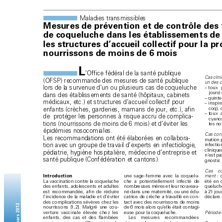
Maladies transmissibles
Mesures de prévention et de contrôle des
de coqueluche dans les établissements de 
les structures d’accueil collectif pour la p
nourrissons de moins de 6 mois
L
’Office fédéral de la santé publique 
Cas clin
(OFSP) recommande des mesures de santé publique 
un des c
lors de la survenue d’un ou plusieurs cas de coqueluche 
– 
toux 
jours)
dans des établissements de santé (hôpitaux, cabinets 
–  
quinte
médicaux, etc.) et structures d’accueil collectif pour 
– 
inspi
co
q
), 
enfants (crèches, garderies, mamans de jour, etc.), afin 
– 
t
o
ux 
de  protéger les personnes à risque accru de complica-
cyano
tions (nourrissons de moins de 6 mois) et d’éviter les 
les no
épidémies nosocomiales. 
Cas co
n
Les recommandations ont été élaborées en collabora-
mation 
tion avec un groupe de travail d’experts en infectiologie, 
inf
e
ctio
cliniqu
pédiatrie, hygiène hospitalière, médecine d’entreprise et 
n’
est p
santé publique (Confédération et cantons). 
gnostic
Cas co
Introduction
une sage
-femme avec la co
quelu
-
me
nt :
 
che a potentiellement in
fecté de 
été en 
L
a vaccination c
ontre la coqueluche 
nombreuses mères et leur nouveau-
queluch
des enfants, adolesc
ents et adultes 
né dans une maternité, ou une édu
-
à 21 jou
est recommand
ée, afin de réduire 
catric
e de crèche a travaillé en con
-
déclare
l’inc
idence d
e la malad
ie et d’
éviter 
tact avec des n
ourrissons d
e moins 
des comp
lications sévères chez les 
25 mars 2013
de 6 mois alor
s qu’
elle était contagi
-
nourrisso
ns [
1
,
2]. Malgré une cou
-
euse pour la c
oqueluche.
Pér
i
ode 
verture vacc
inale élevée chez les 
Les mesures r
e
command
ées 
enfants, des cas et des flam
bées 