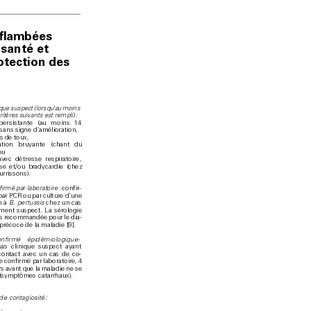
 ﬂambées 
santé et 
rotection des 
ique suspect (
lorsqu
’a
u moins 
rit
è
r
es suivants es
t rempli) 
:
persistante (au moins 1
4 
 sans signe d
’
amélior
ation, 
s de t
o
ux, 
ration bru
yante (chant du
o
u 
avec détresse respirat
o
ire,
se et
/ou bradyc
ardie (chez 
urrissons)
.
f
irmé par la
borat
oi
r
e 
:
 c
onf
ir
-
par P
CR o
u par culture d’une 
n à 
B. p
ertussis
 c
hez un cas 
ement suspec
t. L
a sérologie 
as recommandée p
our le dia
-
 préco
ce de la m
aladie [9
].
nf
irmé épidémiologique
-
cas c
linique suspect ayant 
contact avec un cas de c
o
-
e confirm
é par lab
oratoire, 4
rs avant que la maladie ne se 
 (symptômes c
atarrh
aux).
de c
ontagiosité 
: