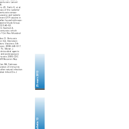
pertussis. Lancet 
6.
y JD, Stehr K, et al. 
acy of the Lederle/
pertussis compo-
vaccine and Lederle 
nent DTP vaccine in 
after household expo-
accine Study Group. 
102: 546–53.
H, Kechrid A. 
pertussis: which 
? Crit Rev Microbiol 
er D. Pertussis 
kin SA, Orenstein 
tors. Vaccines. 5th 
vier, 2008: 
446–517.
 TV, Moran J. 
imicrobial agents 
t and postexposure 
rtussis: 2005 CDC 
WR Recomm Rep 
an RA, Salmaso 
uration of immunity 
after natural infection 
25 mars 2013
diatr Infect Dis J 
Bulletin 13