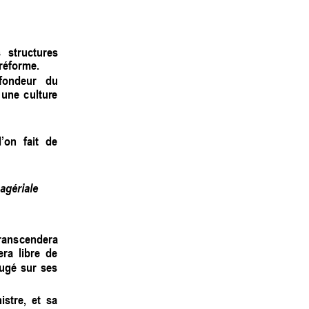
 
structures 
réforme.  
fondeur 
du 
 
un
e 
culture 
l’on 
fait 
de 
agériale 
r
anscendera 
era 
libre 
de 
jugé 
sur 
ses 
istre, 
et 
sa 