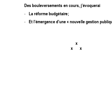
Des bouleversements en cours, j’évoquerai 
-
La réforme budgétaire; 
-
Et l’émergence d’une « nouvelle gestion publiq
x 
x       x 