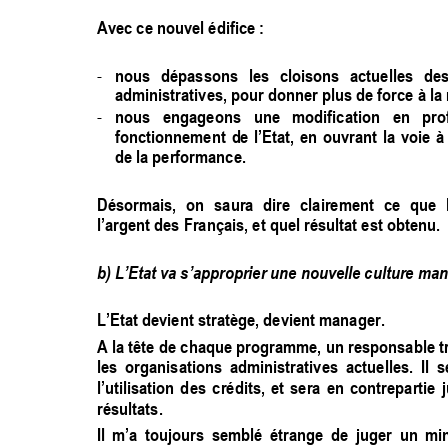
Avec ce nouvel édifice : 
-
nous 
dépassons 
les 
cloisons 
actuelles 
des
administratives, pour donner plus de force à la 
-
nous 
engageons 
une 
modification 
en 
pro
fonctionnement 
de 
l’Etat, 
en 
ouvrant 
la 
voie 
à
de la performance.  
Désormais, 
on 
saura 
dire 
clairement 
ce 
qu
e 
l’argent des Français, et quel résultat est obtenu. 
b) L’Etat va s’approprier une nouvelle culture man
L’Etat devient stratège, devient manager. 
A 
la tête 
de 
chaque 
programme, 
un 
responsable 
t
les 
organisations  administratives  a
ctuelles.  Il 
s
l’utilisation 
d
es 
crédits, 
et 
sera 
en 
contrepartie 
résultats.  
Il 
m’a 
toujo
urs 
se
mblé 
étrange  de
juger 
un 
min