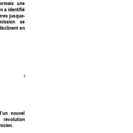
ormais 
une 
n 
a 
identifié 
ères 
ju
sque-
mission 
se 
déclinent 
en 
3
d’un 
nouvel 
révolution 
icien. 