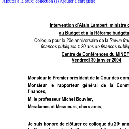
Ajouter à la (aux) collection (s)
Ajouter à enregistré
Intervention d’Alain Lambert, mini
stre 
au Budget et à la Réforme budgéta
Colloque pour le 20e anniversaire de la 
Revue fra
finances publiques
 « 
20 ans de finances publi
Centre de Conférences du MINEFI
Vendredi 30 janvier 2004 
Monsieur le Premier président de la Cour des com
Monsieur 
le 
rapporteur 
général 
de 
la 
C
omm
finances, 
M. le professeur Michel Bouvier, 
Mesdames et Messieurs, chers amis, 
e
Je 
sui
s 
honoré 
de 
clôturer 
ce 
colloque 
du 
20
ann