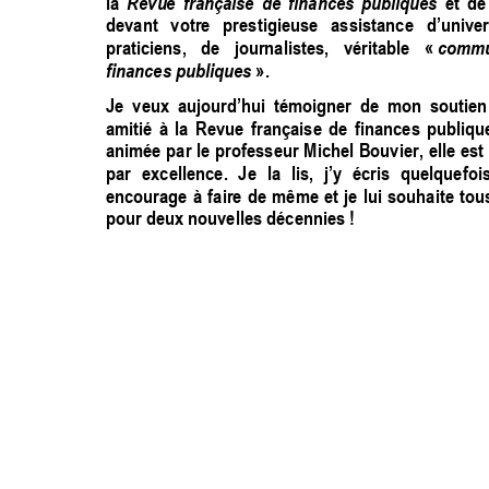
Revue 
française 
de 
fi
nances 
publiques
la 
et 
d
e
devant 
votre 
prestigieuse 
assistance 
d’univer
commu
praticiens, 
de 
journalistes, 
véri
table 
« 
finances publiques
 ». 
Je 
veux 
aujourd’hui 
témoigner  de 
mon 
soutien
amitié 
à 
la 
Revue 
française 
de 
fi
nances 
publique
animée 
par 
le 
pr
ofesseur 
Michel 
Bouvier, 
elle 
est 
par 
excellence. 
Je 
la 
lis, 
j’y 
écris 
quelquefois
encourage 
à 
faire 
de 
même 
et 
je 
lui 
souhaite 
tou
pour deux nouvelles décennies !  