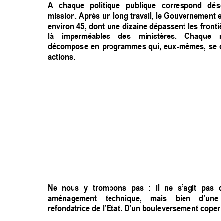
A 
chaque 
politique 
publique 
correspond 
dés
mission. Après 
u
n long 
travail, 
le 
Gouvernement 
e
environ 
45, 
dont 
une 
dizaine 
dépa
ssent 
le
s 
fronti
là 
imperméables 
de
s 
ministères. 
Chaque 
décompose 
en 
programmes 
qui, 
eux-mêmes, 
se 
actions.  
Ne 
nous 
y 
tro
mpons 
pas 
: 
il 
ne 
s’
agit 
pas 
aménagement 
technique, 
mais 
bien 
d’une 
refondatrice de l’Etat. D’un bouleversement copern