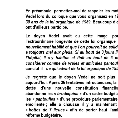
En 
préambule, 
permettez-moi 
de 
rappeler 
les 
mot
Vedel 
lors 
du 
colloque 
que 
v
ous 
organisiez 
en 
1
30 
a
ns 
de 
la 
loi 
organique 
de 
1959
. 
Beaucoup 
d’
ont d’ailleurs participé. 
Le 
doyen 
Vedel 
a
vait 
eu 
c
ette 
image  
po
l’extraordinaire 
longévité 
de 
cette 
l
oi 
organique 
nouvellement 
habillé 
et 
qu
e 
l’on 
pourvoit 
de 
solid
a 
toujours 
mal 
aux 
pied
s. 
Si 
au 
bout 
de 
3 jours 
il
l’hôpital,  il 
s’y 
habitue  et 
finit 
au  bout 
de  6 
m
considérer 
co
mme 
de 
vr
aies 
et 
amicales 
pantoufl
ce qui advint de la loi organique de 19
conclut-il - 
Je 
regrette 
que
le 
do
yen 
Vedel 
ne 
s
oit 
plus 
aujourd’hui. Après 36 tentatives in
fructueuses, la 
dotée 
d’une 
nouvelle 
co
nstitution 
financièr
br
odequins
abandonné 
le
s 
« 
 » 
d’u
n 
cadr
e 
budgét
pantoufles
les 
« 
» 
d’un
e 
procédur
e 
parl
ementaire
émolliente ; 
elle 
a 
chaussé 
il 
y 
a 
maintenant
bottes  de  7  l
ieues
« 
 » 
afin  de  porter  haut 
l’amb
réforme budgétaire. 