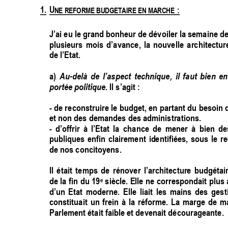
1.
U
 : 
NE REFORME BUDGETAIRE EN MARCHE
J’ai eu le grand bonheur de dévoiler la semaine d
e
plusieurs 
mois 
d’avance, 
l
a 
nouvelle 
architectur
de l’Etat. 
Au-del
à 
de
l’aspect 
technique, 
il 
faut 
bien 
en
a) 
portée politique
. Il s’agit :  
- de 
r
econstruire 
le 
budget, 
en 
par
tant du
besoin 
et non des demandes des administrations.  
- 
d’offrir 
à 
l’Etat
la 
chance 
de 
mener 
à 
bien 
de
publiques 
enfin 
clairement 
identifiées, 
sous 
le 
re
de nos concitoyens. 
Il 
était 
te
mps 
de
rénover 
l’
architecture 
budgétair
e
de 
la 
fin 
du 
19
siècle. 
Elle 
ne 
correspondait 
plu
s 
d’un 
Etat
moderne. 
Elle 
liait 
les 
mains 
de
s 
gest
constituait 
un 
frein 
à 
la 
réforme. 
La 
marge 
de 
m
Parlement était faible et devenait décourageante.  