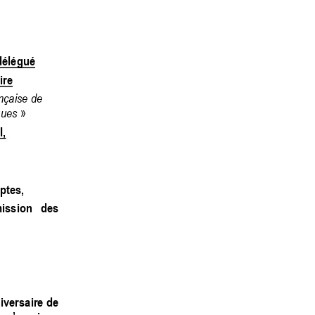
délégué  
ire 
nçaise de 
ques
 » 
,  
ptes, 
ission 
des 
iversaire 
de 