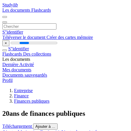
Study
lib
Les documents
Flashcards
S''identifier
Téléverser le document
Créer des cartes mémoire
×
S''identifier
Flashcards
Des collections
Les documents
Dernière Activité
Mes documents
Documents sauvegardés
Profil
Entreprise
Finance
Finances publiques
20ans de finances publiques
Téléchargement
Ajouter à ...