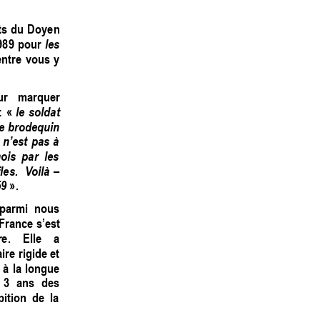
s 
du 
D
oyen 
les 
989 
pour 
entre 
vous 
y 
ur 
marquer 
le 
soldat 
: 
« 
e 
brodequin 
 
n’est 
pas 
à 
ois  par 
les 
es.  
Voilà
– 
59
 ». 
parmi 
nous 
France s’est 
e. 
Elle 
a 
a
ire 
rigide 
et
 
à 
la 
longue 
3 
ans 
des 
ition  de  la 