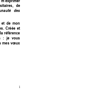
 
m’exprimer 
sitaires, 
de 
nauté 
des 
 
et 
de 
mon 
s. 
Créé
e 
et 
la 
référence 
 
: 
je 
vous 
s 
mes 
vœux 
1