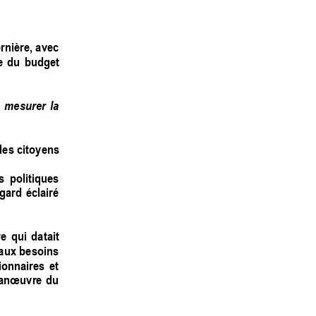
rnière, avec 
e 
du 
budge
t 
 
mesurer 
la 
des 
citoyens 
s 
politiques 
gard 
éclairé 
e 
qui 
datait 
a
ux 
besoins 
ionnaires 
et 
anœuvre 
du 