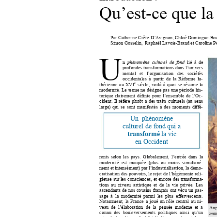
Qu’est
-ce que la
Par Catherine Crête
-
D’Avignon, Chloé Do
mingue
-Bou
Simon Gosselin,  Rap
haël Lavoie
-Brand et Caroline P
U 
lié 
à 
de 
n  
phénomène  c
ulturel  de 
fond
profondes 
transfor
mations 
dans 
l
’univers 
mental 
et 
l’organisation 
de
s 
sociétés 
occidentales 
à 
partir 
de 
la 
Réforme 
lu-
e
thérienne 
au 
XVI
siècle
, 
voilà 
à 
quoi 
se 
résu
me 
la 
modernité. 
L
e 
terme 
ne 
désigne 
pas 
une 
période 
his-
torique 
clairement 
définie 
po
ur 
l’ensemble 
de 
l’Oc
-
cident. 
Il 
réfère 
plutôt 
à 
des 
traits 
culturels 
(au 
sens 
large) 
q
ui 
se 
sont 
manifestés 
à 
des 
moments 
diffé-
Un  phénom
ène  
culturel de fo
nd qui a  
la vie 
transform
é 
en Occident 
rents 
selon 
les 
pays. 
Globalement, 
l’entrée 
dans 
la 
modernité  est  marquée 
(plus  ou  moins  si
multané-
ment et intenséme
nt) par l’industriali
sation, la dé
mo-
cratisation 
des 
pouvoirs, 
le 
rejet 
de 
l’hégémonie 
reli
-
gieuse 
sur 
les 
consciences, 
et 
encore 
des 
transforma-
tions 
au  n
iveau  artistique 
et  de 
la  vie 
p
rivée. 
Les 
ascendants 
de 
nos 
co
usins 
français 
o
nt 
vécu 
un 
pas
-
sage  à 
la 
moder
nité  par
mi  les 
plus 
effervesce
nts. 
Notamment, 
la 
France 
a 
j
oué 
un 
rô
le 
central 
a
u 
ni
-
veau 
de 
l’élaboration 
de 
la 
pensée 
moderne 
et 
a 
Ang
connu 
des 
bouleversements 
po
litiques  ains
i 
qu’un 
mon