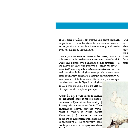
ni, 
les 
deux 
systèmes 
ont 
opposé 
la 
co
urse 
au 
profit 
Fin
inégalitaire 
et 
l’amélioratio
n 
de 
la 
condition 
ouvriè-
rête
re, 
le 
prolétariat 
constituant 
une 
masse 
grandissante
dern
avec les avancées ind
ustrielles. 
devi
se 
En 
ce 
qui 
concerne 
le 
do
maine 
des 
idées, 
celui
tion
-ci 
a 
subi des transfor
mations majeures a
vec la moder
nité. 
le 
m
Dans 
une 
persp
ective 
d’
histoire 
socioculturelle 
–
la 
pro
sociologie d
e la 
culture intégr
ée à 
l’étude du 
passé 
–
, 
nous établisso
ns que la 
moder
nité représente 
non p
as 
la 
disparition 
de 
la 
religion, 
mais 
plutôt 
sa 
continuité
dans des 
formes 
adaptées 
à la 
prise 
en i
mportance de
la rationalité 
et de 
la 
science. En 
ce sen
s, le 
choc que
ces 
dernières 
ont 
i
nfligé 
à 
la 
religion
ne 
lui 
a 
pas 
été 
fatal, 
b
ien 
qu’elle 
ait 
été expulsée de la sp
hère publique.
Quant 
à 
l’art, 
il 
voit 
naître 
la 
notion 
de 
modernité 
dans 
la 
poésie
baude-
: 
«
lairienne 
 Que fait cet ho
mme? [...] 
A 
co
up 
sûr, 
ce 
so
litaire 
d
oué 
d'une 
imagination 
active, 
touj
ours 
voya-
geant 
à 
travers
le 
grand 
désert 
[…]  cherche  ce  quelque 
d'hommes,
chose 
qu'on 
nous 
permettra 
d'appeler 
». 
La 
modernité 
dans 
la
modernité
ses 
implications 
artistiq
ues 
est 
abo
r-