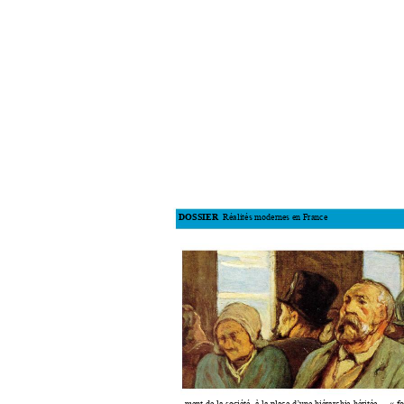
Réalités 
modernes en France 
DOSSIER 
ment de 
la société
, à la p
lace d’une hiérarchie 
héritée 
«