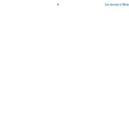
Les dossiers d’Histoi
4                                          