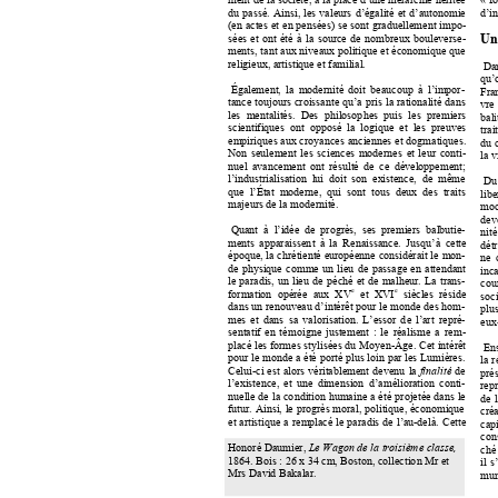
fo
du 
passé. 
Ainsi, 
les 
valeurs 
d’égalité 
et 
d’autonomie 
d’i
(en 
actes 
et 
en pensée
s) 
se 
so
nt 
graduelle
ment 
impo-
sées 
et 
o
nt 
été 
à 
la 
source 
de 
nombreux 
b
ouleverse-
Un
ments, ta
nt 
aux 
niveaux p
olitique 
et 
écono
mique q
ue 
religieux, artistique et 
familial. 
Dan
qu’
Également, 
la 
modernité 
doit 
beaucoup 
à 
l’impor-
Fra
tance 
toujours 
cr
oissante 
qu
’a 
pris 
la r
ationalité 
dans 
vre 
les 
mentalités. 
Des
philosop
hes  p
uis 
les 
p
remiers 
bali
scientifiques  ont  opposé  la  logique  et  les  preuves 
trai
empiriques a
ux cr
oyances 
anciennes 
et 
do
gmatiques. 
du 
Non 
seulement 
les 
sciences 
moder
nes 
et 
leur 
conti-
la v
nuel 
avancement 
on
t 
résulté 
de 
ce
développe
ment;  
l’industrialisation  lui  doit 
son  ex
istence,  de  m
ême 
Du
que  l’État  moderne,  qui  sont 
tous  deux  des  traits 
libe
majeurs de la 
modernité.
moc
dev
Quant  à  l’idée  de 
progrès,  ses 
premiers  balbutie-
nité
ments 
apparaissen
t 
à 
la 
Renaissance. 
Jusqu’à 
cette 
détr
époque, 
la 
chrétienté 
européenne 
considérait 
le 
m
on-
ne 
de 
physique 
co
mme 
un 
lieu 
de 
passage 
en 
attendant 
inc
le 
paradis, 
un 
lie
u 
de 
p
éché 
et 
de 
m
alheur. 
La 
trans-
cou
e
e
formation 
opérée 
aux  XV
siècles 
réside 
  et 
XVI
soci
dans u
n renou
veau d’i
ntérêt p
our 
le 
monde d
es ho
m-
plus
mes 
et 
dans 
sa 
valorisation. 
L’essor 
d
e 
l’art 
repré-
eux
sentatif 
e
n 
té
moigne 
j
ustement
: 
le 
réalisme 
a 
re
m-
placé les 
formes 
stylisées 
du Mo
yen
Âge. 
Cet 
intérêt 
-
Ens
pour 
le 
monde a 
été 
porté 
plus 
loin 
par 
les 
Lumières. 
la 
r
ci 
est 
alors 
véritablement 
devenu 
la 
Celui-
fin
alité
de 
prés
l’existence, 
et 
une 
dimension 
d’a
mélioration 
conti-
rep
nuelle 
de 
la co
ndition 
humaine 
a été 
projetée 
dans 
le 
de 
futur. 
Ainsi, 
le 
progrès 
moral,
 p
olitique, 
économique
créa
et 
artistique 
a 
rem
placé 
le 
paradis 
de 
l’
au
delà. 
Cette 
-
cap
con
Honoré Daumier, 
Le Wagon 
de la troisième classe, 
ché
1864. Bois
 : 26 x 34 cm, Boston, collectio
n Mr et 
il 
s’
Mrs David Bakalar.
mun