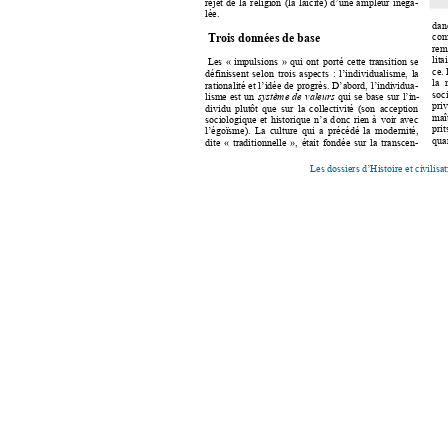
rejet 
de 
la 
religion 
(la 
laïcité) 
d’une 
a
mpleur 
inéga-
lée. 
dan
co
Trois données de base
rem
litai
Les 
«
» 
qui 
ont 
porté 
cette 
transition 
se 
impulsions 
ce. 
définissent 
selon 
trois 
aspec
ts 
: 
l’individ
ualisme, 
la 
la 
rationalité 
et 
l
’idée 
de 
progrès. 
D’abord, 
l’in
dividua-
soci
q
ui 
se 
base 
sur 
l’in-
lisme 
est 
un 
système 
de 
valeurs
priv
dividu 
plutôt 
que 
sur 
la 
collectivité 
(son 
acceptio
n 
maî
sociologique 
et 
historique 
n’a 
d
onc 
rien 
à 
voir 
avec
prit
l’égoïsme). 
La 
culture 
qui 
a 
p
récédé 
la 
modernité, 
qua
dite 
«
», 
était 
fondée 
sur 
la 
transce
n-
traditionnelle 
Les dossiers d’Histoire et 
civilisa