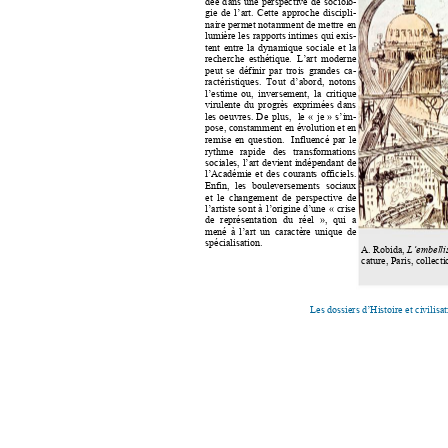
dée 
d
ans 
une 
per
spective 
de 
sociolo-
gie 
de 
l
’art. 
Cette 
app
roche 
discipli-
naire 
permet nota
mment 
de 
mettre 
en 
lumière 
les 
rapports 
intimes 
q
ui 
exis-
tent 
entre 
la 
dynamiq
ue 
sociale 
et 
la 
recherche 
esthétique.  L
’art  m
oderne 
peut 
se 
définir 
par
tro
is 
grandes 
ca-
ractéristiques. 
To
ut  d’abo
rd,  notons 
l’estime 
o
u, 
inversement, 
la 
critique 
virulente 
du 
progrès 
exprimées 
d
ans 
les 
oeuvres. 
De 
plus, 
le 
«
» 
s’im-
je
pose, constamment e
n évolution et en 
remise 
en 
question. 
Influencé 
par 
le 
rythme 
rapide 
des 
transformations 
sociales, 
l’art 
devient 
indépendant 
de 
l’Académie 
et 
des 
courants 
officiels. 
Enfin, 
les 
bouleverseme
nts 
sociaux 
et 
le  ch
angement  de 
perspective 
de
l’artiste 
so
nt 
à 
l’origine 
d
’une 
«
crise
de 
représentation 
du 
réel
», 
qui 
a 
mené 
à 
l’art 
un 
caractère 
unique 
de 
spécialisation.
A. Robida, 
L’emb
ell
cature, Paris, co
llect
Les dossiers d’Histoire et 
civilisa