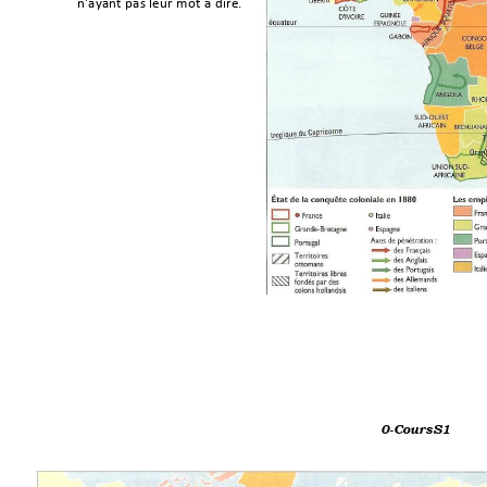
n
'
ay
a
n
t
p
a
s
le
u
r
m
o
t
à
d
i
r
e
.
                                     0-CoursS1 