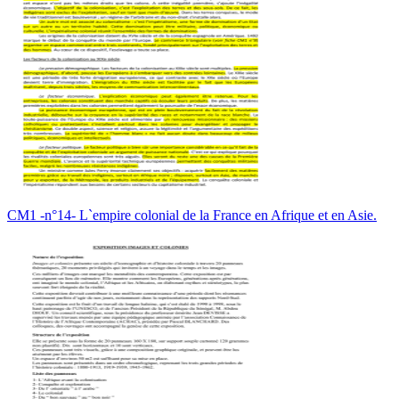
CM1 -n°14- L`empire colonial de la France en Afrique et en Asie.