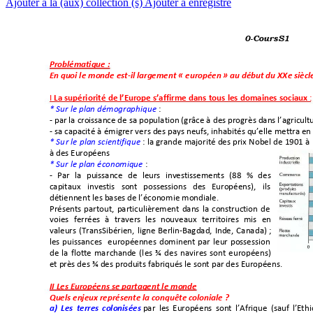
Ajouter à la (aux) collection (s)
Ajouter à enregistré
                                     0-CoursS1 
Problématique :
En quoi le monde
 est-il largemen
t « européen » au d
ébut du 
XXe siècle
I 
 :
La supériorité
 de l’Europe s’affirm
e dans to
us les domaines
 sociaux
 : 
* Sur le plan
 démographiq
ue
- par la croissance de
 sa popu
lation (grâce à d
es progrè
s dans l’agric
ult
- sa capacité à
 émigrer ver
s des pays neufs,
 inhabités qu’ell
e mettra en
 : la
 gra
nde 
majorité 
des 
prix 
Nobe
l de
 190
1 à 
* Su
r le
 p
lan 
scientifiq
ue
à des Européens
 : 
* Sur le plan
 économique
- 
Par 
la 
puissance
de 
leurs 
investissements 
(88
% 
des 
capitaux 
investis 
sont 
possessions 
des 
Europ
éens), 
ils 
détiennen
t les bases de l’éc
onomie mondia
le. 
Présents 
partout,
particulièremen
t 
dans 
la 
construction 
de 
voies 
ferrées 
à 
travers 
les 
nou
veaux 
territoires 
mis 
en 
valeurs 
(TransSibé
rien, 
ligne 
Berlin-Ba
gdad, 
Inde
, 
Canad
a) ; 
les 
puissanc
es 
e
uropéenn
es 
dominent 
p
ar 
le
ur 
posse
ssion 
de 
la 
flotte 
mar
chande 
(l
es 
¾ 
des 
navir
es 
sont 
euro
péens) 
et près des ¾
 des produits fabr
iqués le sont
 par des Europé
ens. 
II Les Européens
 se partagen
t le monde 
Quels enjeux représ
ente la con
quête colonial
e ? 
a) 
Les 
terres 
colonis
ées
 par 
les 
Europée
ns 
sont 
l’Afrique 
(sauf 
l’Eth
i