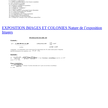
EXPOSITION IMAGES ET COLONIES Nature de l`exposition
Images