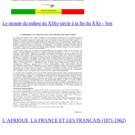
Le monde du milieu du XIXe siècle à la fin du XXe - Sen
L`AFRIQUE, LA FRANCE ET LES FRANÇAIS (1871-1962)