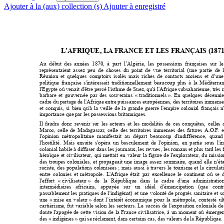
Ajouter à la (aux) collection (s)
Ajouter à enregistré
L'AFRIQUE, LA
 FRANC
E ET LES FRANÇ
AIS (1871
Au  début  des  années  1870,  à  part  
l’
Algérie,  les  posses
sions  françaises  sur
  l
représentaient 
assez 
peu  d
e 
choses  du 
point 
de  v
ue 
territorial 
(une  parti
e  de
Réunion 
et 
q
uelques 
com
ptoirs 
iso
lés 
mais 
riches 
de 
contacts 
anciens 
et 
d’une
politique 
française 
s'
intéressait 
traditionn
ellement 
beaucoup 
p
lus 
à 
la 
Méditerran
l'Egypte où venait 
d'être percé l'isthme de 
Suez, qu'à l'Afrique sub
saharienne,
 très 
barbare 
et 
gouv
ernée 
par 
des 
souv
erains 
« traditionnels »
. 
En 
quelques 
décenni
e
cadre du partag
e de l'Afrique entre p
uissances europ
éennes, des ter
ritoires imm
ense
et 
conquis, 
si 
bien 
qu'à 
la 
veille 
de 
l
a 
grande 
guerre 
l'empire 
col
onia
l 
français 
n
importance que 
par les poss
essions britanniqu
es.  
Il 
faudra 
donc 
revenir 
sur 
les 
acteurs 
et 
les 
modalités 
de 
ces 
conquêtes, 
celle
s 
Maroc, 
celle 
de 
Madagasc
ar, 
celle 
des 
territoires 
immenses 
des 
futures 
A.O.F.
e
l'opinion 
métropolita
ine 
manifestait 
au 
départ 
beaucoup 
d'
indifférence, 
quand
l'hostilité. 
Mais 
ensuite 
s'opéra 
un 
basculement 
de 
l'opinion, 
en 
partie 
sous
l
'i
colonial 
habile à 
diffuser 
dans 
les j
ournaux, les 
revues, 
les r
omans et 
plus 
tard 
les 
héroïque 
e
t 
civilisat
eur, 
qu
i 
m
ettait 
en 
v
aleur 
la 
figure 
de 
l'explorateur, 
du 
missio
des 
t
roupes 
coloniales, 
et 
pr
opageait 
une 
image 
assez 
sommaire, 
quand 
elle 
n'éta
raciste, 
des 
populations 
col
onisées ; 
mais 
aussi 
à 
travers 
le 
tourism
e 
et 
la 
circulat
entre 
colonies 
et 
métropole. 
L'Afrique 
était 
par 
excellence 
le 
continent 
où 
se 
l'effort 
« civ
ilisateur » 
de 
la 
République 
dans 
le
cadre 
d'une 
administra
tion
intermédiaires 
africain
s, 
appuyée 
sur 
un 
idéal 
d'ém
ancipation 
(que 
contr
passablement 
les 
pratiques 
de 
l
'indig
énat) 
et
une 
volonté 
de 
progrès 
sanitaire 
et 
so
une 
« mise 
en 
valeur 
» 
dont 
l’intérêt 
économ
ique 
pour 
la 
métropole, 
contesté 
ul
cartiérism
e, 
f
ut 
variable 
selon 
l
es 
secteurs. 
Le 
succès 
de 
l'exposition 
coloniale 
de
doute 
l'apogée 
de 
cette 
vision 
de 
la 
France 
civilisatric
e, 
à 
un 
moment 
où 
émergen
des « indigènes »
 qui se réclam
ent, dans certain
s cas, des v
aleurs de la Répub
lique. 