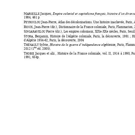
M
Jacques,
ARSEILLE
Empire 
colonial 
et 
capitalisme 
français, 
histoire 
d’un 
divorc
1984, 461 p
P
 Jean-Pierre, 
Atlas des
 décolonisati
ons. Une histoire
 inachevée
, Paris, 
EYROULOU
R
, Jean-Pierre (di
r.), 
Dictionnair
e de la France 
coloniale
, Paris, Flam
m
arion, 
IOUX
S
 Pierre (dir.), 
Les empir
es coloniaux, X
IXe-XXe siècles
, P
aris, Seuil
INGARAVELOU
S
, 
Benj
amin, 
Histoire 
de 
l'Algérie 
coloniale, 
Paris, 
l
a 
découverte,
1991
 ; 
Hi
TORA
d'Algérie 1954-
62, Paris, la découv
erte, 2004 
T
S
ylv
ie, 
érienne
, 
Paris, 
Flamma
HÉNAULT
Hist
oire 
de 
la 
guerre 
d’indépen
dance 
alg
ère
2012 (1
 éd. 2005). 
T
Ja
cques 
et 
alii 
, 
Histoire 
de 
l
a 
France 
coloniale
, 
vol. 
II, 
1914 
à 
1990, 
Pa
HOBIE
1991, 654p. 