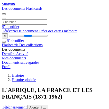
Study
lib
Les documents
Flashcards
S''identifier
Téléverser le document
Créer des cartes mémoire
×
S''identifier
Flashcards
Des collections
Les documents
Dernière Activité
Mes documents
Documents sauvegardés
Profil
Histoire
Histoire globale
L`AFRIQUE, LA FRANCE ET LES
FRANÇAIS (1871-1962)
Téléchargement
Ajouter à ...