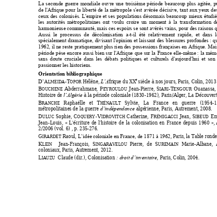
La 
seconde 
guerre 
mondiale 
ouvre 
une 
troisième 
période 
beaucoup 
plus 
agitée, 
p
de 
l'Afrique 
pour 
la 
liberté 
de 
la 
métropole 
s'est 
avérée 
décisive, 
tant 
aux 
yeux 
de
ceux 
des 
colonisés. 
L'empire 
et 
ses 
populations 
désorm
ais 
beaucoup 
mieux 
étudié
les 
autorités 
métropoli
taines 
ont 
voulu 
cr
oire 
un 
mom
ent 
à 
la 
transform
ation 
d
harmonieuse comm
unauté, mais 
ces espoirs se 
sont avérés vains, 
pour des raisons q
Aussi 
le 
processus 
de 
décolon
isation 
a-t-il 
été 
relativem
ent 
rapide, 
et 
dans 
l
spécialement 
dramatique, 
divisant 
l'opinion 
et 
laissant 
des 
blessures 
profondes : 
q
1962, 
il 
ne 
reste 
pratiqu
ement 
plus ri
en des 
possess
ions 
françaises en 
Afrique. 
Mai
période 
pèse 
encore 
aussi 
bien 
sur 
l'Afrique 
que 
sur 
la 
France 
elle
-mêm
e : 
la 
mémo
sans 
doute 
cruciale 
dans 
les 
débats 
politiques 
et  culture
ls 
d'aujourd'hui 
et 
son 
passionner les h
istoriens. 
Orientation bib
liographiq
ue  
e 
-T
 Hélène, 
fri
que du XX
sièc
le à nos jours
, P
aris, Colin, 20
13
LMEIDA
OPOR
D’A
L’A
B
Abderr
ahmane
, 
P
J
ean-Pierre, 
S
-T
Ouanassa,
OUCHENE
EYROULOU
IARI
ENGOUR
Histoire de 
 à 
la
 p
ériode coloniale (
1830-1962)
, Paris/Alger, La Déco
uver
l’Algér
ie
B
Raphaëlle 
et 
T
Sylv
ie, 
La
France 
en
guerre 
(1954-1
RANCHE
HÉNAULT
métropolitaine
s de 
la
 guerr
e 
 algé
rienne
, Paris, Au
trement, 2008.
d’indépendance
D
Sophie, 
C
-V
Catherine, 
F
J
ean, 
S
E
ULUC
OQUERY
IDROVITCH 
RÉMIGACCI
IBEUD
Jean
-Louis, 
« L'
écriture 
de 
l
'
histoire 
de 
la 
colonisation 
en 
France 
depuis 
1960
»,
2/2006 (vol. 6) , p. 23
5-276. 
G
 Raoul, 
, Par
is, la Table ron
de
IRARDET
L’idée c
oloniale en Fran
ce, de 1871 à 1962
K
Jean-
François, 
S
Pierre, 
de 
S
Marie-Albane, 
LEIN
INGARAVELOU 
UREMAIN
coloniaux
, Paris, Au
trement, 2012. 
L
  Claude (dir.), 
Col
onisation 
, Paris, Col
in, 2004. 
IAUZU
: dro
it d’inventaire