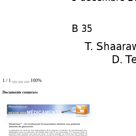
B 35
T
. 
Shaara
T
. 
Shaara
D. 
T
1
/
1
100%
Documents connexes