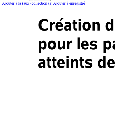
Ajouter à la (aux) collection (s)
Ajouter à enregistré
Création 
Création 
d
d
pour 
les p
atteints 
de
atteints 
de