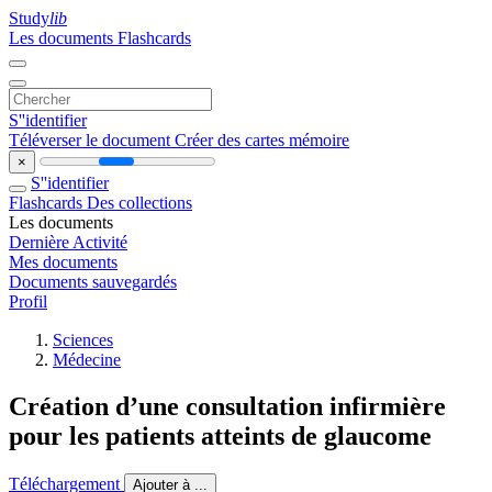
Study
lib
Les documents
Flashcards
S''identifier
Téléverser le document
Créer des cartes mémoire
×
S''identifier
Flashcards
Des collections
Les documents
Dernière Activité
Mes documents
Documents sauvegardés
Profil
Sciences
Médecine
Création d’une consultation infirmière
pour les patients atteints de glaucome
Téléchargement
Ajouter à ...