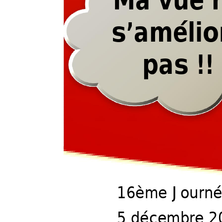
s’amélio
s’amélio
pas !!
16ème 
Journ
16ème 
Journ
5 décembre 2