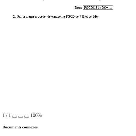
Donc 
PGCD(161 ; 70)
= 
…
2.
Par le mêm
e procédé, déterm
iner le PGCD de 731 e
t de 544. 
1
/
1
100%
Documents connexes