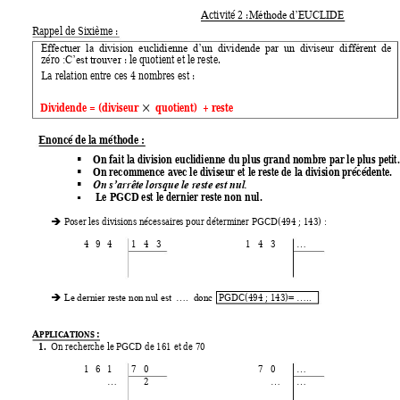
Activité 2 :
Méthode d’EUCLIDE
Rappel de Sixième : 
Effectuer  la  division  euclidienne  d’un  dividende  par 
un  diviseur  différent  de 
zéro 
 : le quotient et le reste. 
:C’est trouver
La relation entre ces 4 nombres est : 
Dividende = (diviseur 
 quotient)  + reste

Enoncé de la méthode : 
On fait la division euclidienne du plus grand nombre par le plus petit.

On recommence avec le diviseur et le reste de la division précédente. 


On s’arrête lorsque le reste est nul.
Le PGCD est le dernier reste non nul.

 Poser les div
isions nécessaire
s pour déterm
iner PGCD(494 ; 143) : 

4 
9 
4 
1 
4 
3 
1 
4 
3 
…
PGDC(494 ; 143)

Le dernier res
te non nul est  
….  donc 
= …..  
A
 : 
PPLICATIONS
1.
On recherche le PG
CD de 161 et de 70 
1 
6 
1 
7 
0 
7 
0 
…
2 
…
…
…