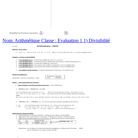
Nom: Arithmétique Classe : Evaluation 1 1) Divisibilité