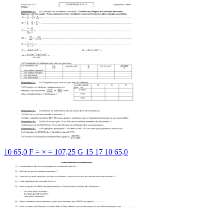
10 65,0 F = × = 107,25 G 15 17 10 65,0