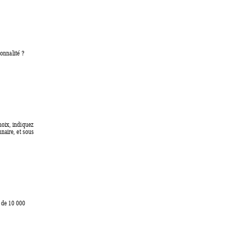
onnalité ? 
hoix, indi
quez 
naire, et sous 
 de 10 000 