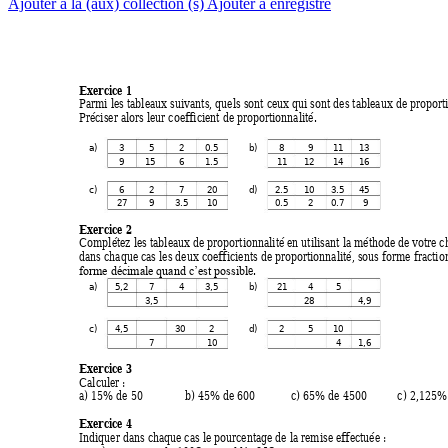
Ajouter à la (aux) collection (s)
Ajouter à enregistré
Exercice 1 
Parmi les tableaux suivants, quels sont ceux qui sont des tableaux de proporti
Préciser alors leur coefficient de proportionnalité. 
a)
3 
5 
2 
0.5
b)
8 
9 
11
13
9 
15
6 
1.5
11
12
14
16
c)
6 
2 
7 
20
d)
2.5
10
3.5
45
27
9 
3.5
10
0.5
2 
0.7
9 
Exercice 2  
Complétez les tableaux de proportionnalité en utilisant la méthode de
 votre c
dans chaque cas les deux coefficients de proportionnalité, sous forme fraction
e.
forme décimale quand c’est possibl
a)
5,2
7 
4 
3,5
b)
21
4 
5 
3,5
28
4,9
c)
4,5
30
2 
d)
2 
5 
10
7 
10
4 
1,6
Exercice 3 
Calculer : 
a) 15% de 50 
b) 45% de 600 
c) 65% de 4500 
c) 2,125%
Exercice 4 
Indiquer dans chaque cas le pourcentage de la remise effectuée : 