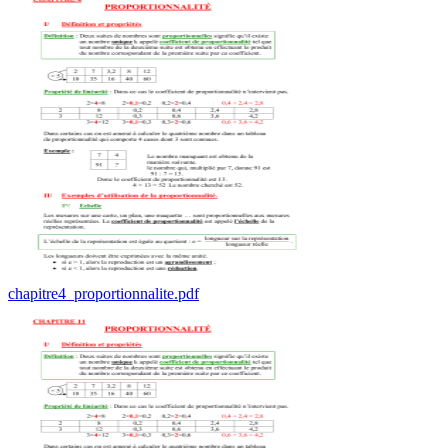
chapitre4_proportionnalite.pdf