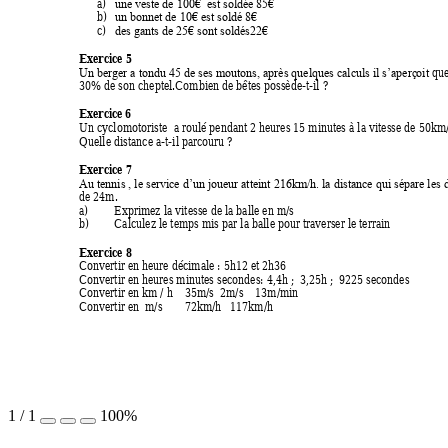
a)
une veste de 100€  est soldée 85€
b)
un bonnet de 10€ est soldé 8€
c)
des gants de 25€ sont soldés22€
Exercice 5 
 q
ue
Un berger a tondu 45 de ses moutons, après quelques calculs il s’aperç
oit
30% de son cheptel.Combien de bêtes possède-t-
il
 ? 
Ex
ercice
 6 
Un cyclomotoriste  a roulé pendant 2 heures 15 minutes à la vitesse de 50km
Quelle distance a-t-il parcouru ? 
Exercice 7 
Au tennis , le service d’un joueur atteint 216km/h. la distance qui sépare les 
de 24m. 
a)
Exprimez la vitesse de la balle en m/s 
b) 
Calculez le temps mis par la balle pour traverser le terrain 
Exercice 8 
Convertir en heure décimale : 5h12 et 2h36 
Convertir en heures minutes secondes: 4,4h ;  3,25h ;  9225 secondes 
Convertir en km / h    35m/s
  2m/s 
13m/min 
Convertir en  m/s 
72km/h   117km/h 
1
/
1
100%