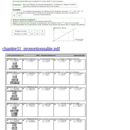
chapitre11_proportionnalite.pdf