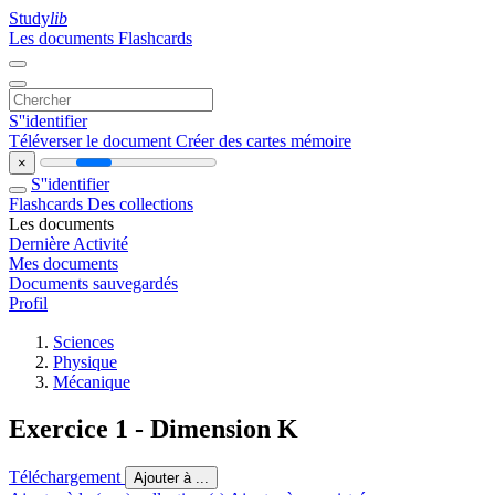
Study
lib
Les documents
Flashcards
S''identifier
Téléverser le document
Créer des cartes mémoire
×
S''identifier
Flashcards
Des collections
Les documents
Dernière Activité
Mes documents
Documents sauvegardés
Profil
Sciences
Physique
Mécanique
Exercice 1 - Dimension K
Téléchargement
Ajouter à ...