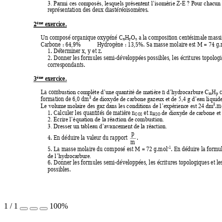
-E 
3. Parmi ces composés, lesquels présentent l’isomérie Z
? Pour chacun 
représentation des deux diastéréoisomères.  
2
 exercice. 
ème
Un composé organique oxygéné C
H
O
 a la composition centésimale massi
x
y
z
Carbone : 64,9% 
Hy
drogène : 13,5%. Sa masse molaire est M = 74 g.
1. Déterminer x, y et z. 
2. Donner les formules semi-développées possibles, les écritures topologi
correspondants. 
3
 exercice. 
ème
La com
n
H
 
bustion complète d’une quantité de matière 
d’hydrocarbure C
m
p
3
formation de 6,0 dm
de dioxyde
 de carbone gazeux et de 5,4 g d’eau liquide
3
.m
Le volume molaire des gaz dans les conditions de l’expérienc
e est 24 dm
1. Calculer les quantités de matière n
 et n
de dioxy
de de carbone et
CO2
H2O
2. Ecrire l’équation de la réac
tion de combustion.
3. Dresser un tableau d’avancement de la réaction.
p
4. En déduire la valeur du rapport 
.  
m
-1
5. La masse molaire du composé est M = 72 g.mol
. En déduire la formu
de l’hydrocarbure.
6. Donner les formules semi-développées, les écritures topologiques et l
possibles. 
1
/
1
100%