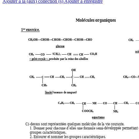
Ajouter à la (aux) collection (s)
Ajouter à enregistré
Molécules 
organiques 
1
 exercice
. 
er
CH
OH
CHOH
CHOH
CH
OH
CHOH
CH
O 
CH
2





3
glucose 
aci
(CH
)
CO
H
CH
CH
CO
CH
2
5
2
3
« gelée royale », produite par la reine des abe
illes 
OH
CH
CH
CH
CH
CH
CO
CH
C 
C 
2
3
2
3


CH
CH
3
3
linalol (essence de muguet) 
C
H
CH
CH
CO
C
CH
NH
CH
6
5
2
2
COOCH
NH
3
2
aspartame 
Ci
-dessus sont représentées quelques molécules de la vie courante. 
-développée permettant d
1. Donner pour chacune d’elles une formule semi
groupes caractéristiques. 
2. Entourer et nommer les groupes caractéristiques. 