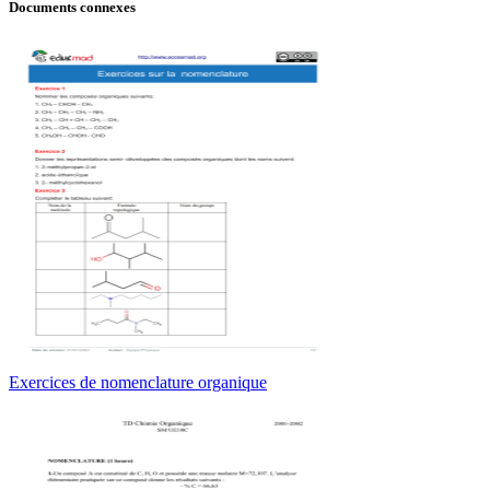
Documents connexes
Exercices de nomenclature organique