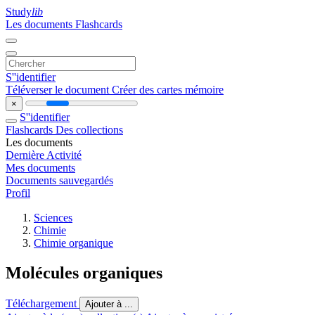
Study
lib
Les documents
Flashcards
S''identifier
Téléverser le document
Créer des cartes mémoire
×
S''identifier
Flashcards
Des collections
Les documents
Dernière Activité
Mes documents
Documents sauvegardés
Profil
Sciences
Chimie
Chimie organique
Molécules organiques
Téléchargement
Ajouter à ...