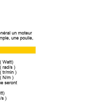
énér
al un moteur 
em
ple, une poul
ie, 
( Watt)  
( rad/s ) 
( tr/min ) 
( N/m ) 
e ser
ont 
t)  
/s ) 