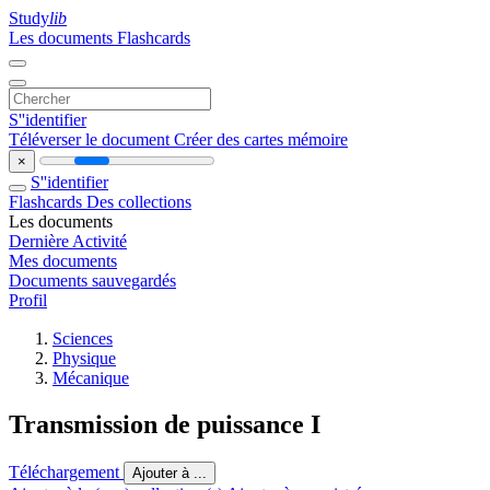
Study
lib
Les documents
Flashcards
S''identifier
Téléverser le document
Créer des cartes mémoire
×
S''identifier
Flashcards
Des collections
Les documents
Dernière Activité
Mes documents
Documents sauvegardés
Profil
Sciences
Physique
Mécanique
Transmission de puissance I
Téléchargement
Ajouter à ...