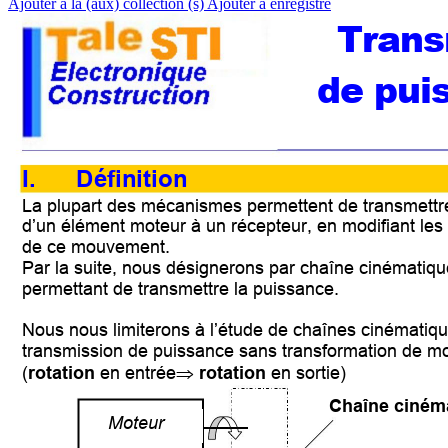
Ajouter à la (aux) collection (s)
Ajouter à enregistré
Trans
de pui
I. Définition 
La plupart des mécan
ismes permettent de transmettr
d’un élément 
moteur à un récepteur, e
n modifiant les
de ce mouvem
ent.  
Par la suite, nous désign
erons par chaîne cinématiq
u
permettant de transmettre la puissance. 
Nous nous limi
terons à l’étude de ch
aînes cinématiq
transmission de puiss
ance sa
ns transformation de 
(
rotation
 en entrée
rotation 
en sortie) 
⇒
Chaîne ciné
m
Moteur 