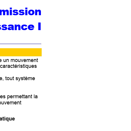
mission 
ssance I
e u
n mouvement 
 caractéristiqu
es 
e, tout système 
ues pe
rmettant la 
mouvem
ent   
atique 