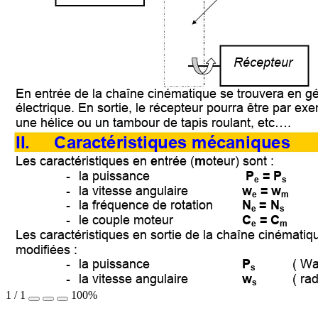
Récepteur 
En entrée de la chaîne ci
nématique se tro
uvera en g
électrique. En sortie, le réce
pteur pourr
a être par ex
une hélice ou 
un tambour de tapis ro
ulant, etc…. 
II. Caractéristiques 
mécaniques 
Les caractéristiques e
n 
e
nt
rée (
m
oteur) sont : 
la 
puissanc
e 
P
 = P
-
e
s
la vitesse angulaire  
w
 = 
w
-
e
m
la fréquence d
e rotation 
N
 = N
-
e
s
le couple moteur 
C
 = C
-
e
m  
Les caractéristiques e
n sortie de la chaîne ci
nématiqu
modifiées : 
la 
puissanc
e 
P
( Wat
-
s
la vitesse angulaire  
w
( rad
-
s
1
/
1
100%