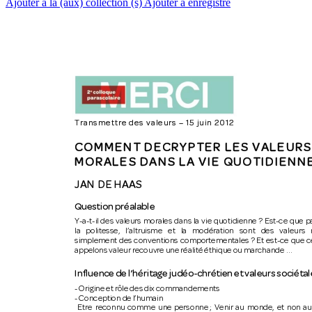
Ajouter à la (aux) collection (s)
Ajouter à enregistré
Transmettre des valeurs 
– 
15 juin 2012
COMMENT DECRYPTER LES VALEURS
MORALES DANS LA VIE QUOTIDIENN
JAN  DE HAAS
Question préalable
Y-a-t-il 
des 
valeurs 
morales 
dans 
la 
vie 
quotidienne ? 
Est-ce 
que 
p
la 
politesse, 
l’altruisme 
et 
la 
modération 
sont 
des 
valeurs 
simplement 
des 
conventions 
comportementales ? 
Et 
est-ce 
que 
c
appelons valeur recouvre une réalité éthique ou marchande … 
Influence de l’héri
tage judéo
-
chrétien 
et valeurs sociéta
- Origine et rôle des dix commandements 
- Conception de l’humain 
  Etre  reconnu 
comme  une 
personne ;  Venir 
au  monde, 
et  non 
au