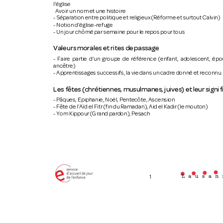
l’église 
  Avoir un nom et une histoire 
- Séparation entre politique et religieux (Réforme et surtout Calvin) 
- Notion d’église-refuge 
- Un jour chômé par semaine pour le repos pour tous 
Valeurs morales 
et rites 
de passage
-  Faire 
partie  d’un 
groupe  de 
référence  (enfant, 
adolescent,  épo
ancêtre) 
- Apprentissages successifs, la vie dans un cadre donné et reconnu.
Les fêtes (chrétiennes, musulmanes
, juives) et leur signi
- Pâques, Epiphanie, Noël, Pentecôte, Ascension 
- Fête de l’Aïd el Fitr (fin du Ramadan), Aid el Kadir (le mouton) 
- Yom Kippour (Grand pardon), Pesach 
1 