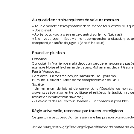
Au quotidien
: trois esquisses de valeur
s morales
« 
Tout 
le 
monde 
est 
responsable 
de 
tout 
et 
de 
tous, 
et 
moi 
plus 
que
» Dostoïevski 
« Après-vous » ou la prévalence d’autrui sur le moi (Lévinas) 
« Si 
on 
veut 
juger, 
il 
faut 
vraiment 
comprendre 
la 
situation, 
et 
q
comprend, on arrête de juger. » (André Malraux) 
Pour aller plus loi
n
Personnel 
Curiosité : 
Il 
n’y 
a 
rien 
de 
mal 
à 
découvrir 
ce 
que 
je 
ne 
connais 
pas 
(
exemple 
Moïse 
et 
le 
chemin 
de 
travers, 
Mohammed 
devant 
Gabriel
Paul à l’Acropole… 
Confiance : En mes racines, en l’amour de Dieu pour moi … 
Humilité : Dieu est au-delà de ma compréhension de Dieu … 
Société 
- 
Un 
minimum 
de 
lois 
et 
de 
conventions 
(Coexistence 
non-agr
croyants ; 
séparation 
entre 
politique 
et 
religieux ; 
la 
tradition 
au 
se
révélation initiale et non l’inverse.) 
- « Les droits de Dieu en tout Homme » : un consensus possible ? 
Règle universelle, 
reconnue par toutes les rel
igions
Ce que tu ne veux pas qu’on te fasse, ne le fais pas non plus aux autr
Jan de Haas, pasteur, Eglise évangélique réformée du canton de Va