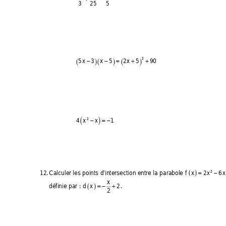
32
5
5
2
53
xx x
5
25 9
0
()
(
)
()
−−
=
+
+
41
xx
2
()
−=
−
12. 
Calculer les points d’intersection entre la parabole 
fx
2
x
2
(
)
=
x
définie par : 
dx
2
. 
()
=−
+ 
2