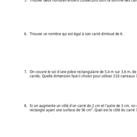
5. 
Trouver deux nombres entiers consécutifs dont la somme des carr
6. 
Trouver un nombre qui est 
égal à son carré diminué de 6. 
7. 
On couvre le sol d’une pièce rectangulai
re de 5,4 m sur 3,6 m, d
carrés. Quelle dimension faut-il 
choisir pour utiliser 216 carreaux 
8. 
Si on augmente un côté d’un carré de 2 
cm et l’autre de 3 
cm, on 
2
rectangle ayant une surface de 56 cm
. Quel est le côté du carré 