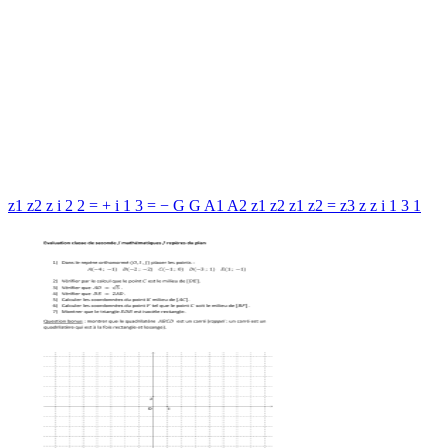
z1 z2 z i 2 2 = + i 1 3 = − G G A1 A2 z1 z2 z1 z2 = z3 z z i 1 3 1