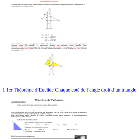
1 1er Théorème d`Euclide Chaque coté de l`angle droit d`un triangle