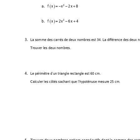
a. 
fx
x x
28
2
()
=− −
+
b. 
4
fx
26
x x
2
()
=−
+
3. 
La somme des carrés de deux nombres est 34. La différence des deux n
Trouver les deux nombres. 
4. 
Le périmètre d’un triangle rectangle est 60 cm.
Calculer les côtés sachant que l’hypoténuse mesure 25 cm. 