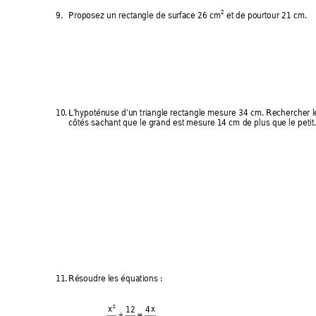
2
9. 
Proposez un rectangle de surface 26 cm
 et de pourtour 21 cm. 
10. 
L’hypoténuse d’un triangle rectangle me
sure 34 cm. Rechercher l
côtés sachant que le grand est mesu
re 14 cm de plus que le petit.
11. 
Résoudre les équations : 
12 4
x
x
2
+=