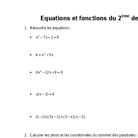
ème
Equations et fonctions du 2
 d
1. 
Résoudre les équations : 
0
xx
72
2
•
−+
=
65
x
x
2
•
=+
41
xx
2
9
0
2
•
−+
=
xx
(3
)
4
•
−=
12 3 1
xx x
3
x
2
()
()
(
)
(
)
•
−−
=
−
−
2. 
Calculer les zéros et les 
coordonnées du sommet des paraboles :