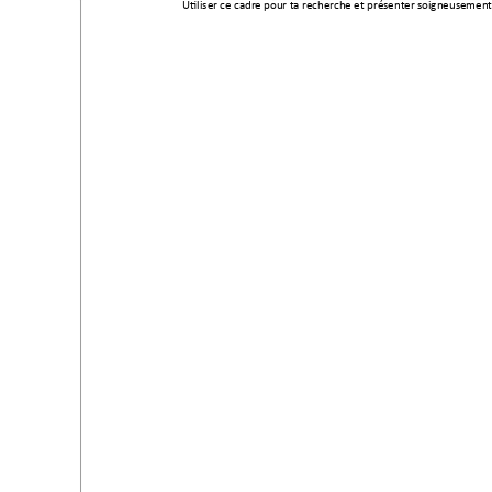
Utiliser ce cadr
e pour ta re
cherche et présente
r soigneusement 