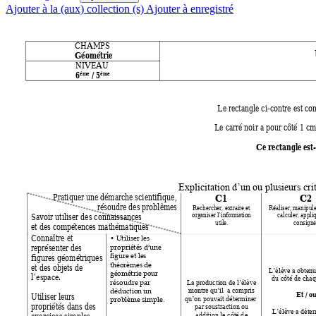
Ajouter à la (aux) collection (s)
Ajouter à enregistré
CHAMPS 
Géométrie  
NIVEAU 
6
 / 5
ème
ème
Le rectangle ci-contre est con
Le carré noir a pour côté 1 cm 
Ce rectangle est-
Explicitation 
d’un ou plu
sieurs cri
C1
C2
Pratiquer une démarche scientifique, 
 résoudre des problèmes 
Rechercher, extraire et 
Réaliser, manipule
calculer, appli
Savoir utiliser des connaissances 
organiser l’information 
utile. 
consigne
et des compétences mathématiques  
Connaître et 
•
 Utiliser les 
représenter des 
propriétés
d’une 
figures géométriques 
figure et les 
et des objets de 
théorèmes de 
L’élève a obtenu
géométrie pour 
l
. 
du côté de chaq
’espace
résoudre par 
La production de l’élève 
 a co
mpri
s 
montre qu’il 
déduction un 
Et / ou
Utiliser leurs 
on
 pouvait déterminer 
qu’
problème simple.
propriétés dans des 
par soustraction ou 
L’élève a déter
addition le côté d
e 