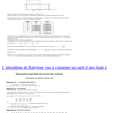
L`algorithme de Babylone vise à construire un carré d`aire égale à