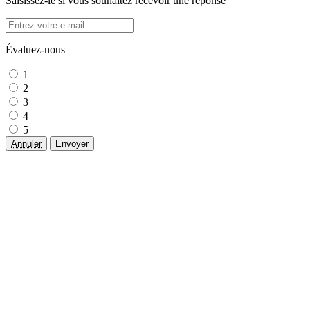
Saisissez-le si vous souhaitez recevoir une réponse
Évaluez-nous
1
2
3
4
5
Annuler
Envoyer