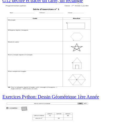
G12 décrire et tracer un carré, un rectangle
Exercices Python: Dessin Géométrique 1ère Année