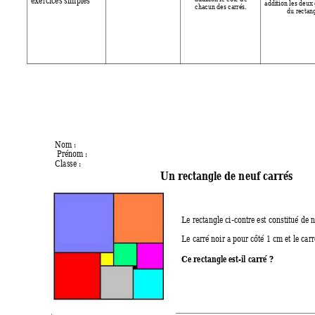
exercices simples 
addition les deux
chacun des carrés. 
du rectan
Nom :                                                        
 Prénom : 
Classe : 
Un rectangle de n
euf carrés 
Le rectangle ci-contre est constitué de n
Le carré noir a pour côté 1 cm et le carr
Ce rectangle est-il carré ? 