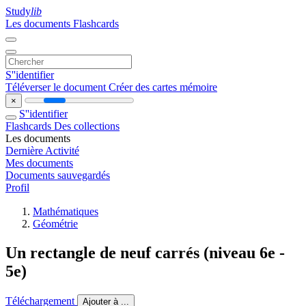
Study
lib
Les documents
Flashcards
S''identifier
Téléverser le document
Créer des cartes mémoire
×
S''identifier
Flashcards
Des collections
Les documents
Dernière Activité
Mes documents
Documents sauvegardés
Profil
Mathématiques
Géométrie
Un rectangle de neuf carrés (niveau 6e -
5e)
Téléchargement
Ajouter à ...