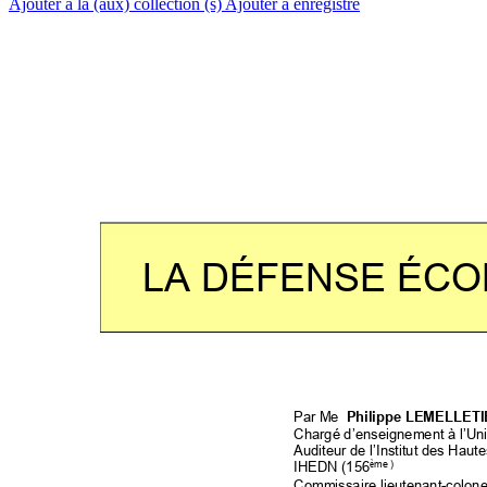
Ajouter à la (aux) collection (s)
Ajouter à enregistré
LA DÉFENSE ÉC
Par Me  
Philippe LEMELLET
Chargé d’enseignement à l’Uni
Auditeur de l’Institut des Haute
me )
IHEDN (156
è
Commissaire lieutenant-colonel