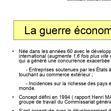
La guerre écono
•
Née dans les années 60 avec le dévelo
international (
augmente 1,6 fois plus vite
qui a généré une concurrence exacerbée 
- Entreprises soutenues par les 
États à
touchant au commerce extérieur ;
- Incidences sur la richesse des pays e
monde.
•
Concept défini en 1994 ( rappor
t Henri M
groupe de travail du Commissariat généra
•
S’est accentuée avec le dév
eloppement d