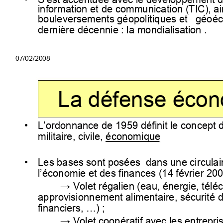
information et de communi
cation (TIC), ai
bouleversements géopolitiques et
   géoé
dernière décennie : la mondialisation .
07/02/2
La défense éco
•
L’ordonnance de 1959 définit le
 concept d
militaire, civile, économique
•
Les bases sont posées  dans une circulair
l’économie et des finances (14 février 200
Volet régalien (eau, énergie, tél
→
approvisionnement alimentaire, sécurité 
financiers, …) ;
Volet coopératif avec les 
entrepri
→