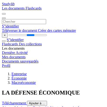
Study
lib
Les documents
Flashcards
S''identifier
Téléverser le document
Créer des cartes mémoire
×
S''identifier
Flashcards
Des collections
Les documents
Dernière Activité
Mes documents
Documents sauvegardés
Profil
Entreprise
Économie
Macroéconomie
LA DÉFENSE ÉCONOMIQUE
Téléchargement
Ajouter à ...