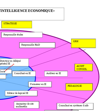
’INTELLIGENCE ECONOMIQUE– 
STRATEGIE 
Responsable études 
GRH 
Responsable R&D 
Directeur ou délégué 
général IE 
AUDIT 
N
EIL 
CO
S
l
ys
t
e
Consulta
nt en IE
Auditeur en IE 
Formateur en IE 
PEDAGOGIE 
Editeur de l
ogiciel IE 
Animateur de site 
Consultant
 en systèm
es d info 
multim
édia