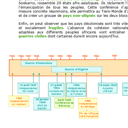
Soekarno,
rassemble
29
états
afro-asiatiques.
Ils
réclament
l
l'émancipation
de
tous
les
peuples.
Cette
conférence
n'a
mesure 
concrète
 néanmoins,
 elle
 permettra 
au
 Tiers-Monde
 d’
et de créer un groupe de 
pays non-alignés
 sur les deux blocs
Enfin, 
on
 peut
 obs
erve
r
 que
 les
pays 
décolonisés
 sont
 très
vite
et
socialement
fragiles
.
L
’absence
de
cohésion
nationale
adaptées
aux
différents
p
euples
africains
vont
entraîner
guerres civiles
 dont certaines durent encore aujourd’hui.
1945 
1946 
196
1947 1948
1955
1956
1962
1960
1
954 
Guerre d’In
dochine
Guerre d’
Algérie
15 août 1
947
1956
18 ma
rs 1
962
21 juille
t 
In
Indépendance 
Indépendance 
Accords 
1954
de 
de l’Inde
du Maroc et de 
d’Évian
Accords de 
la Tunisi
e
Genève 
194
5
30 janv
i
er 
A
vril 1955
Indépendance 
196
0
1948
Conférence de 
Indépenda
nce
du Vietnam
Mort de 
Bandung
du Sénégal
Gandhi
Fin de l’Afri
que 
noire françai
se