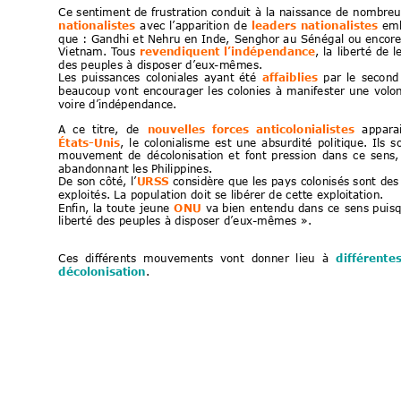
Ce s
entiment de
 frustration conduit
 à
 la 
naissance de
 nombreu
nationalistes
avec
l’apparition
de
leaders
nationalistes
em
que : 
Gandhi 
et 
Nehru
 en
 Inde,
Senghor 
au 
Sénégal 
ou
 encor
Vietnam. 
T
ous
revendiquent
 l’indépendance
,
 la
liberté
 de
l
des peuples à disposer d’eux
-mêmes. 
Les
puissances
coloniales
ay
ant
été
affaiblies
par
le
second
beaucoup
vont
encourager
les
colonies
à
manifester
une
volo
voire d’indépendance. 
A
ce
titre,
de  
nouvelles
forces
anticolonialistes
appar
a
États-Unis
,
le
colonialisme
est
une
absurdité
politique.
Ils
s
mouvement
de
décolonisation
et
font
pression
dans
ce
s
ens,
abandonnant les Philippines. 
De son
 côté, 
l’
URSS
 considère 
que 
les pays 
colonisés sont
 des
exploités. La population doit se libérer de cette exploitation. 
Enfin, 
la
toute
jeune
ONU
va 
bien
entendu 
dans
ce
sens
 puisq
liberté des peuples à disposer d’eux
-mêmes
 ».
Ces
différents
mouvements
vont
donner
lieu
à
différente
décolonisation
. 