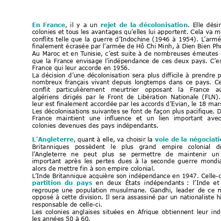
En
France
,
il
y
a
un
rejet
de
la
décolonisation
.
Elle
dési
colonies et tous les avantages qu’elles lui apportent. Cela va m
conflits
t
elle
que
la
guerre
d’Indochine
(1946
à
1954).
L
’arm
finalement écrasée par l’armée de Hô Chi Minh, à Dien Bien Ph
Au
Maroc
et
en
T
unisie,
c’est
suite
à
de
nombreuses
émeutes
que
la
Fran
ce
envisage
l’indépendance
de
ces
deux
pays.
C’e
France qui le
ur accorde en 1956.
La
décision
d’une
décolonisation
sera
plus
difficile
à
prendre
p
nombreux
français
vivant
depuis
longtemps
dans
ce
pays.
Ce
conflit  
particulièrement  
meurtrier   oppo
sant  
la   Fr
ance   a
algériens
dirigés
par
le
Front
de
Libér
ation
Nationale
(FLN).
leur est finalement accordée par les accords d’Evian, le 18 mar
Les décolonisations suivantes se font de façon plus pacifique. D
France
maintient
une
influence
e
t
un
lien
important
avec
colonies devenues des pays indépe
ndants.
L’Angleterre
, q
uant à ell
e, va choisir la
voie 
de la
 négociat
Britanniques
possèdent
le
plus
grand
empire
colonial
d
l’
Angleterre
ne
p
eut
plus
se
permettre
de
maintenir
un
important
après
les
pertes
dues
à
la
seconde
guerre
mondia
alors de mettre fin à son empire colonial.
L
’Inde 
Britannique
 acquière
son 
indépendance 
en
 1947.
Celle-c
partition
du
pays
en
deux
États
indépendants
 :
l’Inde
et
regroupe
une
population
musulmane.
Gandhi,
leader
de
ce
opposé
à 
cette
division.
Il
 sera
assassiné 
par
un
nationaliste
 h
responsable de celle-ci.
Les
colonies
anglais
es
situées
en
Afrique
o
btiennent
leur
in
les années 50 à 60.