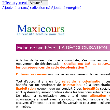
Téléchargement
Ajouter à ...
Ajouter à la (aux) collection (s)
Ajouter à enregistré
Fiche de 
syn
thèse : LA
 DÉC
OLON
ISA
TION
À 
la
fin
de
la
seconde
gue
rre
mondiale,
s’est
mis
en
mar
mouvement
de
décolonisation.
Quelles
ont
été
les
causes,
les conséquences de cette décolonisation ?
Différentes causes
vont mener au mouvement de décolonisa
T
out
d’abord,
il
y
a
un
fort
rejet
de
la
colonisation
.
Le
habités
par
un
sentiment
d
e
frustration
,
dû
à
l’exploitati
Exploitation
économique
qui 
conduit
à 
des
inégalités
social
sont systématiquement confinés dans les fonctions subalternes
De   plus,
  la   colonisation  
sous-entend  
une
aliénation
 
colonisateurs
arrivent
avec
leurs
coutumes,
leur
langue
et
le
essaye
nt
 d’imposer
 aux
 c
olonisés. 
Certaines 
coutumes, 
culture
éliminées. 