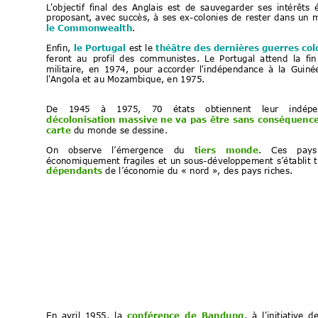
L
'objectif
final
des
Anglais
est
de
sauvegarder
s
es
intérêts
proposant,
avec
succès,
à
ses
ex-colonie
s
de
r
ester
dans
un
m
le Commonwealth
.
Enfin, 
le 
Portugal
 est
 le 
théâtre
 des dernières guerre
s col
feront
au
profil
des
c
ommunistes.
Le
Portugal
attend
la
fin
militaire,
en
1974,
pour
accorder
l'indépendance
à
la
Guiné
l'
Angola et au Mozambique, en 1975.
De
1945
à
1975,
70
é
tats
obtiennent
leur
indépe
décolonisation 
massive
ne
va 
pas
être 
sans
conséquenc
carte
 du monde se dessine.
On
observe
l’émergence
du
tiers
monde
.
Ces
pay
s
économiquement
fragile
s
et
un 
sous-développement
s’établit
t
dépendants
 de l’économie du « nord », des pays riches.
En
avril
1955,
la
conférence
de
Bandung
,
à
l'initiative
d