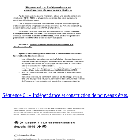
Séquence 6 : « Indépendance et construction de nouveaux états.