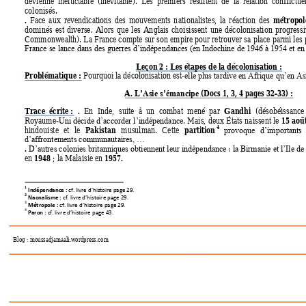
devienne 
in
éluctable  (inévitable).  Les  premiers  ré
sultent  de  la 
relation  conflictue
colonisés. 
. 
métropol
Face 
aux 
revendications 
des 
mouvements 
n
ationalistes, 
la 
r
éaction 
de
s 
dominés 
est 
diverse. 
Alo
rs 
que 
les 
An
glais 
choisissent 
une 
décolonisation 
progressi
Commonwealth). La France compte 
sur son empi
re pour retrouver s
a place parmi les 
France se lance dans des guerres d’indépendance
s (en Indochine de 1946 à 1954 et en
Leçon 2 
: 
Les étapes de la décolonisation : 
Problématique :
 Pourquoi la décolonisation est-
elle plus tardive en Afrique qu’en As
A. 
(Docs 1, 3, 4 pages 32-33) 
: 
L’Asie s’émancipe
Trace 
écrite :
. 
Gandhi 
En 
Inde, 
suite 
à 
un 
combat 
mené 
par 
(désobéissanc
e
15 
aoû
Royaume-
. 
Mais, 
deux 
États 
naissent le 
Uni décide 
d’accorder
l’indépendance
4
Pakistan 
partition
hindouiste 
et 
le 
musulman. 
Cette 
provoque 
d’importants 
d’affrontements communautaires, …
. 
: 
D’autres colonies britanniques obtiennent leur indépendance
la Birmanie
 et l’Ile d
1948 
1957. 
en 
; la Malaisie en 
1
 Indépendance 
: 
cf. livre d’histoire page
29.
2
 Nationalisme : 
cf. livre d’histoire page
29.
3
Métropole : 
cf. livre d’histoire page
29.
4
Partition : 
cf. livre d’histoire page
43.
Blog : moussadjamaali.wordpress.com 