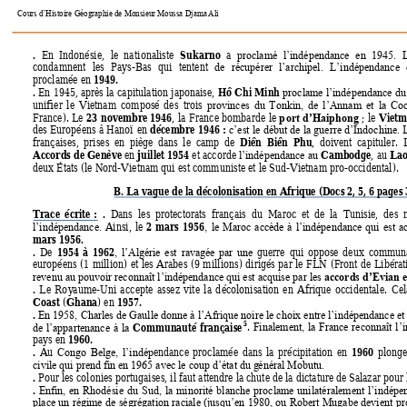
Cours d’Histoire Géographie de Monsieur Moussa Djama
 Ali
. 
Sukarno
En 
Indonésie, 
le 
nati
onaliste 
a 
proclamé 
l’indépendance 
en 
1945. 
condamnent 
les 
Pays-Bas 
qui 
tentent 
de 
récupérer 
l’archipel. 
L’indépendance 
1949. 
proclamée en 
. 
Hô 
Chi Minh 
En 
1945, 
après la 
capitulation 
japonaise, 
proclame 
l’indépendance du
unifier 
le 
Vietnam 
composé 
des 
trois 
provin
ces 
du 
Tonkin, 
de 
l’Anna
m 
et 
la 
C
o
23 
novembre 
1946
Vietm
France). 
Le 
, 
la 
France 
bombarde 
le 
; 
le 
p
ort 
d’Haiphon
g
d
écem
bre 
1946 
: 
des Européens 
à H
anoï 
en 
c’est 
le début 
de la 
guerre 
d’Indochine. 
Diên 
Biên  P
hu
françaises, 
prises 
en 
piège 
dans 
le  ca
mp 
de  
, 
doivent 
capituler.  
Accords de Genève 
juillet 1954
Cambodge
Lao
en 
et accorde 
, 
au 
l’indépendance au 
deux États (le Nord-Vietnam qui est communiste et le Sud-Vietnam pro-occidental).   
B. La vague de la décolonisation en Afrique 
(Docs 2, 5, 6 pages 
Trace 
écrite 
:
.
  Da
ns  les 
protectorats  français  du 
Maroc  et  de 
la  Tunisie,  des 
2 
mars 
1956
Ainsi, 
le 
l’indépendance. 
, 
le 
Maroc 
accè
de 
à 
l’indépendance 
qui 
est 
a
mars 1956. 
. 
1954 
à 
1962
De 
guerre 
qui 
oppose 
deux 
communa
, 
l’Algérie 
est 
ravagée 
par 
un
e
européens 
(1 
million) 
et 
les 
Arabes 
(9 
mill
ions) 
d
irigés 
par 
le 
FLN 
(Front 
de 
Libérat
accords d’Evian 
revenu au pouvoir reconnaît l’indépendance qui est acquise par les 
. 
Le 
Ro
y
aume-Uni 
ac
cepte 
assez 
vite 
la 
d
écolonisation 
en 
Afrique 
occidentale. 
Cel
Coast 
Ghana
1957. 
(
) en 
. 
En 1958, 
Charles de Gaulle donne à l’Afrique no
ire le choix 
entre l’indépendance et
5
Communauté 
française
. 
Finalement, 
la 
France 
reconnaît 
l’
de 
l’appartenance 
à 
la 
1960. 
pays en 
. 
1960
Au 
endance 
proclamée 
da
ns 
la 
précipitation 
en 
plonge
Congo 
Belge, 
l’indép
civile qui prend fin en 1965 avec le coup d’état du g
énéral Mobutu.
. 
Pour les colonies portugaises, il faut attendre la chute de la dictature de
 Salazar pour
. 
Enfin, 
en 
Rhodésie 
du 
Sud, 
la 
minorité 
blanche 
proclame 
unilatéralement 
l’indépe
place 
un 
régime 
de 
sé
grégation 
raciale 
(jusqu’en 
1980, 
ou 
Robert 
Mugabe 
devient 
pr