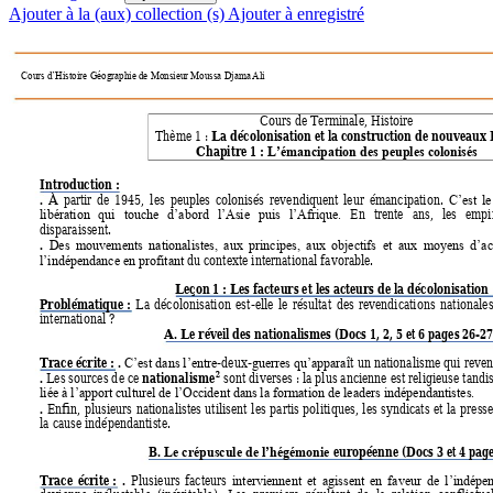
Ajouter à la (aux) collection (s)
Ajouter à enregistré
Cours d’Histoire Géographie de Monsieur Moussa Djama
 Ali
Cours de Terminale, Histoire 
La décolonisation et la construction de nouveaux 
Thème 1 
: 
Chapitre 1 
: 
L’émancipation des peuples colonisés
Introduction : 
. 
À 
partir 
de 
1945, 
les 
peuples 
c
olonisés 
revendiquent 
leur 
émancipation. 
C’est 
le
En 
trente 
ans, 
les 
empi
libération 
qui 
touche 
d’abord 
l’Asie 
puis 
l’Afrique. 
disparaissent. 
. 
Des 
mouvements 
nationalistes, 
aux 
principes, 
aux 
objectifs  e
t 
aux 
moyens 
d’ac
du contexte international favorable.  
l’indépendance en profitant 
Leçon 1 
: 
Les facteurs et les acteurs de la décolonisation 
Problématique : 
La 
décolonisation 
est
-elle 
le 
résultat 
des 
revendications 
nationales
international 
? 
A. Le réve
il des nationalismes 
(Docs 1, 2, 5 et 6 pages 26-27
Trace écrite :
.
-deux-
ît un nationalisme qui reve
C’est dans l’entre
guerres qu’appara
2
. 
nation
alisme
 sont 
diverses : la plus ancienne 
est religieuse tandis
Les sources d
e ce 
liée à l’apport culturel de l’Occident da
ns la formation de leaders indépendantistes.
. 
Enfin, 
plusieurs 
nationalistes 
utilisent 
les 
partis 
politi
ques, 
les 
s
y
ndicats 
et 
la 
presse
la cause indépendantiste. 
B. 
 européenne 
(Docs 3 et 4 pag
Le crépuscule de l’hégémonie
Trace 
écrite :
. 
Plusieurs 
facteurs 
interviennent 
et 
agissent 
en 
faveur 
de 
l’indépe