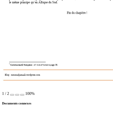
le même principe qu’en Afrique du Sud.
Fin du chapitre !
5
Communauté française : 
cf. livre d’histoire page
35.
Blog : moussadjamaali.wordpress.com 
1
/
2
100%
Documents connexes