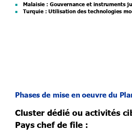
Malaisie : Gouvernance et instruments ju

Turquie : Utilisation 
des techno
logies m

Phases de mise en 
oeuvre du Pla
Cluster dédié 
ou activités ci
Pays chef de 
file :