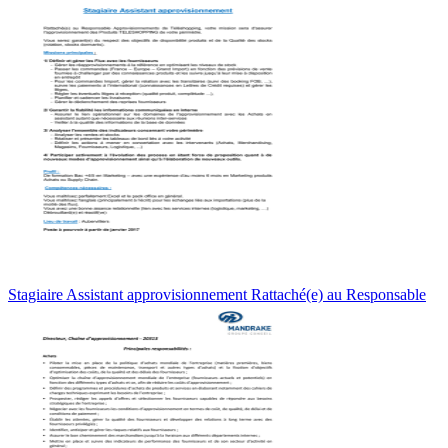
Stagiaire Assistant approvisionnement Rattaché(e) au Responsable