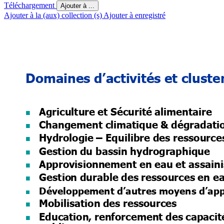
Téléchargement
Ajouter à ...
Ajouter à la (aux) collection (s)
Ajouter à enregistré
Domaines d’activités 
et cluste
Agricultur
e et
 Sécurité 
alimentai
re 

Changement 
climatique
 & dégradati

Hydrologie 
–
Equilibre 
des ressource

Gestion 
du bassin 
hydrographique 

Approvisionneme
nt en 
eau et assain

Gestio
n durable
 des 
ressources 
en 
e

Développement d’a
utres moyens d’app

Mobilisation 
des re
ssources

Education, 
renforcement
 des 
capacit
