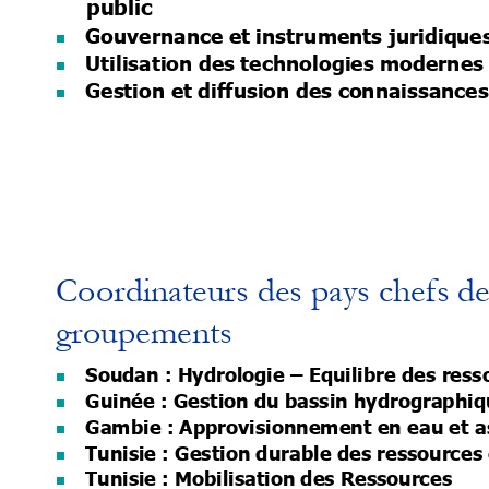
public
Gouvernance et instruments juridiq
ue

Utilisation des technolo
gies modernes

Gestion et diffusion 
des connaissances

Coordinateurs des pay
s chefs de
groupements
Soudan : Hydrologie 
–
Equilibre des ress

Guinée : Gestion du bassin hydrographi

Gambie : Approvisionnement en eau et a

Tunisie : Gestion durable des ressources

Tunisie :
 Mobilisation des Ressources
