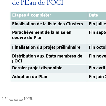
de l’Eau de l’OCI
Etapes à c
ompléter
Date
Finalisation de la liste des Cluste
rs
Fin juill
Fin sep
Parachèv
ement 
de la mise en 
oeuv
re
du Plan
Finalisation du projet préliminaire
Fin octo
aux Etats membres de 
Distribution 
Fin nov
OCI
l’
Dernier projet disponible
Fin av
ril
A
doption 
du Plan
Fin juin
1
/
4
100%