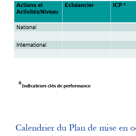
A
ctions 
et 
Echéancier
ICP
 *
/Niveau
A
ctivités
National
Internatio
nal 
*
Indicateurs clés de performance
Calendrier du Plan de mise en o