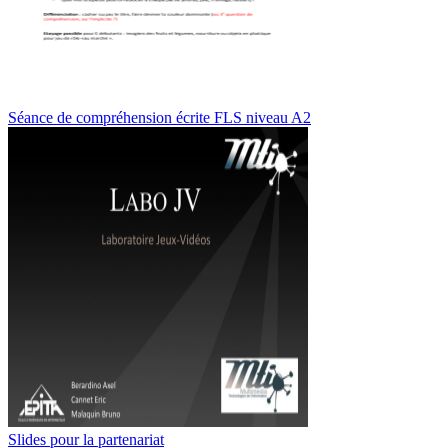
Séance de compréhension écrite FLS niveau A2
Slides pour la partenariat