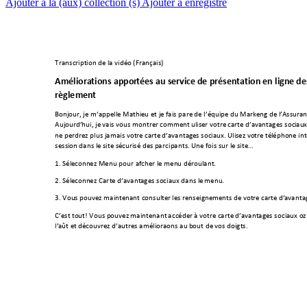
Ajouter à la (aux) collection (s)
Ajouter à enregistré
Transcript
ion
 de l
a vidéo
 (Fr
an
çais)
Amélior
a
t
ions appor
t
ées
au service d
e
 présenta
t
ion en ligne 
de
règle
m
ent  
Bonj
our, je m’appe
lle 
M
athie
u
et je
 fais partie
 de l’éq
uipe
 du Marke
ting de l’
Assur
an
Aujo
urd’hui, je
 vais vous 
montre
r
 co
mment u
tilise
r votre
 ca
r
te
 d’av
a
nt
ages soci
au
ne
 perd
rez p
lus j
amais vo
tre c
arte
 d’a
va
nta
ges soc
iaux. 
Utilis
ez vo
tre té
lépho
ne int
sess
ion
 dans le
 site sé
curisé d
es p
a
rticip
a
nts
. Une f
ois sur le
 site
… 
1. Séle
ctionn
ez Menu p
our af
fich
er le men
u dé
roulant. 
2. Séle
ctionn
ez Car
te
 d’avant
a
g
es so
ci
aux dan
s le 
menu
.
3. Vou
s po
uvez
 m
ainte
nant co
nsul
te
r les re
nse
igne
ment
s de
 vot
re carte
 d’a
va
nt
a
C’est to
ut! Vous p
ouvez
 main
tenant
 accéde
r à vo
tre carte
 d’
ava
nt
a
ges soci
aux o
z
l’aff
ût e
t déco
uvrez d’aut
r
es amé
lior
ati
ons au b
out de
 vos doi
gts. 