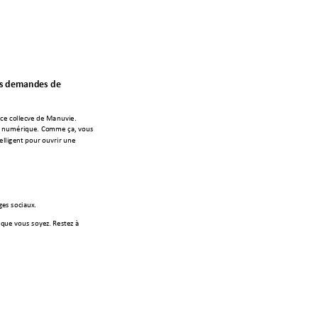
s demandes de 
ce co
llec
tive
 de Manuvie. 
x nu
mériqu
e. Co
mm
e ç
a, vous 
ellige
nt p
our ouvrir un
e 
ge
s sociaux
.
 q
ue vou
s soye
z. Reste
z à 