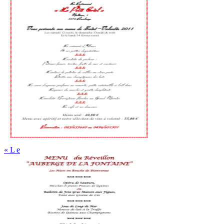
« L e