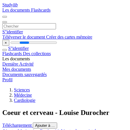
Study
lib
Les documents
Flashcards
S''identifier
Téléverser le document
Créer des cartes mémoire
×
S''identifier
Flashcards
Des collections
Les documents
Dernière Activité
Mes documents
Documents sauvegardés
Profil
Sciences
Médecine
Cardiologie
Coeur et cerveau - Louise Durocher
Téléchargement
Ajouter à ...