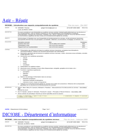
Agir – Réagir
DIC938E - Département d`informatique