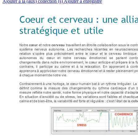
Ajouter à la (aux) collection (s)
Ajouter à enregistré
Coeur et cerveau
 : 
une alli
stratégique et
util
e
Notre
cœur
et
notre
cerveau
travaillent
en
étroite
collaboration
sous
le
cont
système 
nerveux 
autonome. 
Les 
recherches 
récentes 
en 
neurosciences
relation 
s’op
ère 
plus 
précisément 
entre 
le 
cœur 
et 
le 
cerveau 
limbique 
autonomes 
du 
cœur 
et 
notre 
cerveau 
émotionnel
se 
parlent 
cont
i
changements dans notre environnement, le cœur anticipe et
 prépare à la fu
contraire, 
il 
participe 
au 
calme 
et 
à 
la 
relaxation. 
En 
apprenant 
à 
contr
apprenons
à 
appri
voiser
notre
cerveau
émotionnel
et
 à 
rester
pl
einement
pr
à 
chaque
moment
de
notre
vie.
Contra
irement
 à 
une
horl
oge
, 
le
cœur
humain
bat
à 
un
rythme
irrégu
lier.
La
définit 
comme 
la 
mesure 
des 
changements 
du 
rythme 
cardiaque 
d’un 
mesure reflète not
re santé, notr
e forme physique et notre c
apacité d’adapta
En 
situat
ion 
d’anxiété
ou 
de 
stress
, 
les 
variati
ons 
sont 
faibles 
et 
chaoti
que
calme
et
de
bien
-
être,
la
variabilité
est
forte
et
ré
gulière
:
c’est
l’état
de
la
coh