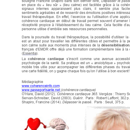
souligne 
Francine 
Shapiro 
dans 
son 
dernier 
livre, 
Dépasser 
le 
pass
en 
place 
du 
« 
lieu 
sûr 
» 
(lieu 
calme) 
est 
facilitée 
grâce 
à 
la 
cohér
signaux 
internes 
apparaissent 
plus 
clairs, 
il 
semble 
plus 
facile
sentiments 
agréables 
et 
de 
ressentir 
des 
émotions 
positives 
intéress
travail 
thérapeutique. 
En 
effet, 
l’ex
ercice 
ou 
l’utilisation 
d’une 
applic
cohérence 
cardiaque 
en 
début 
de 
travail 
permet 
souvent 
d’amener 
réceptivité 
propice 
à 
l‘établissement 
du 
lieu 
calme. 
Cela 
facilite 
d’au
personne utilise d’emblée ses ressources personnelles.
Dans 
la 
poursuite 
du 
travail 
thérapeutique, 
la 
possibilité 
d’utiliser 
la 
est 
un 
atout 
pour 
travailler 
les 
différentes 
cibles 
et 
permettre 
à 
la 
p
son 
calme 
suite 
aux 
moments 
plus 
intenses 
de 
la 
désensibilisation
français 
d’EMDR 
offre 
déjà 
une 
formation 
complémentaire 
liée 
à 
la 
(Essentia).
La 
cohérence 
cardiaque 
s’inscrit 
comme 
une 
avenue 
accessibl
psychologie 
de 
la 
santé. 
Sa 
pratique 
est 
un 
« 
anxiolytique 
» 
psycholo
mobile 
très 
utile 
pour 
accompagner 
les 
différentes 
phases 
du 
travai
une carte fidélité, on y gagne chaque fois qu’on l’utilise à bon escient!
Médiagraphie 
www.coherenceinfo.com
www.passeportsante.net 
(cohérence 
cardiaque)
O’Hare, David (2012). 
Cohérence cardiaque 365
. Vergèze : Thierry S
Servan-Schreiber, David (2003). 
Guérir
.  Paris : Robert Laffont, 302 
p.
Shapiro, Francine (2014). 
Dépasser le passé
.  Paris : Seuil, 375 
p.
!