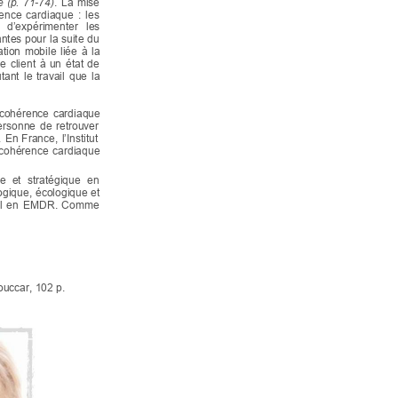
é 
(p. 
71-
74)
. 
La 
mise 
ence 
cardiaque 
: 
les 
 
d’expérimenter 
les 
antes 
pour 
la 
suite 
du 
ation 
mobile 
liée 
à 
la 
le 
client 
à 
un 
état 
de 
tant 
le 
travail 
que 
la 
cohérence 
cardiaque 
ersonne 
de 
retrouver 
. 
En 
France, 
l’Institut 
cohérence 
cardiaque 
e 
et 
stratégique 
en 
gique, 
écologique 
et 
l 
en 
EMDR. 
Comme 
ouccar, 102 p.  