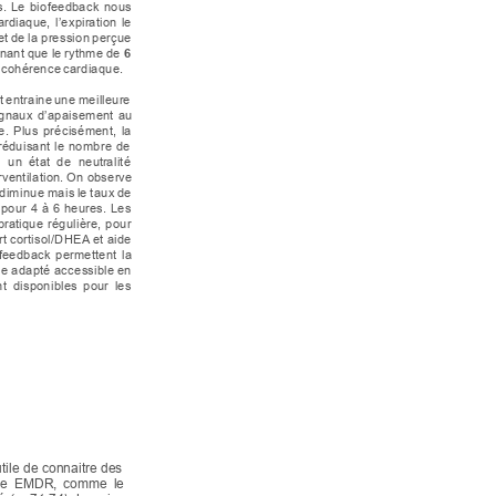
. 
Le 
biofeedback 
nous 
ar
dia
que,
l’ex
pir
ati
on 
le
et
de
la
pression
perçue 
nant
que
le
rythm
e
de
6 
cohérence
cardiaque.
t
entraine
une
meil
leu
re 
ignaux 
d’apaisement 
au 
. 
Plus 
précisément, 
la 
réduisant 
le 
nombre 
de 
  un 
état 
de  neutr
alité 
ventilation.
On
obser
ve 
diminue
mais
le
ta
ux
de 
pour 
4 
à 
6 
heures. Les 
pratique 
rég
ulière, 
pour 
rt
cortisol/DHEA
et
aide 
feedback 
permettent 
la
e adapté accessible
en 
t 
disponibles 
pour 
les  
tile 
de 
connaitre des 
e 
EMDR, 
comme 
le  