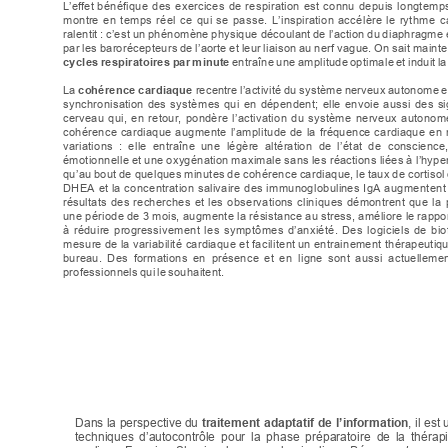
L’effet 
bénéfique 
des 
exercices 
de 
respira
tion 
est 
connu 
depuis 
longtemps
montr
e 
en 
temps
réel 
ce 
qui
se 
passe.
L’ins
pir
at
ion
accélè
re 
le 
rythme 
c
ralentit
:
c’est
un
phénomène
physique
découl
ant
de
l’action
du
diaphragme
par
l
es
barorécepteurs
de
l’aorte
et
leur
liais
on
au
nerf
vague.
On
sait
mainte
cycles
respiratoires
par
minu
te
entraîne
une
amplitude
optimale
et
induit
la
La
cohérence
cardiaque
recentre
l’activité
du
système
nerveux
autonome
e
synchronisation 
des 
systèm
es 
qui 
en 
dépendent; 
elle 
envoie 
aussi 
des 
s
cerveau 
qui, 
en 
retour, 
pondère 
l’activation 
du 
système
nerveux 
a
utonome
cohérence 
cardiaque 
augmente 
l
’amplitude 
de 
la 
fréquence 
cardiaque 
en 
variations 
:  ell
e  entraîne 
une  légère 
altérati
on  de 
l’état 
de  consci
ence,
émotionnelle
et
une
oxygénation
maximal
e
sans
le
s
réactions
liées
à
l’
hyper
qu’au
bout
de
quelques
minutes
de
cohérence
cardiaque,
le
taux
de
co
rtisol
DHEA 
et la 
concentr
ation
sali
vair
e 
des immunoglobuli
nes 
IgA 
augmentent
résultats 
des 
rech
erches 
et 
les 
obs
ervations 
cliniqu
es 
démon
trent 
que 
la 
une
période
de
 3 
mois
,
augmente
la
résistance
au
st
ress,
améliore
le
rappo
à 
réduire 
progressivement 
les 
symptômes 
d’anxiété. 
Des 
logiciels 
de 
bio
mesur
e de l
a vari
abili
té c
ardi
aque et facilitent
 un entrainement thérapeuti
qu
bureau. 
D
es 
formations 
en 
présence 
et 
en 
ligne 
sont 
aussi 
actuellemen
professionnels
qui
le
souhait
ent.
Dans la 
perspective du 
traitement 
adaptatif 
de 
l’information
, il 
est u
techniques 
d’autocontrôle 
pour 
la 
phase 
préparatoire 
de 
la 
thérapi