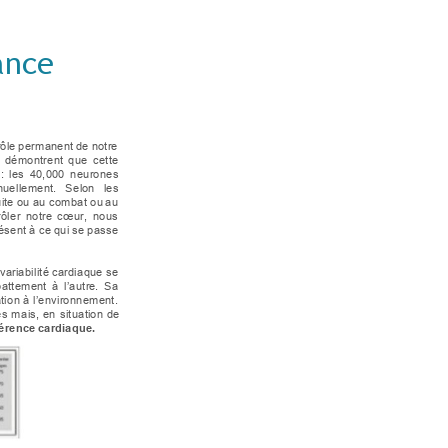
ance 
rôle
perm
anent
de
notre 
 
dém
ontrent 
que 
cette 
: 
les 
40,000 
neurones  
nuellement. 
Sel
on 
les 
i
te ou au combat o
u 
au 
ôler 
no
tre 
cœ
ur, 
nous 
ésent
à 
ce
qui
se
passe 
vari
abilité
cardiaque
se 
battement 
à 
l’autr
e. 
Sa  
t
ion à l’envi
ronnement. 
s 
m
ais, 
en 
situati
on 
de 
érence
cardiaque.