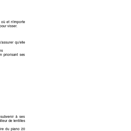
 
où 
et 
n'importe 
pour visser
.
s'assurer 
qu'elle 
ns
n 
priorisant 
ses 
subvenir  à  ses 
illeur de 
lentilles 
ire 
du 
piano 
20 