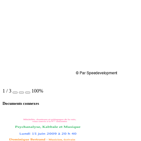
© Par Speedevelopment
1
/
3
100%
Documents connexes