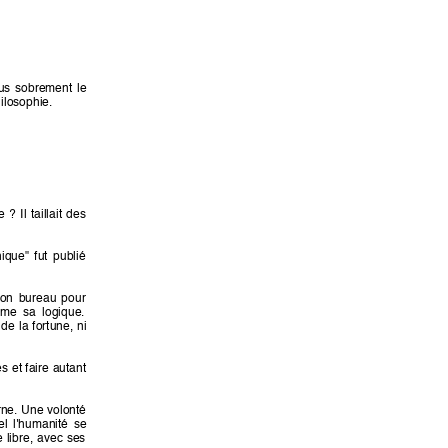
us 
sobrement 
le 
ilosophie. 
e 
? 
Il 
taillait 
des 
hique" 
fut 
publié 
on 
bureau 
pour 
rme  sa  logique. 
 
de 
la 
fortune, 
ni 
es 
et 
faire 
autant 
rne. 
Une 
volonté 
el 
l'humanité 
se 
 
libre, 
avec 
ses 