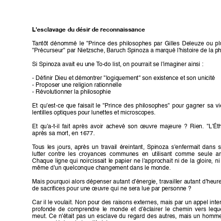
L'esclavage du désir de reconnaissance
T
antôt 
dénommé 
le 
"Prince 
des 
philosophes 
par 
Gilles 
Deleuze 
ou 
pl
"Précurseur" par Nietzsche, Baruch Spinoza a marqué l'histoire de la ph
Si Spinoza avait eu une T
o-
do list, on pourrait se l'imaginer ainsi :
- Déﬁnir Dieu et démontrer "logiquement" son existence et son unicité
- Proposer une religion rationnelle
- Révolutionner la philosophie
Et 
qu'est-ce 
que 
faisait 
le 
"Prince 
des 
philosophes" 
pour 
gagner 
sa 
vi
lentilles optiques pour lunettes et microscopes. 
Et 
qu'a-t-il 
fait 
après 
avoir 
achevé 
son 
œuvre 
majeure 
? 
Rien. 
"L'Ét
après sa mort, en 1677.
T
ous 
les 
jours, 
après 
un 
travail 
éreintant, 
Spinoza 
s'enfermait 
dans 
s
lutter  contre  les  croyances 
communes  en  utilisant  comme 
seule  a
Chaque 
ligne 
qui 
noircissait 
le 
papier 
ne 
l'approchait 
ni 
de 
la 
gloire, 
ni
même d'un quelconque changement dans le monde.
Mais 
pourquoi 
alors 
dépenser 
autant 
d'énergie, 
travailler 
autant 
d'heur
de sacriﬁces pour une œuvre qui ne sera lue par personne ?
Car 
il 
le 
voulait. 
Non 
pour 
des 
raisons 
externes, 
mais 
par 
un 
appel 
inte
profonde 
de 
comprendre 
le 
monde 
et 
d'éclairer 
le 
chemin 
vers 
lequ
meut. 
Ce 
n'était 
pas 
un 
esclave 
du 
regard 
des 
autres, 
mais 
un 
homme