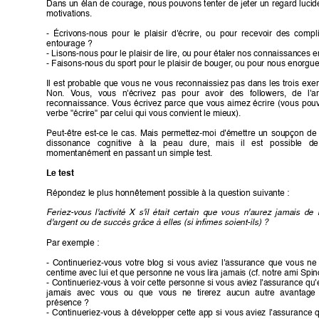
Dans un 
élan 
de 
courage, 
nous pouvons 
tenter 
de 
jeter un 
regard 
lucid
motivations.
- 
Écrivons-nous 
pour 
le 
plaisir 
d'écrire, 
ou 
pour 
recevoir 
des 
compl
entourage ?
- Lisons-nous pour le plaisir de lire, ou pour étaler nos connaissances e
- Faisons-nous du sport pour le plaisir de bouger
, ou pour nous enorgueil
Il 
est 
probable 
que 
vous 
ne 
vous 
reconnaissiez 
pas 
dans 
les 
trois 
exe
Non. 
V
ous, 
vous 
n'écrivez 
pas 
pour 
avoir 
des 
followers, 
de 
l'a
reconnaissance. 
V
ous 
écrivez 
parce 
que 
vous 
aimez 
écrire 
(vous 
pouv
verbe "écrire" par celui qui vous convient le mieux).
Peut-être 
est-ce 
le 
cas. 
Mais 
permettez-moi 
d'émettre 
un 
soupçon 
de 
dis
so
nan
ce 
cog
ni
tiv
e 
à 
la 
p
ea
u 
du
re
, 
ma
is 
i
l 
e
st 
p
os
sib
le 
de
momentanément en passant un simple test.
Le test
Répondez le plus honnêtement possible à la question suivante :
Feriez-vous 
l'activité 
X 
s'il 
était 
certain 
que 
vous 
n'aurez 
jamais 
de 
d'argent ou de succès grâce à elles (si inﬁmes soient-ils) ? 
Par exemple :
- 
Continueriez-vous 
votre 
blog 
si 
vous 
aviez 
l'assurance 
que 
vous 
ne 
centime avec lui et que personne ne vous lira jamais (cf. notre ami Spin
- 
Continueriez-vous 
à 
voir 
cette 
personne 
si 
vous 
aviez 
l'assurance 
qu'e
jamais 
avec 
vous 
ou 
que 
vous 
ne 
tirerez 
aucun 
autre 
avantage 
présence ?
- 
Continueriez-vous 
à 
développer 
cette 
app 
si 
vous 
aviez 
l'assurance 