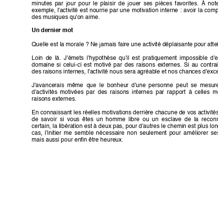
minutes 
par 
jour 
pour 
le 
plaisir 
de 
jouer 
ses 
pièces 
favorites. 
À 
note
exemple, 
l'activité 
est 
nourrie 
par 
une 
motivation 
interne 
: 
avoir 
la 
comp
des musiques qu'on aime.
Un dernier mot
Quelle est la morale ? Ne jamais faire une activité déplaisante pour atte
Loin 
de 
là. 
J'émets 
l'hypothèse 
qu'il 
est 
pratiquement 
impossible 
d'e
domaine 
si 
celui-ci 
est 
motivé 
par 
des 
raisons 
externes. 
Si 
au 
contrai
des raisons internes, l'activité nous sera agréable et nos chances d'excel
J'avancerais 
même 
que 
le  bonheur 
d'une 
personne 
peut 
se  mesure
d'activités 
motivées 
par 
des 
raisons 
internes 
par 
rapport 
à 
celles 
m
raisons externes.
En connaissant 
les réelles 
motivations derrière 
chacune de 
vos activité
de 
savoir 
si 
vous 
êtes 
un 
homme 
libre 
ou 
un 
esclave 
de 
la 
recon
certain, la libération est à deux pas, pour d'autres 
le chemin est plus lon
cas, 
l'initier 
me 
semble 
nécessaire 
non 
seulement 
pour 
améliorer 
se
mais aussi pour enﬁn être heureux.