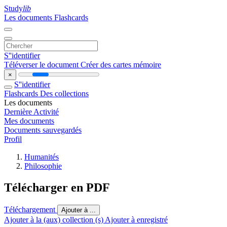
Study
lib
Les documents
Flashcards
S''identifier
Téléverser le document
Créer des cartes mémoire
×
S''identifier
Flashcards
Des collections
Les documents
Dernière Activité
Mes documents
Documents sauvegardés
Profil
Humanités
Philosophie
Télécharger en PDF
Téléchargement
Ajouter à ...
Ajouter à la (aux) collection (s)
Ajouter à enregistré