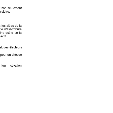
 
non 
seulement 
istoire.
s 
les 
aléas 
de 
la 
ité 
n'assombrira 
ine 
quête 
de 
la 
ectif.
elques 
électeurs 
 
pour 
un 
chèque 
r 
leu
r 
motivation 