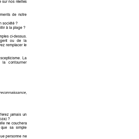
e 
sur nos 
réelles 
iments 
de 
notre 
n société ?
lir à la plage ?
mples 
ci-dessus. 
rgent 
ou 
de 
la 
ez 
remplacer 
le 
scepticisme. 
La 
 
l
a 
c
ont
ou
rne
r 
reconnaissance, 
ferez 
jamais 
un 
oza) ?
lle 
ne 
couchera 
que 
sa 
simple 
que 
personne 
ne 