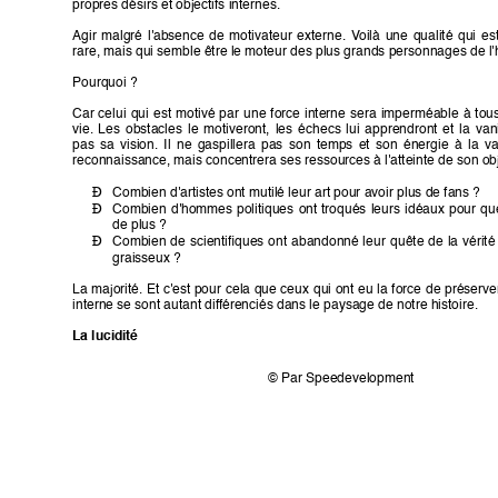
propres désirs et objectifs internes.
Agir 
malgré 
l'absence 
de 
motivateur 
externe. 
V
oilà 
une 
qualité 
qui 
est
rare, mais qui semble être le moteur des plus grands personnages de l'h
Pourquoi ?
Car 
celui 
qui 
est 
motivé 
par 
une 
force 
interne 
sera 
imperméable 
à 
tou
vie. 
Les 
obstacles 
le 
motiveront, 
les 
échecs 
lui 
apprendront 
et 
la 
van
pas 
sa 
vision. 
Il 
ne 
gaspillera 
pas 
son 
temps 
et 
son 
énergie 
à 
la 
va
reconnaissance, mais concentrera ses ressources à l'atteinte de son obj
Combien d'artistes ont mutilé leur art pour avoir plus de fans ?
Ð
Combien 
d'hommes 
politiques 
ont 
troqués 
leurs 
idéaux 
pour 
qu
Ð
de plus ?
Combien 
de 
scientiﬁques 
ont 
abandonné 
leur 
quête 
de 
la 
vérité
Ð
graisseux ?
La 
majorité. 
Et 
c'est 
pour 
cela 
que 
ceux 
qui 
ont 
eu 
la 
force 
de 
préserve
interne se sont autant dif
férenciés dans le paysage de notre histoire.
La lucidité
© Par Speedevelopment