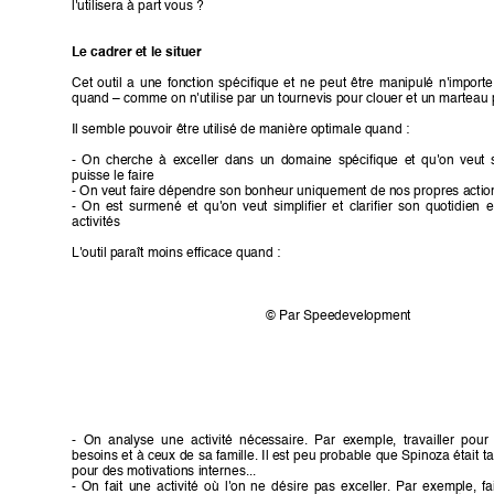
l'utilisera à part vous ?
Le cadrer et le situer
Cet 
outil 
a 
une 
fonction 
spéciﬁque 
et 
ne 
peut 
être 
manipulé 
n'importe
quand – comme on n'utilise par un tournevis pour clouer et un marteau 
Il semble pouvoir être utilisé de manière optimale quand :
- 
On 
cherche 
à 
exceller 
dans 
un 
domaine 
spéciﬁque 
et 
qu'on 
veut 
puisse le faire
- On veut faire dépendre son bonheur uniquement de nos propres actio
- 
On 
est 
surmené 
et 
qu'on 
veut 
simpli
ﬁer 
et 
clariﬁer 
son 
quotidien 
e
activités
L'outil paraît moins efﬁcace quand :
© Par Speedevelopment
-  On  analyse  une  activité  nécessaire.  Par  exemple,  travailler  pour 
besoins et 
à ceux 
de 
sa famille. 
Il est 
peu probable 
que 
Spinoza était 
ta
pour des motivations internes...
- 
On 
fait 
une 
activité 
où 
l'on 
ne 
désire 
pas 
exceller
. 
Par 
exemple, 
fa