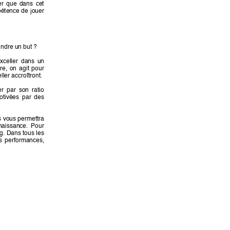
r 
que 
dans 
cet 
étence 
de 
jouer 
indre un but ?
xceller 
dans 
un 
re, 
on 
agit 
pour 
ler accroîtront. 
r 
par 
son 
ratio 
otivées 
par 
des 
s 
vous permettra 
naissance. 
Pour 
g. Dans tous les 
s 
performances, 