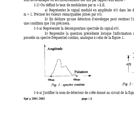
I
-2) On 
d
éfinit le tau
x
 de modulation par 
m
 = 
k
.
E
.
a)
Repré
s
enter
le
s
i
g
n
al
modulé
en
amplitude 
s
(
t
)
dans
les
m
 > 1. Préciser les vale
u
rs remarquables 
p
rises par 
s
(
t
).
b)
En
déduire
q
u
'
u
n
e
détection
d
'enveloppe
p
eut
restituer
l
'
une condition que l
'
on 
p
réci
s
era.
I
-3-a) Repré
s
enter la 
d
écomposition spectra
l
e du si
g
n
al 
s
(
t
).
b)
Reprendre
la
question
précé
d
ente
lorsque
l
'
inf
o
rmation
possède un spectre fréquentiel continu, a
n
al
o
g
ue à celui de la
fi
g
u
re 1.
I
-4-a) 
J
ustifier le nom de détecte
u
r de crête don
n
é au c
i
rcuit de la f
i
g
u
ψ
Spé 
 2001-2002
page 
1
/4                                                        