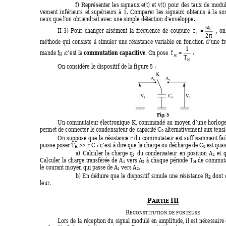
f)
Repré
s
enter
les
s
i
g
nau
x 
e
(
t
)
et 
v
(
t
)
pour
d
es
tau
x
de
modul
vement
inférie
u
rs
et
supér
i
eurs
à
1.
Comparer
les
s
i
g
nau
x
obtenus
à
la
sor
ceu
x
 que l
'
on obtiendrait avec u
n
e simple détection 
d
'
en
v
eloppe.
ω
=
I
I
-3)
Pour
cha
n
g
er
aisément
la
fréq
u
ence
d
e
coupure 
f
,
on
0
π
0
2
méthode
qui
consiste
à
simuler
une
résistance
v
ariable
en
fo
n
ction
d’une
f
1
=
c
o
m
m
utation capaciti
ve
 .
mande 
f
 :c’est la 
. On pose  
f
H
H
T
H
On considère 
l
e dispositif de la f
i
g
ure 5 :
Fig. 5
Un
commutateur
électronique 
K
,
comman
d
é
au
mo
y
en
d’u
n
e
horlog
permet de con
n
ecter le con
d
ensateur 
d
e capacité 
C
 alternative
m
ent au
x
 tens
0
On
suppose
que
la
résistance 
r
du
commutateur
est
suffisamment
fa
puisse poser 
T
 >> 
r
C
 : c’est à dire q
u
e la c
h
ar
g
e ou 
d
éc
h
ar
g
e 
d
e 
C
 est quas
H
0
a)
Calculer
l
a
char
g
e 
q
du
conden
s
ateur
en
position 
A
et 
1
1
Calculer
la
c
h
ar
g
e
transférée
de 
A
vers 
A
à
c
h
aque
période 
T
de
commuta
1
2
H
le courant m
o
y
en qui pas
s
e de 
A
 vers 
A
.
1
2
b)
En
déduire
q
u
e
le
dispositif
simule
une
résistance 
R
dont
E
leur.
P
III
ARTIE 
R
ECON
S
TIT
U
T
I
O
N DE PORTEUSE
L
ors
d
e
la
réception
du
signal
modulé
en
amplitude,
il
est
nécessaire