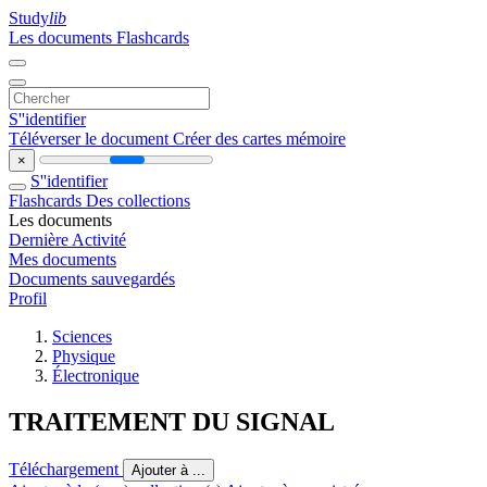
Study
lib
Les documents
Flashcards
S''identifier
Téléverser le document
Créer des cartes mémoire
×
S''identifier
Flashcards
Des collections
Les documents
Dernière Activité
Mes documents
Documents sauvegardés
Profil
Sciences
Physique
Électronique
TRAITEMENT DU SIGNAL
Téléchargement
Ajouter à ...