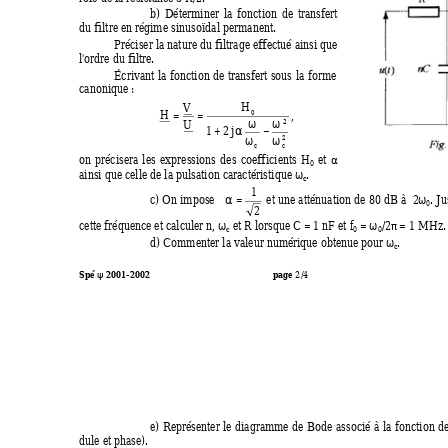
b)
Déterminer
la
fo
n
ction
de
transfert
du filtre en ré
g
ime sinusoïdal permanent.
Préciser la 
n
ature du filtrage effectué
ainsi
que
l
'
ordre du filtre.
Écrivant
la
fo
n
ction
de
trans
fert
sous
la
for
me
canonique :
H
V
= 
=
H
,
0
ω
ω
²
U
+
α
−
1
2
j
ω
ω
2
c
c
α
on
précisera
les
e
x
pressions
des
c
o
effic
i
ents 
H
et 
0
ω
ainsi que celle de 
l
a pulsation caractéristique 
.
c
1
α =
ω
c) On
impose 
et
une
atténuation
de
80
 d
B
à
  2
.
 J
u
0
2
ω
ω
π
cette fréque
n
ce et calculer 
n
, 
et 
R
 lorsque 
C
 = 1
nF
et 
f
 = 
/2
 =
 1 
M
H
z.
c
0
0
ω
d) Commenter la vale
u
r numérique obten
u
e pour 
.
c
ψ
Spé 
 2001-2002
page 
2
/4                                                        
e)
Repré
s
enter
le
d
i
a
g
ramme
d
e
Bo
d
e
assoc
i
é
à
la
fo
n
ction
d
dule et phase).