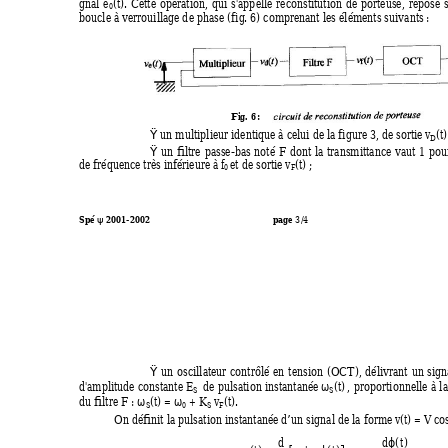
g
nal 
e
(
t
).
Cette
opération,
qui
s
'
ap
p
elle
reconstitution
de
porteuse,
repo
s
e
0
boucle à verrouilla
g
e 
d
e phase
(f
i
g
. 6) comprenant les é
l
éments suivants
 :
6
 :
F
ig.
Ÿ
 un multiplieur identique à celui de la f
i
g
ure 3, 
d
e sortie 
v
(
t
)
D
Ÿ
un
filtre
passe-bas
noté 
F
dont
la
transmittance
vaut
1
po
u
de fréq
u
ence très inférieure à 
f
et de sortie 
v
(
t
)
 ;
0 
F
ψ
Spé 
 2001-2002
page 
3
/4                                                        
Ÿ
un
oscillateur
contrôlé
en
t
ension
(OCT),
délivrant
un
si
g
n
ω
d
'
amplitude
constan
t
e 
E
de
pulsation
instantanée 
(
t
)
,
p
rop
o
rtionnelle
à
la
S 
S
ω
ω
du filtre 
F
 : 
(
t
) = 
 + 
K
v
(
t
).
S
0
S
F
On définit la pulsation instantanée d’un s
i
g
nal 
d
e la for
m
e 
v
(
t
)
 = 
V
c
o
ϕ
d
d
(
t
)