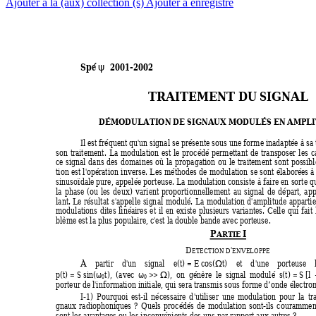
Ajouter à la (aux) collection (s)
Ajouter à enregistré
ψ
Spé 
  2001-2002                                                             
TRAITEMENT DU SIGNAL
DÉMODULATION DE SIGNAUX
MODULÉS EN AM
P
L
I
l est fréq
u
ent qu
'
un s
i
g
nal 
s
e
pré
s
ente
sous
une
f
o
rme
inadap
t
ée
à
 s
a
son
traitement.
L
a
modulation
est
le
procédé
p
ermettant
de
transposer
les
c
ce
si
g
n
al
dans
des
domai
n
es
où
la
propagation
ou
le
traitement
sont
possibl
tion
est
l
'
opération
inverse.
L
es
m
éthodes
de
modulation
se
sont
élaborées
à
sinusoïdale
pure,
appe
l
ée
por
t
euse.
L
a
modulation
consiste
à
faire
en
sorte
q
la
phase
(ou
les
d
eu
x
)
varient
proportionnellement
au
si
g
n
al
de
dé
p
art,
ap
lant.
L
e
résultat
s
'
ap
p
elle
si
g
n
al
modulé.
L
a
modulation
d'amplitude
appartie
modulations
dites
linéaires
et
il
en
e
x
iste
plusieurs
variantes.
Celle
qui
fait
blème est la plus populaire, c'est la double ban
d
e avec porteu
s
e.
P
I
ARTIE 
D
'
E
T
E
C
TION D
ENVELOPPE
Ω
À
partir
d
'
un
s
i
g
nal 
e
(
t
) = 
E
c
os(
t
)
et
d
'
u
n
e
porteuse
Ω
ω
ω
p
(
t
) = 
S
 sin(
t
),
(avec 
 >>
)
,
on
g
énère
le
s
i
g
nal
modulé 
s
(
t
)
 = 
S 
[
l
0
0
porteur de 
l
'
infor
m
ation initiale, qui sera transmis sous forme d’onde électro
I
-1)
Pourquoi
est-il
nécessa
i
re
d'
utiliser
une
modulation
pour
la
t
r
g
nau
x
radiophoniques
?
Quels
procédés
d
e
modulation
sont
-ils
courammen
sont les avanta
g
es ou les incon
v
énients des uns par rapp
o
rt au
x
 autres ?