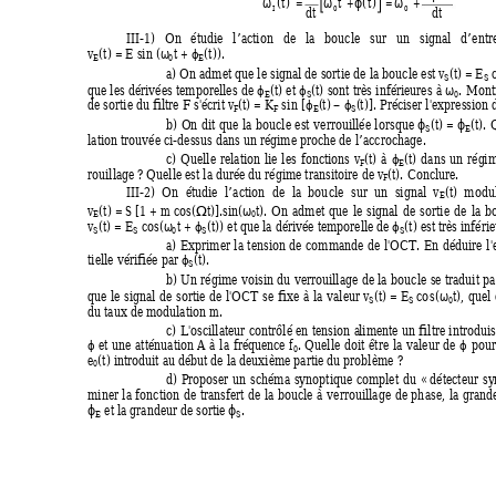
ω
=
ω ϕ
+
= +
ω
( )
t
t t
( )
I
0 0
dt
dt
II
I
-
1
)
On
étudie
l’action
de
la
bo
u
cle
sur
un
s
i
g
nal
d’entr
ω
ϕ
v
(
t
) = 
E
 sin (
t + 
(
t
)).
E
0
E
a) On admet q
u
e le s
i
g
nal de sortie 
d
e
la
boucle
est 
v
(
t
)
 = 
E
S
S
ω
ϕ
ϕ
que
les
dérivées
temporelles
d
e 
(
t
)
et 
(
t
)
sont
très
inférieures
à 
.
M
ont
E
S
0
ϕ
ϕ
de sortie du filtre 
F
s
'
écrit 
v
(
t
)
 = 
K
s
in
 [
(
t
) –
(
t
)
]
. Préciser 
l
'
e
x
pression 
F
F
E
S
ϕ
ϕ
b)
On
dit
que
la
boucle
est
verrouillée
l
o
rsque 
(
t
)
 = 
(
t
)
.
S
E
lation trouvée ci-
d
essus dans un ré
g
ime 
p
roche 
d
e l’accr
o
cha
g
e.
ϕ
c)
Quelle
relation
lie
les
fonctions 
v
(
t
)
à 
(
t
)
dans
un
ré
g
i
F
E
rouilla
ge 
?
 Quelle
est la durée du ré
g
ime 
t
ransitoire de 
v
(
t
)
. 
Conclure.
F
II
I
-
2
)
On
étudie
l’action
de
la
bo
u
cle
sur
un
s
i
g
nal 
v
(
t
)
modu
E
Ω
ω
v
(
t
) = 
S
[1 + 
m
 cos(
t
)].sin(
t
).
On
admet
que
le
s
i
g
nal
d
e
sortie
de
la
b
E
0
ω
ϕ
ϕ
v
(
t
) = 
E
 cos(
t
 + 
(
t
))
et que la dérivée temp
o
relle de 
(
t
)
est très inférie
S
S
0
S
S
a)
E
x
primer
la
tension
de
comman
d
e
de
l
'
OCT.
En
déduire
l
'
ϕ
tielle vérifiée 
p
ar 
(
t
).
S
b)
Un
ré
g
ime
voisin
du
verrouillage
de
la
bo
u
cle
se
traduit
pa
ω
que
le
si
g
n
al
de
sortie
de
l
'
OCT
s
e
fi
x
e
à
la
valeur 
v
(
t
)
 = 
E
c
o
s(
t
),
quel
S
S
0
du tau
x
 de modulation 
m
.
c)
L
'oscillateur
contrôlé
en
 t
ension
 a
limente
un
filtre
introduis
ϕ
ϕ
et
une
attén
u
ation 
A
à
la
fréque
n
ce 
f
.
Quelle
doit
être
la
v
aleur
d
e 
pour
0
e
(
t
) introduit au début de la deu
x
ième partie du prob
l
ème ?
0
d)
Proposer
un
sc
h
éma
s
y
n
optique
complet
du
 «
d
étecteur
s
y
miner
la
fonction
de
transfert
de
la
boucle
à
verrouilla
g
e
de
p
h
ase,
la
grand
ϕ
ϕ
 et la grande
u
r de sortie 
.
E
S