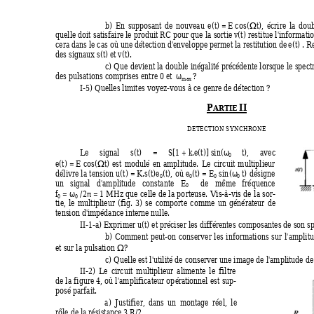
Ω
b)
En
supposant
de
nouveau 
e
(
t
)
 = 
E
cos(
t
),
écrire
l
a
doub
quelle
doit
satisfaire
le
produit 
RC
pour
que
 l
a
sortie 
v
(
t
)
restitue
 l
'
informatio
cera 
d
ans le cas où une dé
t
ection 
d
'
envelop
p
e permet la
restitution de 
e
(
t
) .
R
des si
g
nau
x 
s
(
t
) et 
v
(
t
).
c)
Que
d
evient
la
double
inégalité
précédente
lorsq
u
e
le
spect
ω
des pulsations comprises entre 0
et  
?
max
I
-5) Q
u
elles limites v
o
y
ez-vous
à ce
g
enre de dé
t
ection ?
P
II
ARTIE 
DE
T
E
C
TION SYNCHRO
NE
ω
L
e
s
i
g
n
al 
s
(
t
)
= 
S
[1 + 
k
.
e
(
t
)] sin(
t
),
a
v
ec
0 
Ω
e
(
t
) = 
E
 cos(
t
)
est
modulé
en
amplitude.
L
e
c
i
rcuit
multiplieur
ω
délivre
la
tension 
u
(
t
) = 
K
.
s
(
t
)
e
(
t
),
où 
e
(
t
)
 = 
E
s
i
n(
t
)
d
ési
g
ne
0
0
0
0 
un
si
g
nal
d
'
amplitude
constan
t
e 
E
de
même
fréquence
0 
ω
π
f
 = 
 /2
 =
 1 MHz
que
celle
de
la
p
o
rteuse.
Vis-à-v
i
s
de
la
sor
-
0
0
tie,
le
multiplieur
(fi
g
.
3)
s
e
comporte
comme
un
g
énérate
u
r
de
tension d
'
impéda
n
ce inter
n
e nulle.
I
I
-1-a) E
x
primer 
u
(
t
) et préciser les différentes
composantes de son s
b)
Comment
peut-on
conserver
les
informations
sur
l
'
amplit
Ω
et sur la pulsation 
?
c) Quelle
est l
'
utilité de con
s
erver une ima
g
e 
d
e 
l
'
amplitude de
I
I
-2)
L
e
circuit
multiplieur
alimente
le
filtre
de
la
f
i
g
ure
4,
où
 l
'amplificateur
o
p
éra
tionnel
est
sup-
posé parfait.
a)
J
ustifier,
dans
un
montage
réel,
le
rôle de la résistance 3 
R
/2.