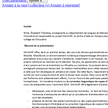
Téléchargement
Ajouter à ...
Ajouter à la (aux) collection (s)
Ajouter à enregistré
Invitée 
Mme  Élisabeth Tre
mblay, enseign
ante au départeme
nt de Langues et littérat
Chicoutimi et 
resp
onsable du projet O
mniCAF, le centre d’aid
e en français pour
collège de Chicouti
mi. 
 Résumé de la présen
tation 
OmniCAF offre, dan
s un premier te
mps, des cours de 
révision gramma
ticale en
Moodle. Moodle est
 un environnemen
t numérique d’
apprentissage stimulant
 
permettant à tous c
eux qui veulen
t s’améliorer, nota
mment ici en franç
ais, de 
propre rythme 
et au moment qu
’ils désirent. De plus, l
es apprenants ne s
ont j
à leur propre s
ort en se brancha
nt sur Moodle, au con
traire, ils jouissent de
 la
enseignant presque
 en temps réel. 
La relation maitre
/élève ainsi créée re
ssemb
à celle que l’
on développe en présenc
e en classe. De cette
 façon, l’apprenant e
suivre son cours jusqu’au
 bout et ainsi l
e réussir avec s
uccès.
 Deux cours de 45
par Performa sont pr
ésentement 
offerts
, l’un sur l’accord des par
ticipes passés
homophones.  Un troisi
ème module sur
la correction
 linguistique de copies
 d
cours de préparati
on pour l’automne 
2012.
OmniCAF 
offre également d’au
tres
-
développer, ave
c le Service des res
sources humaines,  
un test de franç
l’entrevue d’embauche
 de même qu
’un procédurier d’améli
oration du
suivi des emplo
yés; 
-
préparer et donner
 des ateliers ponc
tuels sur des suje
ts grammaticaux
f
onctionnement d’Antid
ote et la correcti
on linguistiqu
e de copies d’él
-
animer une chroniqu
e linguistique hebd
omadaire; 