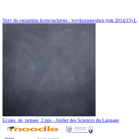
Tezy do egzaminu licencjackiego : językoznawstwo (rok 2014/15) L
Ecoles_de_pensee_2.pps - Atelier des Sciences du Langage