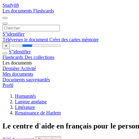
Study
lib
Les documents
Flashcards
S''identifier
Téléverser le document
Créer des cartes mémoire
×
S''identifier
Flashcards
Des collections
Les documents
Dernière Activité
Mes documents
Documents sauvegardés
Profil
Humanités
Langue anglaise
Littérature
Renaissance de Harlem
Le centre d`aide en français pour le person