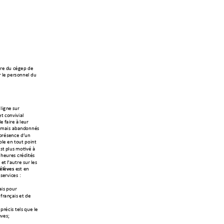
ure
 du cégep de 
 l
e personnel du 
 lign
e sur 
et convi
vial 
le faire 
à leur
amais abandonnés 
 présence d’un
le en tout p
oint 
st
 plus motivé à 
 he
ures crédités 
 e
t l’autre sur les 
est en 
’élèves
 services
 : 
ais pour 
 français
 et de 
 pr
écis tels que le 
èves
;