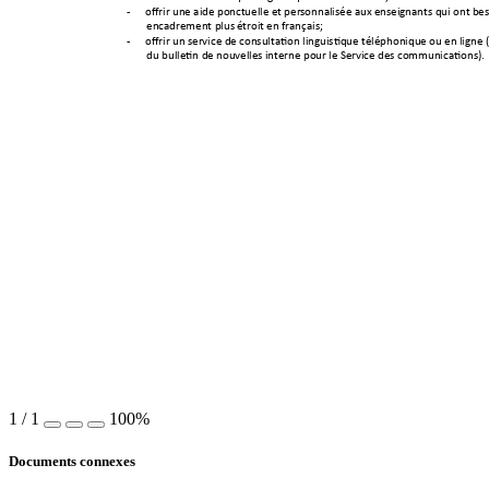
-
offrir une aide ponc
tuelle et pers
onnalisée aux enseig
nants qui ont b
es
encadrement plus 
étroit en français;
-
offrir un service de 
consultation linguistiq
ue téléphoniqu
e ou en ligne (
du bulletin de nou
velles interne pour
 le Service des co
mmunications). 
1
/
1
100%
Documents connexes