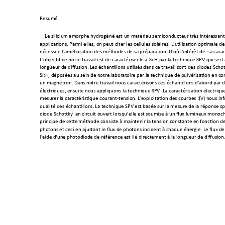
Resumé 
Le siliciu
m amorphe h
ydrogéné est un ma
tériau semiconducteur 
très intére
ssant
applications. Par
mi elles, on
 peut citer les cellule
s solaires. L'u
tilisation opti
male de
nécessite l'a
mélioration des méthod
es de sa prépara
tion. D'où l'in
térêt de  sa car
ac
L'objectif de notr
e travail e
st de caractériser l
e a-Si:H par la techniq
ue SPV qui s
ert
longueur de diffusi
on. Les échantillons u
tilisés dans
 ce travail s
ont des diodes Sc
hot
Si:H, déposées au sein d
e notre
 laboratoire par la 
techniqu
e de pulvérisation en c
on
un magnétron. Dan
s notre travail nous cara
ctérisons 
ces échantillons d'
abord par
 
électriques, ensuit
e nous ap
pliquons la technique S
PV. La caractérisation
 électriq
ue
mesurer la caract
éristique courant-tension. 
L'exploita
tion des courbes I(V)
 nous inf
qualité des échantillons.
 La techniqu
e SPV est basée s
ur la mesure d
e la réponse 
sp
diode Schottky 
 en circuit ou
vert lorsqu'elle est
 soumise à un flux lu
mineux mono
c
principe de cette
 méthode consist
e à maintenir la t
ension c
onstante en foncti
on de
photons et ceci en ajus
tant le flux d
e photons incid
ent à chaque 
énergie. Le flux
 de
l'aide d'une ph
otodiode de référenc
e est lié dir
ectement à la l
ongueur de diffusi
on.