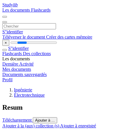
Study
lib
Les documents
Flashcards
S''identifier
Téléverser le document
Créer des cartes mémoire
×
S''identifier
Flashcards
Des collections
Les documents
Dernière Activité
Mes documents
Documents sauvegardés
Profil
Ingénierie
Électrotechnique
Resum
Téléchargement
Ajouter à ...
Ajouter à la (aux) collection (s)
Ajouter à enregistré