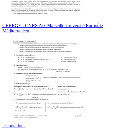
CEREGE - CNRS Aix-Marseille Université Europôle
Méditerranéen
les notations