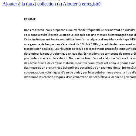
Ajouter à la (aux) collection (s)
Ajouter à enregistré
RESUME 
Dans ce travail, n
ous proposons une 
méthode fréquen
tielle permettant
 de calcul
er
et la conductivité
 électrique statiqu
e des sols par u
ne mesure él
ectromagnétique
 d
Cette techniqu
e est basée sur l'
utilisation d'un analyseur d'
impédance de type
 HP4
une gamme de fréqu
ences s'étendan
t de 1MHz à 1GH
z ; la cellule de
 mesure est 
un
transmission coaxial
e. Les résultats obt
enus par la mét
hode proposée ind
iquent qu
déterminer la teneur
 volumique en
 eau des échantill
ons de comp
osés de terre prél
profondeurs de la 
surface du sol  Nous a
vons tout d'a
bord étalonné l'appareil
 de m
des échantillons  d
e certains ma
tériaux dont la per
mittivité est connu
e ; nous avon
des mesures en prenan
t des échantill
ons constitués d'
un gramme de
 sol (terre sè
ch
concentrations volu
miques d'
eau de pluie ; par int
erpolation nous av
ons, à titre 
d'
déterminé les cara
ctéristiq
ues  d'un échantillon de s
ol prélevé à 2
0 cm de profon
de