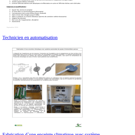
Technicien en automatisation
Fabrication d`une enceinte climatique avec système