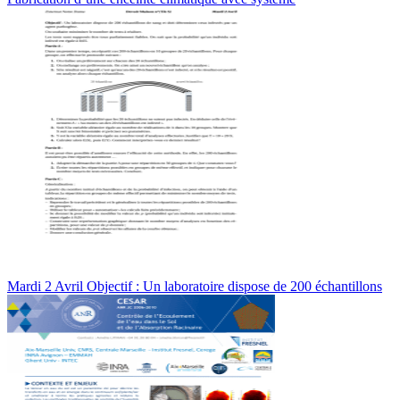
Mardi 2 Avril Objectif : Un laboratoire dispose de 200 échantillons