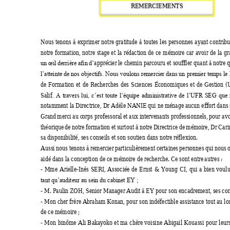
REMERCIEMENTS 
Nous 
tenons 
à 
exprimer 
notre 
gr
atitude 
à 
toutes 
les 
personnes 
ayant 
contribu
notre 
formation, 
notre 
stage 
et 
la 
rédaction 
de 
ce 
mémoire 
car 
avoir 
de 
la 
gr
apprécier 
le chemin parcouru et souff
le
r quant à 
notr
e q
un œil de
rrière afin 
d’
l’atteinte de nos objectifs. 
Nous voulons remercier dans un 
premier temps le
de 
Formation 
et 
de 
Recherches 
des 
S
ciences 
Économiqu
es 
et 
de 
Gestion 
(
Salif
. 
A 
travers 
lui, 
c’est 
toute 
l’équipe 
administrative 
de 
l’UFR 
SEG 
que 
notamment la Directrice, Dr Adèle NANIE qui ne ménage aucun effort dans s
Grand 
merci au c
orps professoral 
et aux interve
nants professionnels, 
pour avo
théorique 
de 
notre 
formation 
et 
surtout à 
notre 
Directrice 
de 
mémoire, 
Dr 
Cari
sa disponibilité, ses conseils et son soutien dans notre réflexion.  
Aussi 
nous tenons 
à 
remercier 
particulièrement ce
rtaines 
personnes 
qui nous 
aidé dans la conception de ce mémoire de recherche. Ce sont entre
 aut
res :
- 
Mme 
Arielle-Inès 
SERI, 
Associée 
de 
Ernst 
& 
Young 
CI, 
qui 
a 
bien 
voulu
tant qu’auditeur au sein du cabinet EY ; 
- M. 
Paulin ZOH, Senior Manager 
Audit à EY pour son encadrement, 
ses con
- Mon cher frère
 Abraham Konan, pour son indéfectible assistance tout au lo
de ce mémoire ; 
- 
Mon 
binôme 
Ali 
B
akay
oko 
et 
ma 
chère 
voisine 
Abigail 
K
ouassi 
pour 
leur