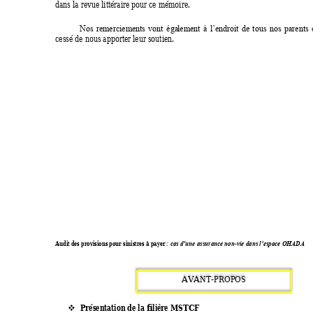
dans la revue littéraire pour ce mémoire. 
Nos 
re
mer
ciements 
vont
éga
lement 
à 
l’endroit 
d
e 
tous 
nos 
parents 
cessé de nous apporter leur soutien.
Audit des provisions pour sinistres à payer 
-
: cas d’une assurance non
vie dans l’espace OHADA
AVANT
-PROPOS 
Présentation de la filière MSTCF 
❖