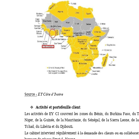
Source : 
EY Côte d’Ivoire 
Activité et portefeuille client  
❖
Les 
activités 
de 
EY 
C
I 
couvrent 
les 
zones 
du 
Bénin, 
du 
Burkina 
Faso, 
du 
T
Niger, 
de 
la 
Guinée, 
de 
l
a 
Mauritanie, 
du 
Sénégal, 
de 
la 
S
ierra 
Leone, 
de 
la
Tchad, du Libéria et du Djibouti.  
Le cabinet 
intervient régulièrement 
à 
la demande 
des 
clients ou 
en collaborat