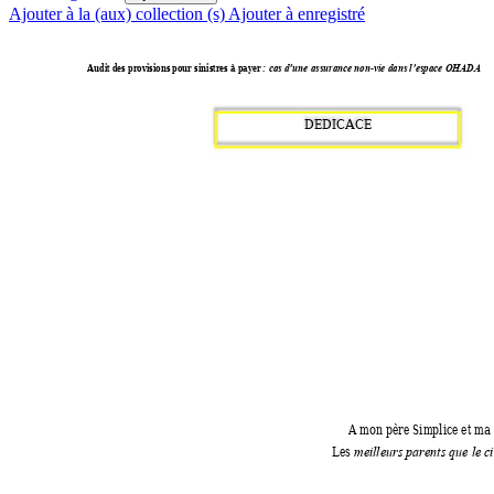
Ajouter à la (aux) collection (s)
Ajouter à enregistré
Audit des provisions pour sinistres à payer 
-
: cas d’une assurance non
vie dans l’espace OHADA
DEDICACE 
                                                                               A mon père Simplice e
                                                                          Les 
meilleurs parents que le ci