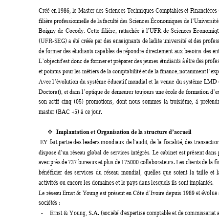
Créé en 
1986, le Master des Sciences Techniques Comptables 
et Financières
filière 
professionnelle 
de la 
faculté 
des 
Sciences 
Économiques de 
l’Université
Boigny 
de 
Cocody. 
Cette 
filière, 
rattachée 
à
l’UFR 
de 
Sciences 
Economiq
(UFR-SEG) a 
été créée 
par des 
enseignants 
de ladite 
université 
et des 
profes
de former des étudiants capables de répondre directement aux be
soins
 des ent
iants à 
être des 
profes
L’objectif 
est donc 
de
for
mer 
et préparer 
d
es 
jeun
es é
tud
et 
pointus 
pour 
les 
métiers 
de 
la 
comptabilité 
et 
de 
la 
finance, 
notamment 
l’exp
Avec l’évolution 
du 
système 
éducatif mondi
al 
et 
la 
venue 
du 
système 
LMD 
Doctorat), et dans l’optique de demeurer toujours une é
cole de formation d’ex
son 
actif 
cinq 
(05) 
promotions, 
dont 
nous 
sommes 
la 
troisième, 
à 
prétend
master (BAC +5) à ce jour. 
❖
Implantation et Organisation de la structure d’accueil
 EY fait 
partie d
es leader
s mondiaux 
de 
l'audit, de 
la 
fiscalité, des 
transactio
dispose 
d’un 
réseau 
global 
de 
services 
intégrés. 
Le 
cabinet 
est 
présent 
d
ans 
avec 
p
rès 
d
e 
737 
bureaux 
et 
plus 
de 
175000 
collabo
rateurs. 
Les 
clients 
de
la 
fi
bénéficier 
des 
services 
du 
réseau 
mondial, 
quelles 
que 
soient 
la 
taille 
et 
l
activités ou encore les domaines et le pays dans lesquels ils sont implantés.  
89 et évolue 
Le réseau Ernst & Young est présent en Côte d’Ivoire depuis 19
sociétés : 
Ernst & Young, S.A. (société d'expertise comptable et de commissaria
t 
-