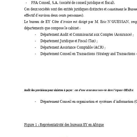
FFA Conseil, S.A. (société de conseil juridique et fiscal). 
-
Ces 
deux 
sociétés sont 
d
es entités 
juridiques distinctes 
et 
constituent 
le Burea
effectif d’environ deux cents personnes).
Le 
bureau 
de 
EY 
Côte 
d’ivoire 
est 
dirigé 
p
ar 
M. 
Eric 
N’GUESSAN, 
res
départements que compose le cabinet : 
Département Audit et Commissariat aux Comptes (Assurance) ; 
-
Département Juridique et Fiscal (Tax) ; 
-
Département Assistance Comptable (ACR) ; 
-
Département Conseil en Transac
ti
ons (Strategy and Transactions 
-
Audit des provisions pour sinistres à payer 
-
: cas d’une assurance non
vie dans l’espace OHADA
-
Département Conseil en organisation et systèmes d’information (
Figure 1 
: 
Représentativité des bureaux EY en Afrique 