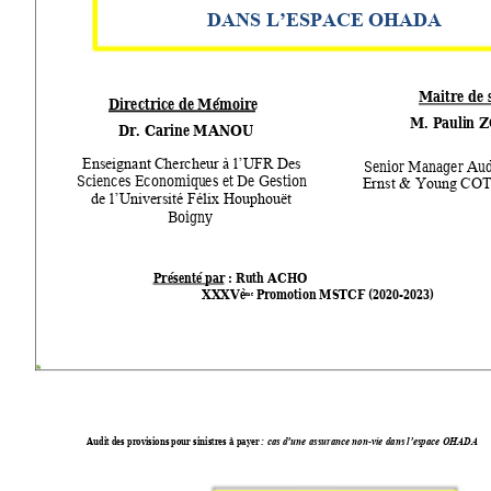
DANS L’ESPACE OHADA
Maitre de 
Directrice de Mémoire
M. 
Pauli
n 
Z
Dr. 
Carine MAN
OU
Senior Manager 
Aud
Enseignant Cherche
ur à 
l’UFR Des 
Sciences Economiqu
e
s et
De Gestion 
Ernst & Young 
COT
de l’Université Fél
ix Houphouët 
Boigny
Présenté par 
: 
Ruth ACHO
XXX
Vè
 Promotion MSTCF
 (20
20-2023)  
me
Audit des provisions pour sinistres à payer 
-
: cas d’une assurance non
vie dans l’espace OHADA