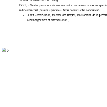
bureaux du réseau Ernst & Young. 
EY 
CI, 
offre 
des 
prestations 
de 
services 
tant 
en 
commiss
ariat 
aux 
comptes 
(
audit contractuel (missions spéciales). Nous pouvons citer notamment : 
Audit 
: certific
ation, 
maîtrise 
des 
risques, 
amélioration 
de 
la 
perfor
-
accompagnement et externalisation ; 
6