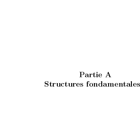
P
artie A
Structures fondamen
tale