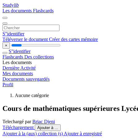
Study
lib
Les documents
Flashcards
S''identifier
Téléverser le document
Créer des cartes mémoire
×
S''identifier
Flashcards
Des collections
Les documents
Dernière Activité
Mes documents
Documents sauvegardés
Profil
Aucune catégorie
Cours de mathématiques supérieures Lycé
Telechargé par
Briac Djeni
Téléchargement
Ajouter à ...
Ajouter à la (aux) collection (s)
Ajouter à enregistré