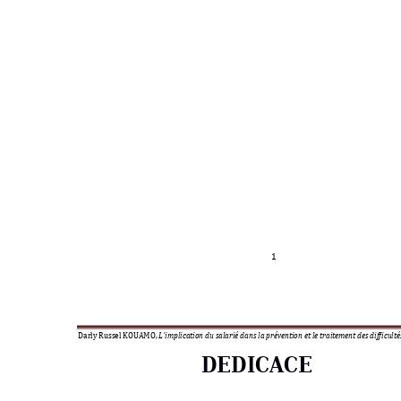
1 
Darly Russel KOUAMO, 
L’implication du salarié dans 
la prévention et le traitement des difficult
DEDICACE