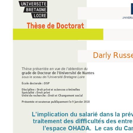
Darly Russe
Thèse présentée 
en vue de l’obtention du
grade de Docteur de l'Université de 
N
antes
sous le sceau de
 l’Université Bre
tagne Loire 
École doctorale : DSP
Discipline : Droit privé et sciences criminelles 
Spécialité : Droit privé 
Unité de recherche 
: 
Dr
oit et Changement social 
Présentée et soutenue publiquement le 9 janvier 2018 
L’implication 
du salarié dans la pré
Morgane 
traitement des di
fficultés des 
entre
l’espace OH
ADA.  Le cas du 
Ca