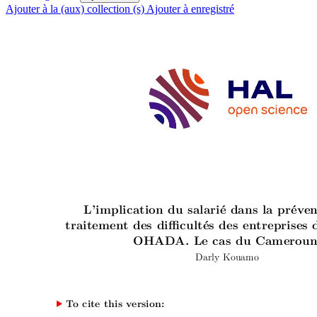
Ajouter à la (aux) collection (s)
Ajouter à enregistré
L’implication du salarié dans la prév
e
traitemen
t
des dicultés des en
treprises 
OHAD
A. Le cas du Cameroun
Darly K
ouamo
T
o cite this v
ersion: