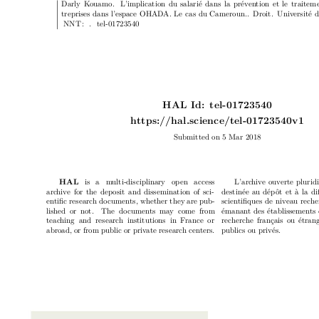
Darly K
ouamo.
L’implication du salarié dans la prév
en
tion et le traitem
treprises dans l’espace OHAD
A. Le cas du Cameroun..
Droit.
Univ
ersité 
�NNT :
�.
�tel-01723540�
HAL Id:
tel-01723540
https://hal.science/tel-
01723540v1
Submitted on 5 Mar 2018
is a m
ulti-disciplinary op
en access
L’arc
hiv
e ouv
erte pluridi
HAL 
arc
hiv
e for the dep
osit and dissemination of sci-
destinée au dép
ôt et à la d
en
tic researc
h do
cumen
ts, whether they are pub-
scien
tiques de niv
eau rec
he
lished or not.
The do
cumen
ts ma
y come from
émanan
t des établissemen
ts
teac
hing and researc
h institutions in F
rance or
rec
herc
he français ou étrang
abroad, or from public or priv
ate researc
h cen
ters.
publics ou priv
és.