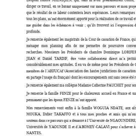
, 
qui, 
sans 
m’avo
diriger 
ce 
travail, 
en 
se 
basa
nt 
uniquement 
sur 
mon 
parcours 
et 
mon 
proje
que 
le 
résultat 
de 
ce 
labeur 
contentera 
leurs 
espérances. 
Leurs 
r
e
marques 
tous les plans, 
t énormément apporté pour la réalisation de 
c
e travail 
m’on
s 
trouvent 
me 
guider 
dans 
les 
échéances 
à 
venir 
; 
qu’il
ici 
l’expression 
profonde. 
Je 
re
mercie également 
les magistrats 
de
 la 
Cour d
e
c
assation 
de 
F
rance, qu
ménager 
mon 
pl
anning 
afin 
de 
me 
permettre 
de 
pou
rsuivre 
conve
recherches.  Messieurs  les  Présidents 
de  chambre  Dominique 
L
ORIFER
JEAN 
et 
Daniel 
TARDI
F, 
ê
permi
tre 
votre 
collaborateur 
direct 
m’a
considérablement 
mes 
aptitudes. 
Il 
en 
va 
de 
même 
pour 
les 
Présidents 
de 
(Association 
des 
hautes 
juridictions 
de 
cassation
membres 
de 
l’AHJUCAf
en partage l'usage du français) dont les encouragements ont sans cesse été 
Je remercie également ma collègue Madame Catherine PAUCHET pour son 
Je 
remercie 
la 
famille 
FENZE 
pour 
le 
chaleureux 
accueil 
en 
France
et 
su
permanent que les époux FENZE m’ont apporté.
Mes 
re
merciements 
vont 
enfin 
à 
la 
famille 
W
O
GUIA 
NDATE, 
aux 
aî
MOUKA, 
Didie
r 
TAKAFFO  et 
à 
tous  mes  proches 
et 
amis  qui 
m’ont
NGAOUNDERE, p
soutenu dans ce 
parcours qui a démarré 
à
 l
’U
niversité de 
Universités 
de 
YAOUNDE
II
A
B
OMEY-CALAVI 
et 
d’
pou
r 
s’achever 
à
NANTES. 