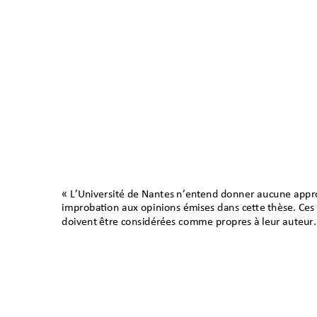
« L’Université de Nan
tes n’e
ntend donner au
cune appro
improbation aux opi
nions émises dans cette thèse. Ces
doivent être considérées c
omme propres à leur auteur.