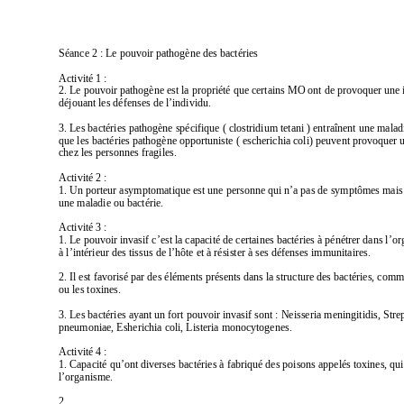
Séance 2: Le pouvoir pathogène des bactéries 
Activité 1:
2. Le pouvoir pathogène est la propriété que certains MO ont de provoquer une 
déjouant les défenses de l’individu.
3. Les bactéries pathogène spécifique ( clostridium tetani ) entraînent
 une maladi
que les bactéries pathogène opportuniste ( escherichia coli)
 peuvent provoquer u
chez les personnes fragiles.
Activité 2:
1. Un porteur asymptomatique est une personne qui n’a pas de symptômes mais 
une maladie ou bactérie.
Activité 3: 
1. Le pouvoir invasif c’est la capacité de certaines bactéri
es à pénétrer dans l’or
à l’intérieur des tissus de l’hôte et à résister à ses défenses immunitaires.
2. Il est favorisé par des éléments présents dans la structure des bactéries, com
ou les toxines.
3. Les bactéries ayant un fort pouvoir invasif sont: Neisseria
 meningitidis, Stre
pneumoniae, Esherichia coli, Listeria monocytogenes.
Activité 4:
1. Capacité qu’ont diverses bactéries à fabriqué des poisons appelés toxines, qui
l’organisme.
2.