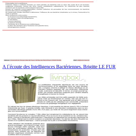
A l`écoute des Intelligences Bactériennes. Brigitte LE FUR