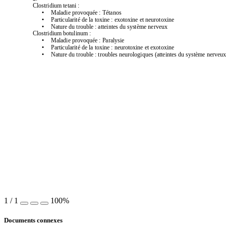
Clostridium tetani: 
Maladie provoquée: Tétanos
•
Particularité de la toxine: exotoxine et neurotoxine
•
Nature du trouble: atteintes du système nerveux
•
Clostridium botulinum: 
Maladie provoquée: Paralysie 
•
Particularité de la toxine: neurotoxine et exotoxine
•
Nature du trouble: troubles neurologiques (atteintes du système nerveux
•
1
/
1
100%
Documents connexes