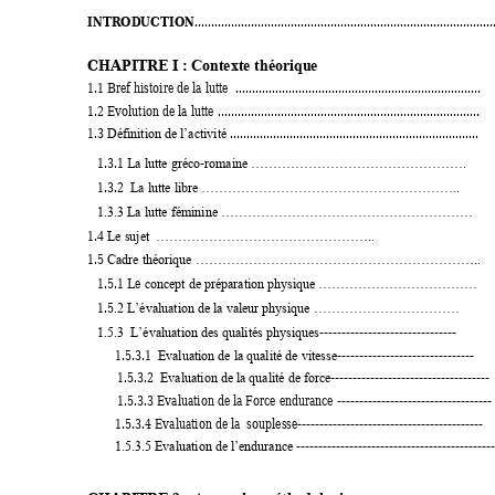
INTRODUCTION
..........................................................................................
CHAPITRE 
I : C
ontexte théoriqu
e
1.1
Bref histoire de la lutte  .......................................................................... 
1.2
Evolution de la lutte ............................................................................... 
1.3
 ........................................................................... 
Définition de l’activité
   1.3.1 L
-
a lutte gréco
romaine ………………………………………….
   1.3.2  
La lutte libre …………………………………………………..
1.3.3 La lutte féminine
…………………………………………………
1.
4 Le sujet  …………………………………………..
1.5 
Cadre théorique ………………………………………………………..
   1.5.1 Le 
concept de préparation physique
………………………………
   1.5
.2 L’évaluation de la valeur physique
……………………………
------------------------------- 
1.5.3  L’évaluation des qualités physiques
1.5.3.1
------------------------------- 
Evaluation de la qualité de vitesse
         1.5.3.2  
------------------------------------ 
Evaluation de la qualité de force
         1.5.3.3 Evaluation de la Force endurance ----------------------------------- 
                1.5.3.4 Evaluation de la  souplesse------------------------------------------ 
---------------------------
------------------
1.5.3.5 Evaluation de l’endurance 