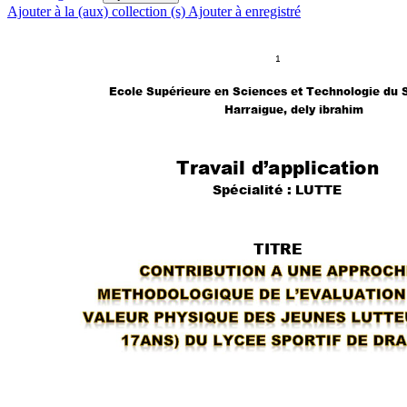
Ajouter à la (aux) collection (s)
Ajouter à enregistré
1 
Ecole Supérieure en Sciences et Technologie du S
Harraigue, dely ibrahim  
Travail d’applicat
ion
Spécialité
 : LUT
TE 
TITRE 