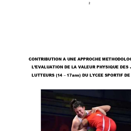
2 
CONTRIBUTION 
A UNE APPR
OCHE METH
ODOLO
L’EVALUATION 
DE LA VALEU
R PHYSIQUE
 DES
LUTTEURS (14 
–
17ans)
 DU L
YCEE SPORTIF D
E