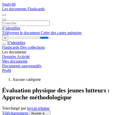
Study
lib
Les documents
Flashcards
S''identifier
Téléverser le document
Créer des cartes mémoire
×
S''identifier
Flashcards
Des collections
Les documents
Dernière Activité
Mes documents
Documents sauvegardés
Profil
Aucune catégorie
Évaluation physique des jeunes lutteurs :
Approche méthodologique
Telechargé par
faycal rebaine
Téléchargement
Ajouter à ...