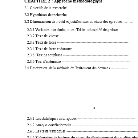
CHAPITRE 2 
: A
pproche méthodo
logique
2.1 Objectifs de la recherche -----------------------------------
---------------------
2.2 
 ---------------------------------------------
-----------
Hypothèses de recherche
2.3 
Dénomination de l’outil et justifications du choix des épreuves………
   2.3.1 Variables morphologiques: Taille, poids et % de graisse
…………
   2.3.2 Tests de vitesse--------------------------------------
-------------------
   2.3.3 Tests de force ----------------------------------------
------------------
   2.3.4 Tests de force endurance ---------------------------------------------- 
   2.3.5  Test de souplesse ----------------------------------------------------- 
   2.3.6 
 ----------------------------------------
----------------
Test d’endurance
2.4 
 --------------
Description  de la méthode du Traitement de
s données
4 
   2.4.1 Les statistiques descriptives------------------------------------------------ 
   2.4
 -----------------------------------------------------
.2 Analyse corrélationnelle
   2.4.3 Les tests statistiques ---------------------------------------------
----
---------
   2.4.4 
Elaboration de barèmes du niveau de développement des qua
lités ph