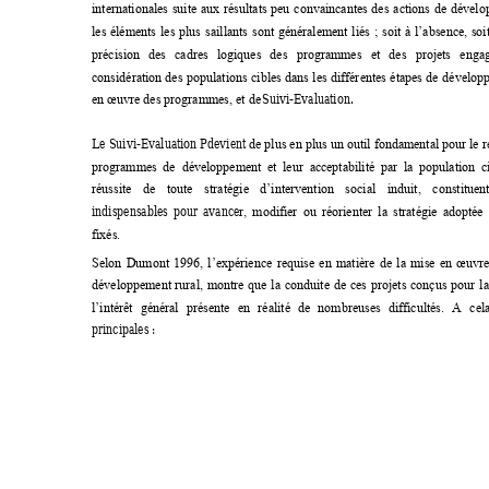
internationales 
suite 
aux
résultats 
peu 
convaincantes 
des 
actions 
de 
dévelo
les 
éléments 
les 
plus 
sail
lants 
sont 
généra
lement 
liés 
; 
soit
à 
l’absence, 
soi
précision 
des 
cadres 
logiques 
des 
programmes 
et 
des 
projets 
engag
considération des 
populations 
cibles 
dans 
les 
différ
entes 
étapes 
de 
développ
Suivi-Evaluation. 
en œuvre des programmes, et de
Le Suivi-Evaluation Pdevient 
de plus en plus un 
outil fondamental pour le r
programmes 
de  développement 
et 
leur  acce
ptabilité  par 
la 
population  c
réussite 
de 
toute 
stra
tégie
d’intervention 
social 
induit, 
constituent
indispensables 
pour 
avance
r, 
modifier 
ou 
réorienter 
la 
stratégie 
adoptée 
fixés.
Selon 
Dumont 
1996, 
l’expérience 
requise 
en 
matière 
de 
la 
mise 
en 
œuvre
développement 
rural, 
montre 
que 
l
a 
conduite 
de 
c
es 
projets 
conçus 
pour 
la
l’intérêt
généra
l 
présente 
en 
réalité 
de 
nombreuses 
diffi
cultés. 
A 
cela
principales : 