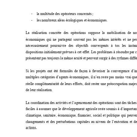
-
; 
la multitude des opérateurs concernés
-
les nombreux aléas écologiques e
t
économiques.
La 
réalisation 
concrète 
des 
opérations 
suppose 
la 
mobilisation 
de 
no
économiques 
qui 
ne 
partagent 
souvent 
pas 
les 
mêmes 
intérêts 
et 
ne 
pe
nécessairement 
poursuivre 
des 
objectifs 
convergents 
à 
tos 
les 
inst
an
dispositions ini
tialement prévues à 
cet 
effet. 
Les problèmes 
à 
résoudre par 
c
présentent pas toujours la même acuité e
t peuvent surgir à des r
ythme
s diffé
Si 
les 
projets 
ont 
été 
formulés 
de 
façon 
à 
favor
iser 
la 
convergence 
d’in
multiples 
catég
ories 
d’agents 
économiques, 
il 
n’en 
reste 
pas 
moins 
vrai 
qu
réelle 
complémentarité 
d
e 
leurs 
e
fforts, 
doit 
rester 
une 
préoccupation 
majeu
de leur réalisation.
La coordination des activités et 
l’agencement des opérations sont des tâches
faciles 
à 
assumer 
que 
le 
développement 
agricole 
reste 
soumis 
à 
d’important
climatique, 
sanitaire, 
économique, 
financier, 
social 
et 
politique 
qui 
peuven
changements 
et 
des 
perturbations 
capitales 
au 
ni
veau 
de 
l’
exécution 
et 
d
e
actions. 