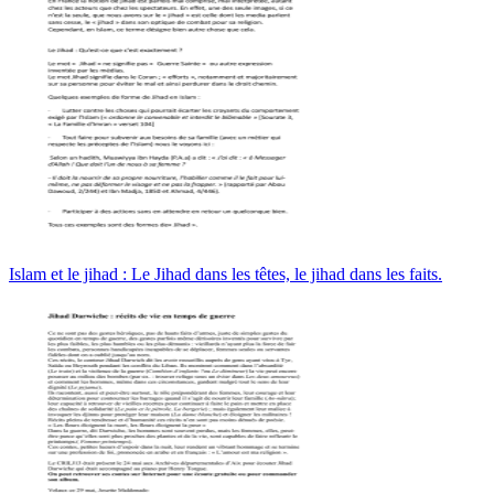
Islam et le jihad : Le Jihad dans les têtes, le jihad dans les faits.