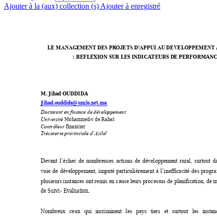
Ajouter à la (aux) collection (s)
Ajouter à enregistré
LE MANAG
EMENT DES PR
OJETS D’APPUI A
U DEV
ELOPPEMENT
: REFLEXION SU
R LES INDICA
TEURS D
E PERFORMANC
M. Jihad OUDDIDA
Jihad.ouddida
@um5s.net.ma
Doctorant en finan
ce de dévelop
pement 
Mohammed
-v de Rabat 
Université 
 financie
r 
Contrôleur
Trésorerie prov
inciale d’Azila
l
Devant 
l’échec 
de 
nombreuses 
actions 
de 
développement 
rural, 
surtout 
d
voie 
de 
développement, 
imputé 
particulièrement 
à 
l’inefficacité 
des 
progr
plusieurs instances ont re
mis en cause leurs 
processus de 
planification, de m
de Suivi- Evaluation. 
Nombreux 
ceux 
qui 
incriminent 
les 
pays 
tiers 
et 
surtout 
les 
instan