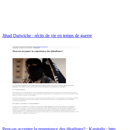
Jihad Darwiche : récits de vie en temps de guerre
Peut-on accepter la repentance des jihadistes? : Kapitalis : http