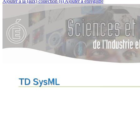
Ajouter à la (aux) collection (s)
Ajouter à enregistré
TD SysML