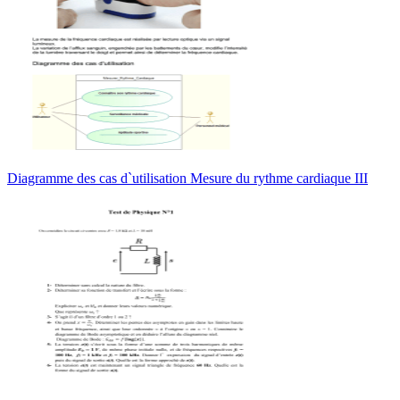
Diagramme des cas d`utilisation Mesure du rythme cardiaque III