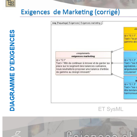
Exigences  de Mark
eting 
(corrig
é)
IGENCES
DIAGRAMME D’EX