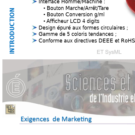
Interface Homme/Machin
e
:
Bouton Marche/Arrêt/T
are
•
INTRODUCTION
Bouton Conve
rsion
g/ml
•
Af
ficheur 
LCD 
4 dig
its
•
Design épuré 
aux 
formes circu
laires ;
Gamme 
de 
5 coloris tendances ;
Conforme 
aux 
directive
s
DEEE 
et 
RoHS
Exigences  de Mark
eting