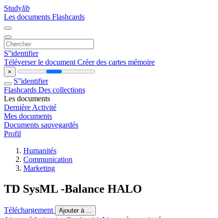
Study
lib
Les documents
Flashcards
S''identifier
Téléverser le document
Créer des cartes mémoire
×
S''identifier
Flashcards
Des collections
Les documents
Dernière Activité
Mes documents
Documents sauvegardés
Profil
Humanités
Communication
Marketing
TD SysML -Balance HALO
Téléchargement
Ajouter à ...