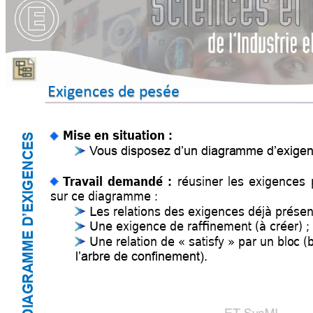
Exigences de pesée
Mise 
en 
situation :
IGENCES
V
ous di
sposez d’un diagra
mme d’exige
réusiner les exigences
T
rav
ail
demandé : 
sur ce diagramme :
DIAGRAMME D’EX
Les 
relations 
des 
ex
igences déjà présen
Une ex
igence 
de raf
finement (à créer) ;
Une rela
tion de « satisfy » par un blo
c (
l’arbre de confinemen
t).