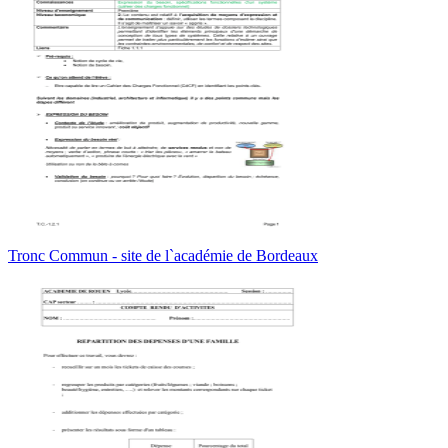
Tronc Commun - site de l`académie de Bordeaux