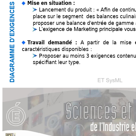
Mise 
en 
situation :
IGENCES
Lanceme
nt du produit : «
Afin de contin
place sur le segmen
t 
 des balance
s 
culina
proposer une bala
nce 
d'entrée de gamme
L
’ex
igence de Marketing principale vou
DIAGRAMME D’EX
A partir
de 
la 
mise 
T
rav
ail demandé : 
caractéristiq
ues dispon
ibles :
Proposer au moins 3 ex
igences contenue
spécifiant leur ty
pe.