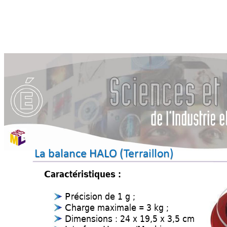
La balance HAL
O (T
err
aillon)
Caracté
ristiques :
Précisio
n 
de 
1g;
Charge maxima
le
= 3 kg ;
Dimensio
ns
: 
24 
x
19
,5 x 3,5 cm