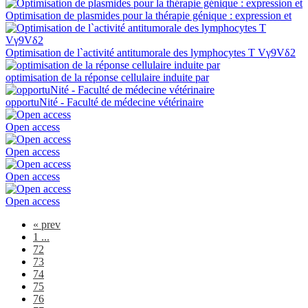
Optimisation de plasmides pour la thérapie génique : expression et
Optimisation de l`activité antitumorale des lymphocytes T Vγ9Vδ2
optimisation de la réponse cellulaire induite par
opportuNité - Faculté de médecine vétérinaire
Open access
Open access
Open access
Open access
«
prev
1 ...
72
73
74
75
76