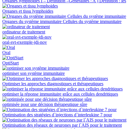
Organes lymphoïdes I – Définition –Généralités : A ) Définition : les
Organes et tissu lymphoides
Organes du système immunitaire Cellules du système immunitaire
ordinateur de traitement
oral-svt-exemple-jdi-nov
Oral
OptiStart
optimiser son système immunitaire
Optimiser les approches diagnostiques et thérapeutiques
optimiser la réponse immunitaire grâce aux cellules dendritiques
optimisée pour une décision thérapeutique sûre
Optimisation des stratégies d`injections d`interleukine 7 pour
Optimisation des réseaux de neurones par l`AIS pour le traitement