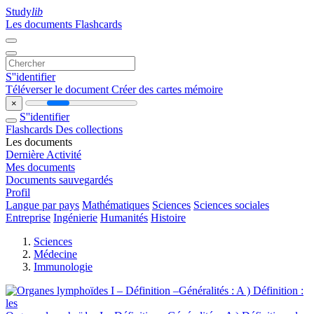
Study
lib
Les documents
Flashcards
S''identifier
Téléverser le document
Créer des cartes mémoire
×
S''identifier
Flashcards
Des collections
Les documents
Dernière Activité
Mes documents
Documents sauvegardés
Profil
Langue par pays
Mathématiques
Sciences
Sciences sociales
Entreprise
Ingénierie
Humanités
Histoire
Sciences
Médecine
Immunologie