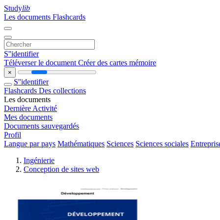
Study
lib
Les documents
Flashcards
S''identifier
Téléverser le document
Créer des cartes mémoire
×
S''identifier
Flashcards
Des collections
Les documents
Dernière Activité
Mes documents
Documents sauvegardés
Profil
Langue par pays
Mathématiques
Sciences
Sciences sociales
Entrepris
Ingénierie
Conception de sites web